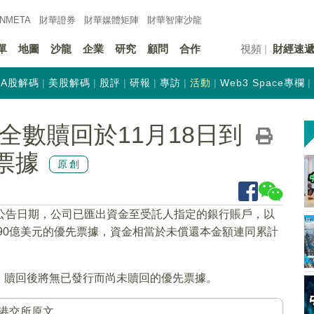
INMETA
財華證券
財華
媒體矩陣
財華
智庫沙龍
單
地圖
沙龍
企業
研究
顧問
合作
視頻
財經速
A股解碼
美股解碼
股評
研報
專訪
活動
Web3 Space專欄
K)全數贖回於11月18日到
票據
原創
該公告日期，公司已匯出資金至受託人指定的銀行賬戶，以
1.90億美元的優先票據，資金相當於未償還本金額連同累計
。贖回後將無已發行而尚未贖回的優先票據。
港交所原文