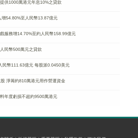
展提供1000萬港元年息10%之貸款
入增54.80%至人民幣13.87億元
遊戲服務增14.70%至約人民幣158.99億元
授出人民幣500萬元之貸款
人民幣111.63億元 每股派0.0450美元
2億股 淨籌約810萬港元用作營運資金
K)料年度虧損不超約9500萬港元