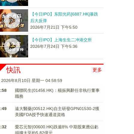
【今日IPO】东阳光药[6887.HK]暴跌
后大反弹
2026年7月21日 下午5:50
【今日IPO】上海生生二冲港交所
2026年7月24日 下午5:36
快訊
更多
2026年8月10日 星期一 04:59:00
1:58
國聯民生(01456.HK)：楊振興辭任非執行董事
職務
1:49
遠大醫藥(00512.HK)自主研發GPN01530-2獲
美國FDA授予快速通道資格
1:32
愛芯元智(00600.HK)跌逾8% 中期股東應佔虧
損擴大至約5.82億元