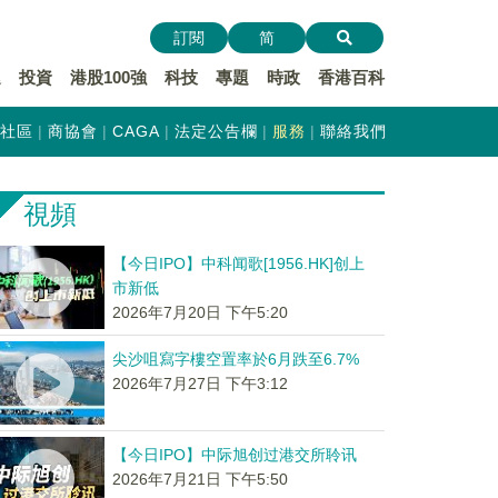
訂閱
简
遞
投資
港股100強
科技
專題
時政
香港百科
社區
商協會
CAGA
法定公告欄
服務
聯絡我們
視頻
【今日IPO】中科闻歌[1956.HK]创上
市新低
2026年7月20日 下午5:20
尖沙咀寫字樓空置率於6月跌至6.7%
2026年7月27日 下午3:12
【今日IPO】中际旭创过港交所聆讯
2026年7月21日 下午5:50