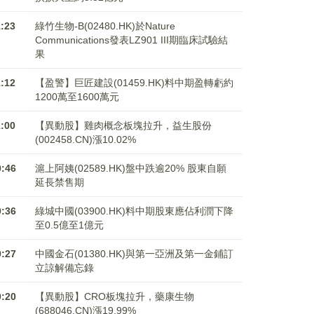
1:23
綠竹生物-B(02480.HK)於Nature
Communications發表LZ901 III期臨床試驗結
果
1:12
【盈警】巨匠建設(01459.HK)料中期盈轉虧約
1200萬至1600萬元
1:00
【異動股】雞肉概念板塊拉升，益生股份
(002458.CN)漲10.02%
0:46
滬上阿姨(02589.HK)盤中跌逾20% 股東自願
延長禁售期
0:36
綠城中國(03900.HK)料中期股東應佔利潤下降
至0.5億至1億元
0:27
中國金石(01380.HK)與第一亞洲及第一金鋪訂
立諒解備忘錄
0:20
【異動股】CRO板塊拉升，藥康生物
(688046.CN)漲19.99%