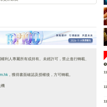
關權利人專屬所有或持有。未經許可，禁止進行轉載、
1
om.hk
，獲得書面確認及授權後，方可轉載。
先機
1
1