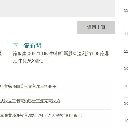
1
返回上頁
1
下一篇新聞
1
董
德永佳(00321.HK)中期歸屬股東溢利約1.38億港
元 中期息8港仙
1
1
首席執行官職務由董事會主席王恒兼任
屬已完成設立三個電動巴士直流充電設施
1
新及其他業務淨收入增25.7%至約人民幣49.04億元
1