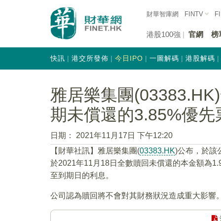
財華智庫網
FINTV
F
港股100強
官網
榜
快訊
港交所發佈
今日IPO
一圖解碼
港股解碼
雅居樂集團(03383.H
期未償還的3.85%優先
日期：
2021年11月17日 下午12:20
【財華社訊】雅居樂集團(
03383.HK
)公布，於
於2021年11月18日全數贖回未償還的本金額為
至到期日的利息。
公司認為贖回將不會對其財務狀況造成重大影響