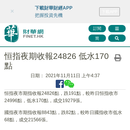
財華智庫網
FINTV
FINMETA
財華證券
媒體矩陣
下載財華財經APP
×
下載APP
智庫沙龍
聯絡我們
把握投資先機
訂閱
简
恒指夜期收報24826 低水170
點
日期：
2021年11月11日 上午4:37
恒指夜市期指收報24826點，跌191點，較昨日恒指收市
24996點，低水170點，成交19279張。
國指夜市期指收報8843點，跌82點，較昨日國指收市低水
68點，成交21566張。