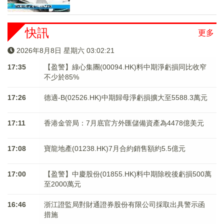
快訊
更多
2026年8月8日 星期六 03:02:21
17:35
【盈警】綠心集團(00094.HK)料中期淨虧損同比收窄
不少於85%
17:26
德適-B(02526.HK)中期歸母淨虧損擴大至5588.3萬元
17:11
香港金管局：7月底官方外匯儲備資產為4478億美元
17:08
寶龍地產(01238.HK)7月合約銷售額約5.5億元
17:00
【盈警】中慶股份(01855.HK)料中期除稅後虧損500萬
至2000萬元
16:46
浙江證監局對財通證券股份有限公司採取出具警示函
措施