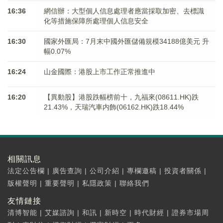
16:36
網信辦：大型個人信息處理者應當採取加密、去標識
化等措施保障所處理個人信息安全
16:30
國家外匯局：7月末中國外匯儲備規模34188億美元 升
幅0.07%
16:24
山金國際：港股上市工作正常推進中
16:20
【異動股】港股跌幅榜前十，九福來(08611.HK)跌
21.43%，天瑞汽車内飾(06162.HK)跌18.44%
相關訊息
法定公告欄
|
廣告查詢
|
公司介紹
|
專欄邀稿
|
投資者關係
|
版權聲明
|
重要聲明
|
私隱政策
|
聯絡我們
友情鏈接
清博智能
|
艾媒諮詢
|
和訊
|
新時空
|
時代財經
|
證券市場周