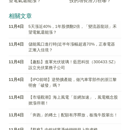
望電氣還能漲？
技的增長潛力在哪？
相關文章
11月4日
5天漲近40%，1年股價翻2倍，「變流器龍頭」禾
望電氣還能漲？
11月4日
儲能風口進行時|近半年漲幅超過70%，正泰電器
正漸入佳境？
11月4日
【趣點】進軍光伏玻璃！藍思科技（300433.SZ）
設立光伏業務子公司
11月4日
【IPO前哨】逆勢擴產能，做汽車零部件的浙江黎
明會「破發」嗎？
11月4日
【市場觀潮】海上風電「並網加速」，風電概念股
掀漲停潮！
11月4日
「奔跑」的稀土｜配額有序釋放，板塊牛股輩出！
11月4日
【觀察】中銀絨業憑啥悄悄登上龍虎榜