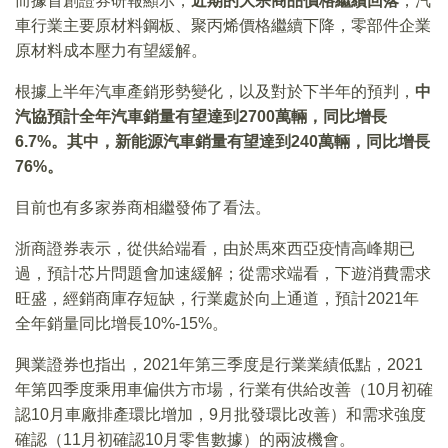
而據首創證券研報顯示，
近期的大宗商品價格繼續回落
，汽
車行業主要原材料鋼板、聚丙烯價格繼續下降，零部件企業
原材料成本壓力有望緩解。
根據上半年汽車產銷形勢變化，以及對於下半年的預判，
中
汽協預計全年汽車銷量有望達到
2700
萬輛，同比增長
6.7%
。其中，新能源汽車銷量有望達到240
萬輛，同比增長
76%
。
目前也有多家券商相繼發佈了看法。
浙商證券表示，從供給端看，由於馬來西亞疫情高峰期已
過，預計芯片問題會加速緩解；從需求端看，下遊消費需求
旺盛，經銷商庫存短缺，行業處於向上通道，預計2021年
全年銷量同比增長10%-15%。
興業證券也指出，2021年第三季度是行業業績低點，2021
年第四季度乘用車偏供方市場，行業有供給改善（10月初確
認10月車廠排產環比增加，9月批發環比改善）和需求強度
確認（11月初確認10月零售數據）的兩波機會。