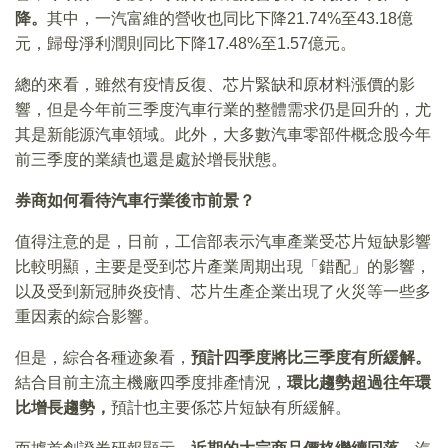
降。
其中，一汽富維的營收也同比下降21.74%至43.18億
元，歸母淨利潤則同比下降17.48%至1.57億元。
總的來看，雖然有疫情反復、芯片緊缺和原材料漲價的影
響，但是今年前三季度汽車行業的整體需求仍是回升的，尤
其是新能源汽車領域。此外，大多數汽車零部件概念股今年
前三季度的業績也還是處於增長狀態。
券商如何看待汽車行業後市前景？
值得注意的是，日前，工信部表示汽車產業受芯片短缺影響
比較明顯，主要是受到芯片產業周期出現「錯配」的影響，
以及受到新冠肺炎疫情、芯片生產企業出現了火災等一些多
重因素的綜合影響。
但是，綜合各種迹象看，
預計四季度將比三季度有所緩解。
結合目前主流主機廠四季度排產情況，
環比趨勢超過往年環
比增長趨勢，
預計也主要係芯片短缺有所緩解。