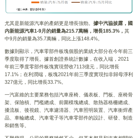
尤其是新能源汽車的產銷更是增長強勁。
據中汽協披露，國
内新能源汽車
1-9
月的銷量為215.7
萬輛，增長185.3%
，
其
中9月的銷量為35.7萬輛，同比上漲148.4%。
數據則顯示，汽車零部件板塊個股的業績大部分在今年前三
季度取得了增長。據首創證券統計數據，在收入端，2021
年前三季度零部件板塊實現營收7113億元，同比增長
17.1%；在利潤端，板塊2021年前三季度實現扣非歸母淨利
327億元，同比增長33.7%。
一汽富維的主要業務包括汽車座椅、儀表板、門板、座椅骨
架、保險槓、門檻總成、前圍模塊總成、散熱器格栅總成、
擾流板、後視鏡、汽車濾清器、汽車照明裝置、汽車衝焊產
品、車輪總成、汽車電子等汽車零部件的設計、研發、制造
和銷售等。