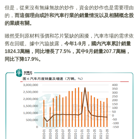
但是，從來沒有無緣無故的炒作，資金的炒作也是需要理由
的，
而這個理由或許和汽車行業的銷量情況以及相關概念股
的業績有關。
雖然受到原材料漲價和芯片緊缺的困擾，汽車市場的需求依
舊在回暖。據中汽協披露，
今年
1-9
月，國内汽車累計銷量
1824.3
萬輛，同比增長了7.5%
，其中9
月銷量207.7
萬輛，
同比下降17.9%
。