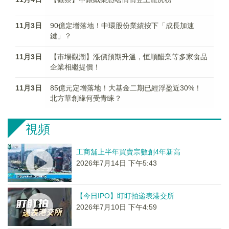
11月3日
90億定增落地！中環股份業績按下「成長加速
鍵」？
11月3日
【市場觀潮】漲價預期升溫，恒順醋業等多家食品
企業相繼提價！
11月3日
85億元定增落地！大基金二期已經浮盈近30%！
北方華創緣何受青睐？
視頻
工商舖上半年買賣宗數創4年新高
2026年7月14日 下午5:43
【今日IPO】盯盯拍递表港交所
2026年7月10日 下午4:59