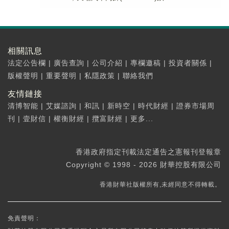
相關訊息
法定公告欄
|
廣告查詢
|
公司介紹
|
專欄邀稿
|
投資者關係
|
版權聲明
|
重要聲明
|
私隱政策
|
聯絡我們
友情鏈接
清博智能
|
艾媒諮詢
|
和訊
|
新時空
|
時代財經
|
證券市場周
刊
|
壹財信
|
權衡財經
|
攬富財經
|
更多...
香港政府指定刊載法定通告之憲報刊登報章
Copyright © 1998 - 2026 財華控股有限公司
香港財華社版權所有,未經同意不得轉載。
免責聲明：