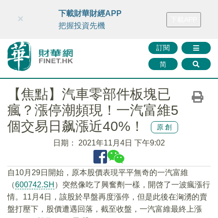
財華智庫網
FINTV
FINMETA
財華證券
媒體矩陣
下載財華財經APP
×
下載APP
智庫沙龍
聯絡我們
把握投資先機
訂閱
简
【焦點】汽車零部件板塊已
瘋？漲停潮頻現！一汽富維5
個交易日飙漲近40%！
原創
日期：
2021年11月4日 下午9:02
自10月29日開始，原本股價表現平平無奇的一汽富維
（
600742.SH
）突然像吃了興奮劑一樣，開啓了一波瘋漲行
情。11月4日，該股於早盤再度漲停，但是此後在洶湧的賣
盤打壓下，股價遭遇回落，截至收盤，一汽富維最終上漲