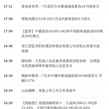
17:11
香港金管局：7月底官方外匯儲備資產為4478億美元
17:08
寶龍地產(01238.HK)7月合約銷售額約5.5億元
17:00
【盈警】中慶股份(01855.HK)料中期除稅後虧損500萬
至2000萬元
16:46
浙江證監局對財通證券股份有限公司採取出具警示函
措施
16:36
網信辦：大型個人信息處理者應當採取加密、去標識
化等措施保障所處理個人信息安全
16:30
國家外匯局：7月末中國外匯儲備規模34188億美元 升
幅0.07%
16:24
山金國際：港股上市工作正常推進中
16:20
【異動股】港股跌幅榜前十，九福來(08611.HK)跌
21.43%，天瑞汽車内飾(06162.HK)跌18.44%