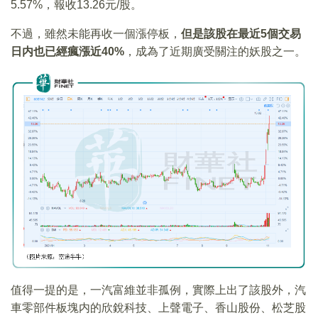
5.57%，報收13.26元/股。
不過，雖然未能再收一個漲停板，
但是該股在最近
5
個交易
日内也已經瘋漲近40%
，成為了近期廣受關注的妖股之一。
值得一提的是，一汽富維並非孤例，實際上出了該股外，汽
車零部件板塊内的欣銳科技、上聲電子、香山股份、松芝股