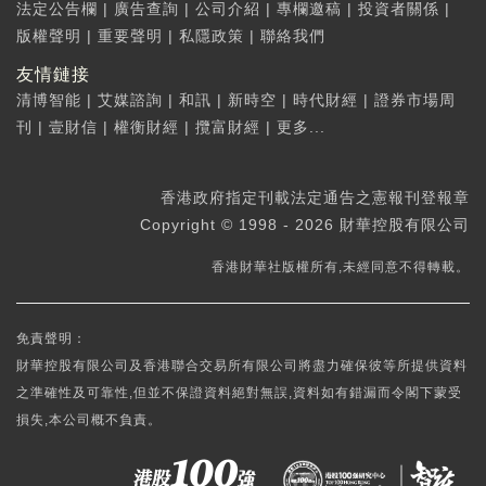
法定公告欄
|
廣告查詢
|
公司介紹
|
專欄邀稿
|
投資者關係
|
版權聲明
|
重要聲明
|
私隱政策
|
聯絡我們
友情鏈接
清博智能
|
艾媒諮詢
|
和訊
|
新時空
|
時代財經
|
證券市場周
刊
|
壹財信
|
權衡財經
|
攬富財經
|
更多...
香港政府指定刊載法定通告之憲報刊登報章
Copyright © 1998 - 2026 財華控股有限公司
香港財華社版權所有,未經同意不得轉載。
免責聲明：
財華控股有限公司及香港聯合交易所有限公司將盡力確保彼等所提供資料
之準確性及可靠性,但並不保證資料絕對無誤,資料如有錯漏而令閣下蒙受
損失,本公司概不負責。