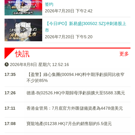
签约
2026年7月20日 下午2:42
【今日IPO】新易盛[300502.SZ]冲刺港股上
市
2026年7月20日 下午5:20
快訊
更多
2026年8月8日 星期六 12:52:16
17:35
【盈警】綠心集團(00094.HK)料中期淨虧損同比收窄
不少於85%
17:26
德適-B(02526.HK)中期歸母淨虧損擴大至5588.3萬元
17:11
香港金管局：7月底官方外匯儲備資產為4478億美元
17:08
寶龍地產(01238.HK)7月合約銷售額約5.5億元