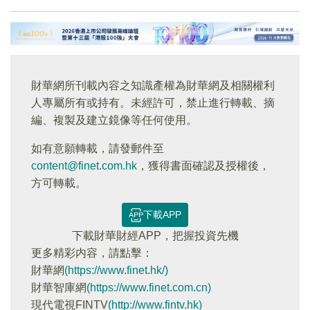
財華網所刊載內容之知識產權為財華網及相關權利
人專屬所有或持有。未經許可，禁止進行轉載、摘
編、複製及建立鏡像等任何使用。
如有意願轉載，請發郵件至
content@finet.com.hk
，獲得書面確認及授權後，
方可轉載。
下載APP
下載財華財經APP，把握投資先機
更多精彩内容，請點擊：
財華網
(https://www.finet.hk/)
財華智庫網
(https://www.finet.com.cn)
現代電視FINTV
(http://www.fintv.hk)