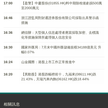
17:00
【盈警】中慶股份(01855.HK)料中期除稅後虧損500萬
至2000萬元
16:46
浙江證監局對財通證券股份有限公司採取出具警示函
措施
16:36
網信辦：大型個人信息處理者應當採取加密、去標識
化等措施保障所處理個人信息安全
16:30
國家外匯局：7月末中國外匯儲備規模34188億美元 升
幅0.07%
16:24
山金國際：港股上市工作正常推進中
16:20
【異動股】港股跌幅榜前十，九福來(08611.HK)跌
21.43%，天瑞汽車内飾(06162.HK)跌18.44%
相關訊息