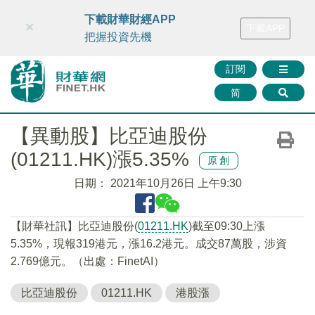
財華智庫網
FINTV
FINMETA
財華證券
媒體矩陣
下載財華財經APP
×
下載APP
智庫沙龍
聯絡我們
把握投資先機
訂閱
简
【異動股】比亞迪股份
(01211.HK)漲5.35%
原創
日期：
2021年10月26日 上午9:30
【財華社訊】比亞迪股份(
01211.HK
)截至09:30上漲
5.35%，現報319港元，漲16.2港元。成交87萬股，涉資
2.769億元。（出處：FinetAI）
比亞迪股份
01211.HK
港股漲