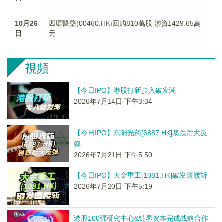
10月26
四環醫藥(00460.HK)回购810萬股 涉資1429.65萬
日
元
視頻
【今日IPO】港股打新步入破发潮
2026年7月14日 下午3:34
【今日IPO】东阳光药[6887.HK]暴跌后大反
弹
2026年7月21日 下午5:50
【今日IPO】大金重工[1081.HK]破发遭腰斩
2026年7月20日 下午5:19
港股100强研究中心&链界资本完成战略合作