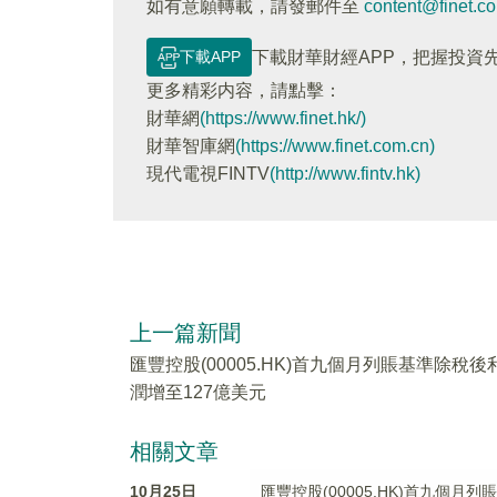
如有意願轉載，請發郵件至
content@finet.c
下載APP
下載財華財經APP，把握投資
更多精彩内容，請點擊：
財華網
(https://www.finet.hk/)
財華智庫網
(https://www.finet.com.cn)
現代電視FINTV
(http://www.fintv.hk)
上一篇新聞
匯豐控股(00005.HK)首九個月列賬基準除稅後
潤增至127億美元
相關文章
10月25日
匯豐控股(00005.HK)首九個月