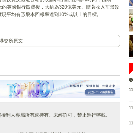
美元的英國銀行徵費後，大約為320億美元。隨著收入前景改
現平均有形股本回報率達到10%或以上的目標。
港交所原文
1
1
關權利人專屬所有或持有。未經許可，禁止進行轉載、
1