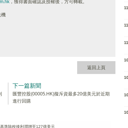
om.hk
，獲得書面確認及授權後，方可轉載。
1
先機
1
1
1
返回上頁
1
下一篇新聞
利
匯豐控股(00005.HK)擬斥資最多20億美元於近期
1
進行回購
1
列賬基準除稅後利潤增至127億美元