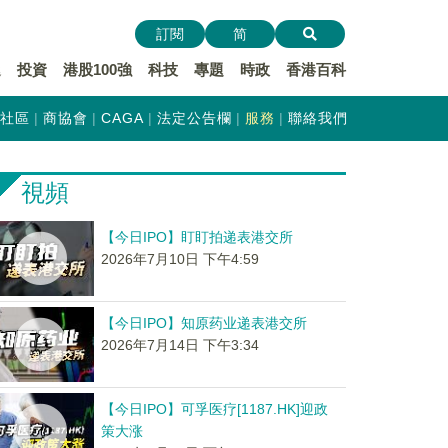
訂閱
简
遞
投資
港股100強
科技
專題
時政
香港百科
社區
商協會
CAGA
法定公告欄
服務
聯絡我們
視頻
【今日IPO】盯盯拍递表港交所
2026年7月10日 下午4:59
【今日IPO】知原药业递表港交所
2026年7月14日 下午3:34
【今日IPO】可孚医疗[1187.HK]迎政
策大涨