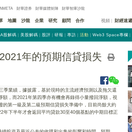
INMETA
財華證券
財華
媒體矩陣
財華
智庫沙龍
單
地圖
沙龍
企業
研究
顧問
合作
視頻
財經速
A股解碼
美股解碼
股評
研報
專訪
活動
Web3 Space專欄
)料2021年的預期信貸損失
年第三季業績，據披露，基於現時的主流經濟預測以及拖欠還
淨額，而2021年第四季亦有機會再錄得小量撥回淨額，視
增撥的第一級及第二級預期信貸損失準備中，目前尚餘大約
22年下半年才會返回平均貸款30至40個基點的中期目標正
持續投資及最近公布的收購和出售的影響和時間，預期