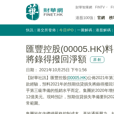
財華智庫網
FINTV
F
港股100強
官網
榜
快訊
港交所發佈
今日IPO
一圖解碼
港股解碼
匯豐控股(00005.HK
將錄得撥回淨額
原創
日期：
2021年10月25日 下午1:56
【財華社訊】匯豐控股(
00005.HK
)公佈2021
款經驗，預料2021年的預期信貸損失將錄得撥回
乎第三級準備的抵銷水平而定。集團於2020年
12億美元。現時預計，預期信貸損失準備要到20
常範圍。
集團於年內繼續嚴格控制成本。基於通脹壓力、