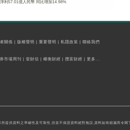
淨利57.01億人民幣 同比增加14.98%
者關係
|
版權聲明
|
重要聲明
|
私隱政策
|
聯絡我們
券市場周刊
|
壹財信
|
權衡財經
|
攬富財經
|
更多...
所提供資料之準確性及可靠性,但並不保證資料絕對無誤,資料如有錯漏而令閣