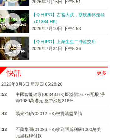
2026年7月15日 下午5:51
【今日IPO】古茗大跌，茶饮集体走弱
（01364.HK）
2026年7月10日 下午4:53
【今日IPO】上海生生二冲港交所
2026年7月24日 下午5:36
快訊
更多
2026年8月6日 星期四 05:28:20
1:52
中國智能健康(00348.HK)擬溢價16.7%配股 淨
籌1080萬港元 ​​​​​​​盤中漲超216%
1:42
陽光油砂(02012.HK)被提清盤呈請
1:33
石藥集團(01093.HK)收到阿斯利康1000萬美
元里程碑付款