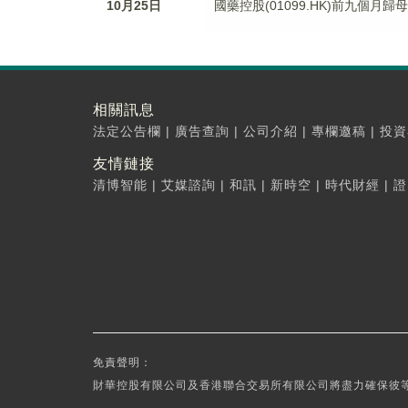
10月25日
國藥控股(01099.HK)前九個月歸母
相關訊息
法定公告欄
|
廣告查詢
|
公司介紹
|
專欄邀稿
|
投資
友情鏈接
清博智能
|
艾媒諮詢
|
和訊
|
新時空
|
時代財經
|
證
免責聲明：
財華控股有限公司及香港聯合交易所有限公司將盡力確保彼等