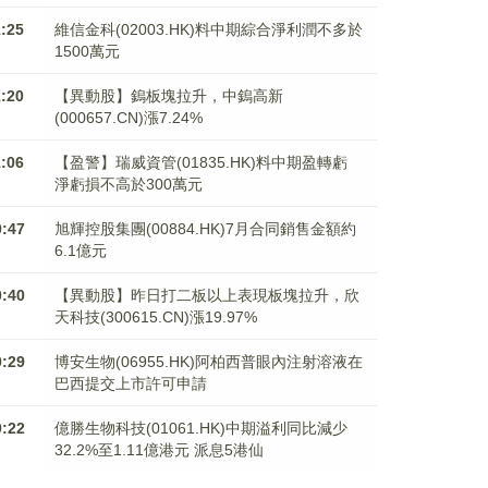
1:25
維信金科(02003.HK)料中期綜合淨利潤不多於
1500萬元
1:20
【異動股】鎢板塊拉升，中鎢高新
(000657.CN)漲7.24%
1:06
【盈警】瑞威資管(01835.HK)料中期盈轉虧
淨虧損不高於300萬元
0:47
旭輝控股集團(00884.HK)7月合同銷售金額約
6.1億元
0:40
【異動股】昨日打二板以上表現板塊拉升，欣
天科技(300615.CN)漲19.97%
0:29
博安生物(06955.HK)阿柏西普眼內注射溶液在
巴西提交上市許可申請
0:22
億勝生物科技(01061.HK)中期溢利同比減少
32.2%至1.11億港元 派息5港仙