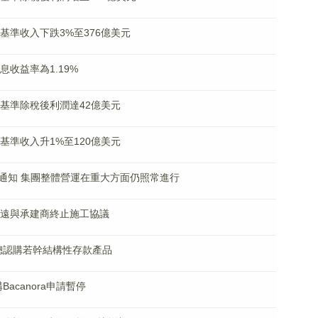
列賬基準收入下跌3%至376億美元
利息收益率為1.19%
列賬基準除稅後利潤達42億美元
列賬基準收入升1%至120億美元
變更通知 集團整體營運在重大方面仍照常進行
中大清遠與承建商終止施工協議
安中總認購若幹結構性存款產品
Bacanora申請暫停