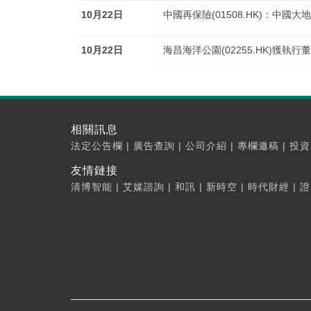
10月22日
中國再保險(01508.HK)：中國
10月22日
海昌海洋公園(02255.HK)獲執行
相關訊息
法定公告欄
|
廣告查詢
|
公司介紹
|
專欄邀稿
|
投資
友情鏈接
清博智能
|
艾媒諮詢
|
和訊
|
新時空
|
時代財經
|
證