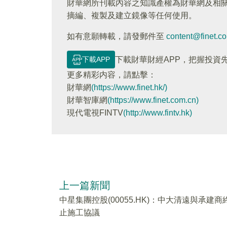
財華網所刊載內容之知識產權為財華網及相
摘編、複製及建立鏡像等任何使用。
如有意願轉載，請發郵件至
content@finet.c
下載APP
下載財華財經APP，把握投資
更多精彩内容，請點擊：
財華網
(https://www.finet.hk/)
財華智庫網
(https://www.finet.com.cn)
現代電視FINTV
(http://www.fintv.hk)
上一篇新聞
中星集團控股(00055.HK)：中大清遠與承建商
止施工協議