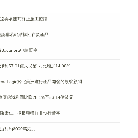
中大清遠與承建商終止施工協議
安中總認購若幹結構性存款產品
Bacanora申請暫停
淨利57.01億人民幣 同比增加14.98%
harmaLogic於北美洲進行產品開發的規管顧問
股東應佔溢利同比降28.1%至53.14億港元
朱平、陳康仁、楊長毅獲任非執行董事
佔溢利約8000萬港元