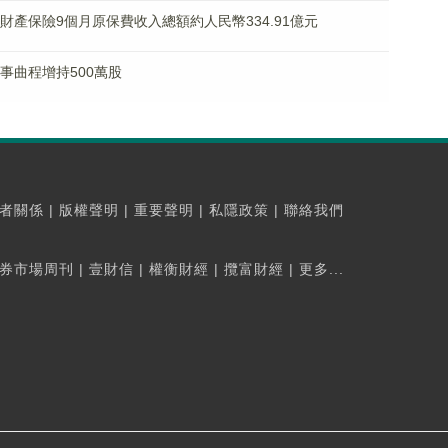
大地財產保險9個月原保費收入總額約人民幣334.91億元
董事曲程增持500萬股
者關係
|
版權聲明
|
重要聲明
|
私隱政策
|
聯絡我們
券市場周刊
|
壹財信
|
權衡財經
|
攬富財經
|
更多...