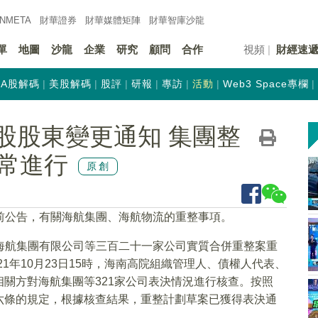
INMETA
財華證券
財華
媒體矩陣
財華
智庫沙龍
單
地圖
沙龍
企業
研究
顧問
合作
視頻
財經速
A股解碼
美股解碼
股評
研報
專訪
活動
Web3 Space專欄
到控股股東變更通知 集團整
常進行
原創
前公告，有關海航集團、海航物流的重整事項。
《<海航集團有限公司等三百二十一家公司實質合併重整案重
21年10月23日15時，海南高院組織管理人、債權人代表、
關方對海航集團等321家公司表決情況進行核查。按照
六條的規定，根據核查結果，重整計劃草案已獲得表決通