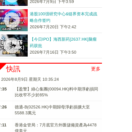
2026年7月9日 下午3:59
港股100强研究中心&链界资本完成战
略合作签约
2026年7月20日 下午2:42
【今日IPO】海西新药[2637.HK]脑瘤
药获批
2026年7月16日 下午3:50
快訊
更多
2026年8月9日 星期天 10:35:24
7:35
【盈警】綠心集團(00094.HK)料中期淨虧損同
比收窄不少於85%
7:26
德適-B(02526.HK)中期歸母淨虧損擴大至
5588.3萬元
7:11
香港金管局：7月底官方外匯儲備資產為4478
億美元