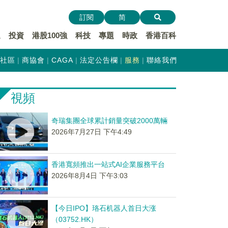
訂閱
简
遞
投資
港股100強
科技
專題
時政
香港百科
社區
商協會
CAGA
法定公告欄
服務
聯絡我們
視頻
奇瑞集團全球累計銷量突破2000萬輛
2026年7月27日 下午4:49
香港寬頻推出一站式AI企業服務平台
2026年8月4日 下午3:03
【今日IPO】珞石机器人首日大涨
（03752.HK）