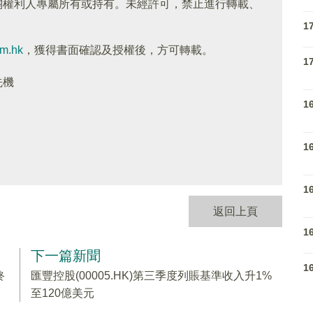
關權利人專屬所有或持有。未經許可，禁止進行轉載、
1
om.hk
，獲得書面確認及授權後，方可轉載。
1
先機
1
1
1
返回上頁
1
下一篇新聞
1
終
匯豐控股(00005.HK)第三季度列賬基準收入升1%
至120億美元