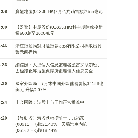
7:08
寶龍地產(01238.HK)7月合約銷售額約5.5億元
7:00
【盈警】中慶股份(01855.HK)料中期除稅後虧
損500萬至2000萬元
6:46
浙江證監局對財通證券股份有限公司採取出具
警示函措施
6:36
網信辦：大型個人信息處理者應當採取加密、
去標識化等措施保障所處理個人信息安全
6:30
國家外匯局：7月末中國外匯儲備規模34188億
美元 升幅0.07%
6:24
山金國際：港股上市工作正常推進中
6:20
【異動股】港股跌幅榜前十，九福來
(08611.HK)跌21.43%，天瑞汽車内飾
(06162.HK)跌18.44%