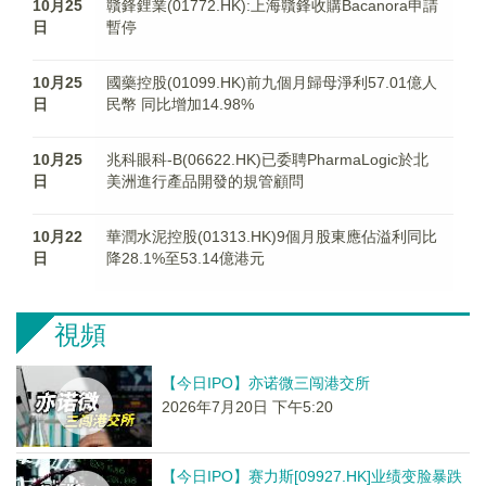
10月25
贛鋒鋰業(01772.HK):上海贛鋒收購Bacanora申請
日
暫停
10月25
國藥控股(01099.HK)前九個月歸母淨利57.01億人
日
民幣 同比增加14.98%
10月25
兆科眼科-B(06622.HK)已委聘PharmaLogic於北
日
美洲進行產品開發的規管顧問
10月22
華潤水泥控股(01313.HK)9個月股東應佔溢利同比
日
降28.1%至53.14億港元
視頻
【今日IPO】亦诺微三闯港交所
2026年7月20日 下午5:20
【今日IPO】赛力斯[09927.HK]业绩变脸暴跌