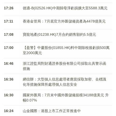
17:26
德適-B(02526.HK)中期歸母淨虧損擴大至5588.3萬元
17:11
香港金管局：7月底官方外匯儲備資產為4478億美元
17:08
寶龍地產(01238.HK)7月合約銷售額約5.5億元
17:00
【盈警】中慶股份(01855.HK)料中期除稅後虧損500萬
至2000萬元
16:46
浙江證監局對財通證券股份有限公司採取出具警示函
措施
16:36
網信辦：大型個人信息處理者應當採取加密、去標識
化等措施保障所處理個人信息安全
16:30
國家外匯局：7月末中國外匯儲備規模34188億美元 升
幅0.07%
16:24
山金國際：港股上市工作正常推進中