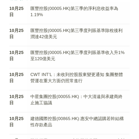
10月25
匯豐控股(00005.HK)第三季的淨利息收益率為
日
1.19%
10月25
匯豐控股(00005.HK)第三季度列賬基準除稅後利
日
潤達42億美元
10月25
匯豐控股(00005.HK)第三季度列賬基準收入升1%
日
至120億美元
10月25
CWT INT'L：未收到控股股東變更通知 集團整體
日
營運在重大方面仍照常進行
10月25
中星集團控股(00055.HK)：中大清遠與承建商終
日
止施工協議
10月25
建德國際控股(00865.HK):惠安中總認購若幹結構
日
性存款產品