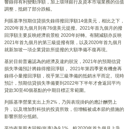
響錄得有利變動淨額，加上環球銀行及資本市場業務的估值
調整，抵銷了部分跌幅。
列賬基準預期信貸損失錄得撥回淨額14億美元，相比之下，
2020年首九個月則有76億美元提撥。2021年首九個月的撥
回淨額主要反映經濟前景較 2020年好轉。有關減額亦反映
2021年首九個月的第三級提撥有限，以及2020年首九個月
就新加坡一項企業貸款所提撥的大額準備不復再現。
基於目前普遍認為的經濟及違約狀況，2021年的預期信貸
損失準備預計將錄得撥回淨額， 2021年第四季更有機會再
錄得小量撥回淨額，視乎第三級準備的抵銷水平而定。現時
預計，預期信貸損失準備要到2022年下半年才會返回平均
貸款30至40個基點的中期目標正常範圍。
列賬基準營業支出上升2%，乃與表現掛鈎的應計酬勞上
升，以及增加對科技的投資所致，但增幅被成本節約措施的
影響所部分抵銷。
平均有形股本回報(年率)為9.1%，較2020年首九個月上升