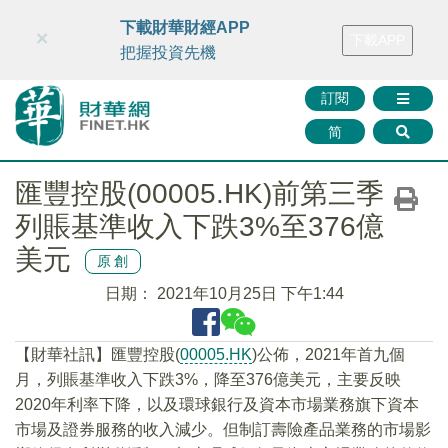
財華智庫網
FINTV
FINMETA
財華證券
媒體矩陣
下載財華財經APP
×
下載APP
智庫沙龍
聯絡我們
把握投資先機
訂閱
简
匯豐控股(00005.HK)前第三季
列賬基準收入下跌3%至376億
美元
原創
日期：
2021年10月25日 下午1:44
【財華社訊】匯豐控股(
00005.HK
)公佈，2021年首九個
月，列賬基準收入下跌3%，降至376億美元，主要反映
2020年利率下降，以及環球銀行及資本市場業務旗下資本
市場及證券服務的收入減少。但制訂壽險產品業務的市場影