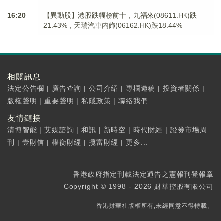
16:20
【異動股】港股跌幅榜前十，九福來(08611.HK)跌
21.43%，天瑞汽車内飾(06162.HK)跌18.44%
相關訊息
法定公告欄
|
廣告查詢
|
公司介紹
|
專欄邀稿
|
投資者關係
|
版權聲明
|
重要聲明
|
私隱政策
|
聯絡我們
友情鏈接
清博智能
|
艾媒諮詢
|
和訊
|
新時空
|
時代財經
|
證券市場周
刊
|
壹財信
|
權衡財經
|
攬富財經
|
更多...
香港政府指定刊載法定通告之憲報刊登報章
Copyright © 1998 - 2026 財華控股有限公司
香港財華社版權所有,未經同意不得轉載。