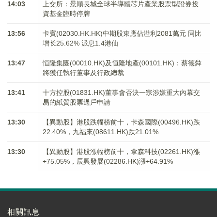
14:03
上交所：景順長城全球半導體芯片產業股票型證券投
資基金臨時停牌
13:56
卡賓(02030.HK.HK)中期股東應佔溢利2081萬元 同比
增长25.62% 派息1.4港仙
13:47
恒隆集團(00010.HK)及恒隆地產(00101.HK)：蔡德粦
將獲任執行董事及行政總裁
13:41
十方控股(01831.HK)董事會否決一宗涉嫌重大內幕交
易的紙質股票過戶申請
13:30
【異動股】港股跌幅榜前十，卡森國際(00496.HK)跌
22.40%，九福來(08611.HK)跌21.01%
13:30
【異動股】港股漲幅榜前十，拿森科技(02261.HK)漲
+75.05%，辰興發展(02286.HK)漲+64.91%
相關訊息