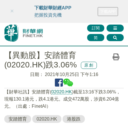
財華智庫網
FINTV
FINMETA
財華證券
媒體矩陣
下載財華財經APP
×
下載APP
智庫沙龍
聯絡我們
把握投資先機
訂閱
简
【異動股】安踏體育
(02020.HK)跌3.06%
原創
日期：
2021年10月25日 下午1:16
【財華社訊】安踏體育(
02020.HK
)截至13:16下跌3.06%，
現報130.1港元，跌4.1港元。成交472萬股，涉資6.204億
元。（出處：FinetAI）
安踏體育
02020.HK
港股跌