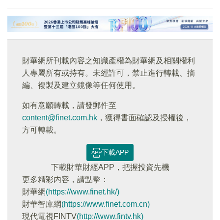
財華網所刊載內容之知識產權為財華網及相關權利
人專屬所有或持有。未經許可，禁止進行轉載、摘
編、複製及建立鏡像等任何使用。
如有意願轉載，請發郵件至
content@finet.com.hk
，獲得書面確認及授權後，
方可轉載。
下載APP
下載財華財經APP，把握投資先機
更多精彩内容，請點擊：
財華網
(https://www.finet.hk/)
財華智庫網
(https://www.finet.com.cn)
現代電視FINTV
(http://www.fintv.hk)