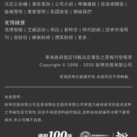
法定公告欄
|
廣告查詢
|
公司介紹
|
專欄邀稿
|
投資者關係
|
版權聲明
|
重要聲明
|
私隱政策
|
聯絡我們
友情鏈接
清博智能
|
艾媒諮詢
|
和訊
|
新時空
|
時代財經
|
證券市場周
刊
|
壹財信
|
權衡財經
|
攬富財經
|
更多...
香港政府指定刊載法定通告之憲報刊登報章
Copyright © 1998 - 2026 財華控股有限公司
香港財華社版權所有,未經同意不得轉載。
免責聲明：
財華控股有限公司及香港聯合交易所有限公司將盡力確保彼等所提供資料
之準確性及可靠性,但並不保證資料絕對無誤,資料如有錯漏而令閣下蒙受
損失,本公司概不負責。