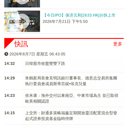
【今日IPO】保济元和[2633.HK]分拆上市
2026年7月21日 下午5:50
快訊
更多
2026年8月7日 星期五 06:43:05
14:32
日韓股市收盤雙雙下跌
14:29
朱鶴新局長會見明訊銀行董事長、德意志交易所集團
執行委員會成員斯蒂芬妮•埃克兒曼
14:23
依米康：海外交付以東南亞、中東市場為主 並已取得
歐美相關認證
14:15
上交所：財通多策略福鑫定期開放靈活配置混合型發
起式證券投資基金臨時停牌