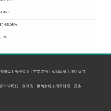
.05%
)漲5.08%
36%
者關係
|
版權聲明
|
重要聲明
|
私隱政策
|
聯絡我們
券市場周刊
|
壹財信
|
權衡財經
|
攬富財經
|
更多...