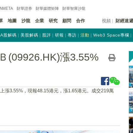
INMETA
財華證券
財華
媒體矩陣
財華
智庫沙龍
單
地圖
沙龍
企業
研究
顧問
合作
視頻
財經速
A股解碼
美股解碼
股評
研報
專訪
活動
Web3 Space專欄
9926.HK)漲3.55%
45上漲3.55%，現報48.15港元，漲1.65港元。成交219萬