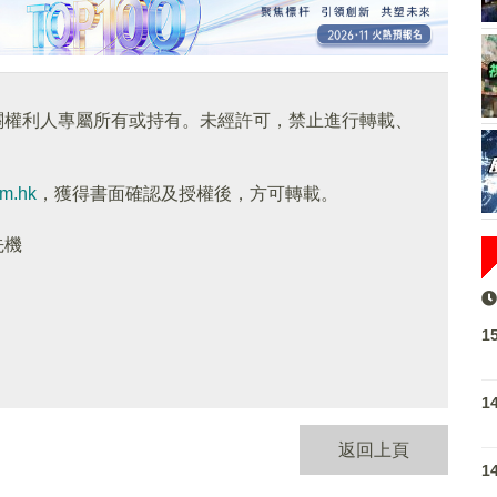
關權利人專屬所有或持有。未經許可，禁止進行轉載、
om.hk
，獲得書面確認及授權後，方可轉載。
先機
1
1
返回上頁
1