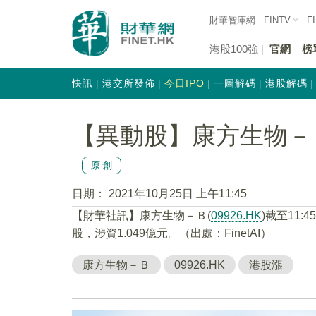
財華智庫網
FINTV
F
港股100強
官網
榜
快訊
港交所發佈
今日IPO
一圖解碼
港股解碼
【異動股】康方生物－Ｂ(0
原創
日期：
2021年10月25日 上午11:45
【財華社訊】康方生物－Ｂ(
09926.HK
)截至11:
股，涉資1.049億元。（出處：FinetAI）
康方生物－Ｂ
09926.HK
港股漲