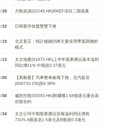
4:39
力勤資源(02245.HK)RKEF項目二期達產
4:32
日韓股市收盤雙雙下挫
4:19
北京君正：預計後續仍將主要採用季度調價的
模式
4:13
太古地產(01972.HK)上半年股東應佔基本溢利
同比增11% 中期息0.37港元
4:00
【異動股】汽車整車板塊下挫，北汽藍谷
(600733.CN)跌6.38%
3:56
威胜控股(03393.HK)附屬獲1.68億港元重合器
供貨合約
3:34
太古公司中期股東應佔呈報溢利同比增長
731% A股派息1.5港元及B股派0.3港元