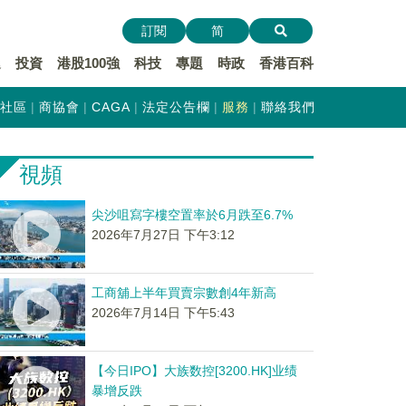
訂閱
简
遞
投資
港股100強
科技
專題
時政
香港百科
社區
商協會
CAGA
法定公告欄
服務
聯絡我們
視頻
尖沙咀寫字樓空置率於6月跌至6.7%
2026年7月27日 下午3:12
工商舖上半年買賣宗數創4年新高
2026年7月14日 下午5:43
【今日IPO】大族数控[3200.HK]业绩
暴增反跌