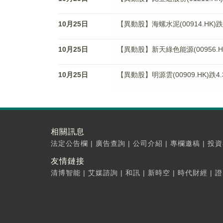
10月25日
【異動股】海螺水泥(00914.HK)跌3
10月25日
【異動股】新天綠色能源(00956.HK
10月25日
【異動股】明源雲(00909.HK)跌4.
相關訊息
法定公告欄
|
廣告查詢
|
公司介紹
|
專欄邀稿
|
投資
友情鏈接
清博智能
|
艾媒諮詢
|
和訊
|
新時空
|
時代財經
|
證