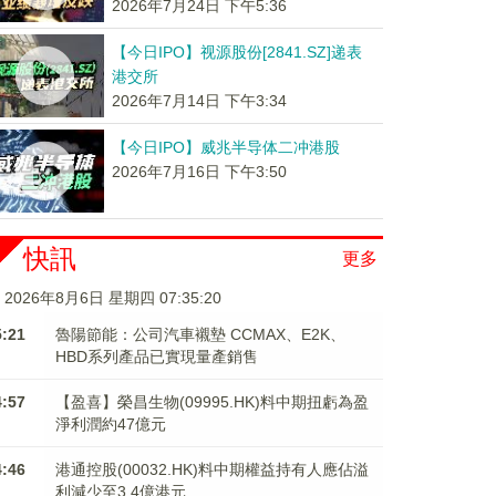
2026年7月24日 下午5:36
【今日IPO】视源股份[2841.SZ]递表
港交所
2026年7月14日 下午3:34
【今日IPO】威兆半导体二冲港股
2026年7月16日 下午3:50
快訊
更多
2026年8月6日 星期四 07:35:21
5:21
魯陽節能：公司汽車襯墊 CCMAX、E2K、
HBD系列產品已實現量產銷售
4:57
【盈喜】榮昌生物(09995.HK)料中期扭虧為盈
淨利潤約47億元
4:46
港通控股(00032.HK)料中期權益持有人應佔溢
利減少至3.4億港元