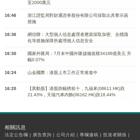
至2000萬元
16:46
浙江證監局對財通證券股份有限公司採取出具警示函
措施
16:36
網信辦：大型個人信息處理者應當採取加密、去標識
化等措施保障所處理個人信息安全
16:30
國家外匯局：7月末中國外匯儲備規模34188億美元 升
幅0.07%
16:24
山金國際：港股上市工作正常推進中
16:20
【異動股】港股跌幅榜前十，九福來(08611.HK)跌
21.43%，天瑞汽車内飾(06162.HK)跌18.44%
相關訊息
法定公告欄
|
廣告查詢
|
公司介紹
|
專欄邀稿
|
投資者關係
|