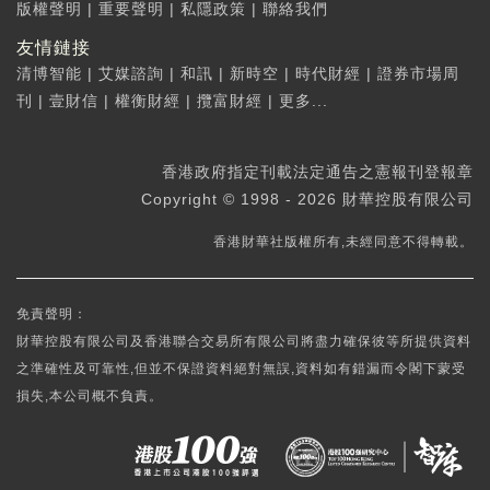
版權聲明
|
重要聲明
|
私隱政策
|
聯絡我們
友情鏈接
清博智能
|
艾媒諮詢
|
和訊
|
新時空
|
時代財經
|
證券市場周
刊
|
壹財信
|
權衡財經
|
攬富財經
|
更多...
香港政府指定刊載法定通告之憲報刊登報章
Copyright © 1998 - 2026 財華控股有限公司
香港財華社版權所有,未經同意不得轉載。
免責聲明：
財華控股有限公司及香港聯合交易所有限公司將盡力確保彼等所提供資料
之準確性及可靠性,但並不保證資料絕對無誤,資料如有錯漏而令閣下蒙受
損失,本公司概不負責。