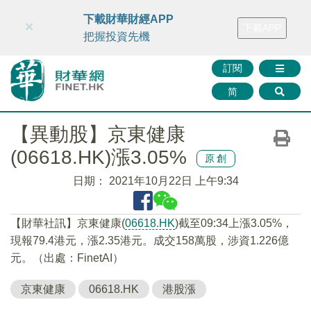
財華智庫網
FINTV
FINMETA
財華證券
媒體矩陣
下載財華財經APP
×
下載APP
智庫沙龍
聯絡我們
把握投資先機
訂閱
简
【異動股】京東健康
(06618.HK)漲3.05%
原創
日期：
2021年10月22日 上午9:34
【財華社訊】京東健康(
06618.HK
)截至09:34上漲3.05%，
現報79.4港元，漲2.35港元。成交158萬股，涉資1.226億
元。（出處：FinetAI）
京東健康
06618.HK
港股漲