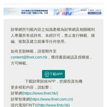
財華網所刊載內容之知識產權為財華網及相關權利
人專屬所有或持有。未經許可，禁止進行轉載、摘
編、複製及建立鏡像等任何使用。
如有意願轉載，請發郵件至
content@finet.com.hk
，獲得書面確認及授權後，
方可轉載。
下載APP
下載財華財經APP，把握投資先機
更多精彩内容，請點擊：
財華網
(https://www.finet.hk/)
財華智庫網
(https://www.finet.com.cn)
現代電視FINTV
(http://www.fintv.hk)