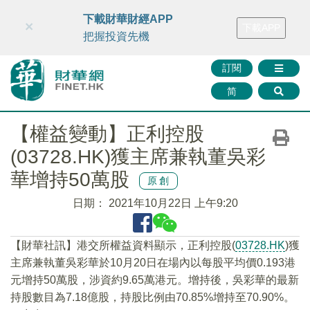
財華智庫網
FINTV
FINMETA
財華證券
媒體矩陣
下載財華財經APP
×
下載APP
智庫沙龍
聯絡我們
把握投資先機
訂閱
简
【權益變動】正利控股
(03728.HK)獲主席兼執董吳彩
華增持50萬股
原創
日期：
2021年10月22日 上午9:20
【財華社訊】港交所權益資料顯示，正利控股(
03728.HK
)獲
主席兼執董吳彩華於10月20日在場內以每股平均價0.193港
元增持50萬股，涉資約9.65萬港元。增持後，吳彩華的最新
持股數目為7.18億股，持股比例由70.85%增持至70.90%。