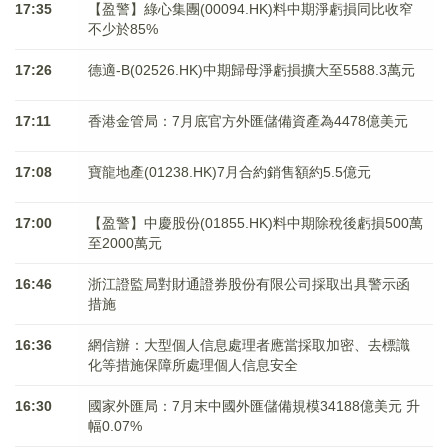
17:35
【盈警】綠心集團(00094.HK)料中期淨虧損同比收窄
不少於85%
17:26
德適-B(02526.HK)中期歸母淨虧損擴大至5588.3萬元
17:11
香港金管局：7月底官方外匯儲備資產為4478億美元
17:08
寶龍地產(01238.HK)7月合約銷售額約5.5億元
17:00
【盈警】中慶股份(01855.HK)料中期除稅後虧損500萬
至2000萬元
16:46
浙江證監局對財通證券股份有限公司採取出具警示函
措施
16:36
網信辦：大型個人信息處理者應當採取加密、去標識
化等措施保障所處理個人信息安全
16:30
國家外匯局：7月末中國外匯儲備規模34188億美元 升
幅0.07%