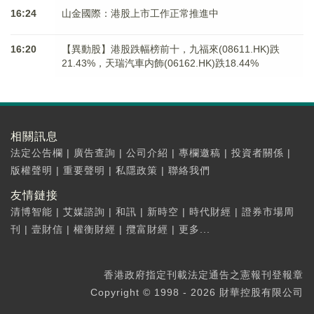
16:24
山金國際：港股上市工作正常推進中
16:20
【異動股】港股跌幅榜前十，九福來(08611.HK)跌
21.43%，天瑞汽車内飾(06162.HK)跌18.44%
相關訊息
法定公告欄
|
廣告查詢
|
公司介紹
|
專欄邀稿
|
投資者關係
|
版權聲明
|
重要聲明
|
私隱政策
|
聯絡我們
友情鏈接
清博智能
|
艾媒諮詢
|
和訊
|
新時空
|
時代財經
|
證券市場周
刊
|
壹財信
|
權衡財經
|
攬富財經
|
更多...
香港政府指定刊載法定通告之憲報刊登報章
Copyright © 1998 - 2026 財華控股有限公司