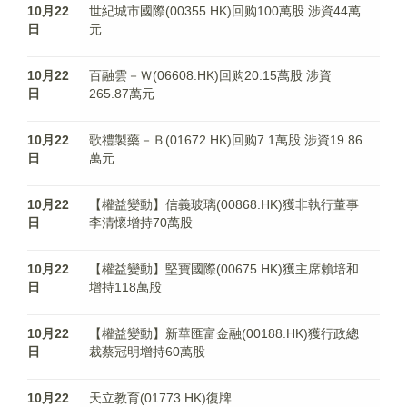
10月22
世紀城市國際(00355.HK)回购100萬股 涉資44萬
日
元
10月22
百融雲－Ｗ(06608.HK)回购20.15萬股 涉資
日
265.87萬元
10月22
歌禮製藥－Ｂ(01672.HK)回购7.1萬股 涉資19.86
日
萬元
10月22
【權益變動】信義玻璃(00868.HK)獲非執行董事
日
李清懷增持70萬股
10月22
【權益變動】堅寶國際(00675.HK)獲主席賴培和
日
增持118萬股
10月22
【權益變動】新華匯富金融(00188.HK)獲行政總
日
裁蔡冠明增持60萬股
10月22
天立教育(01773.HK)復牌