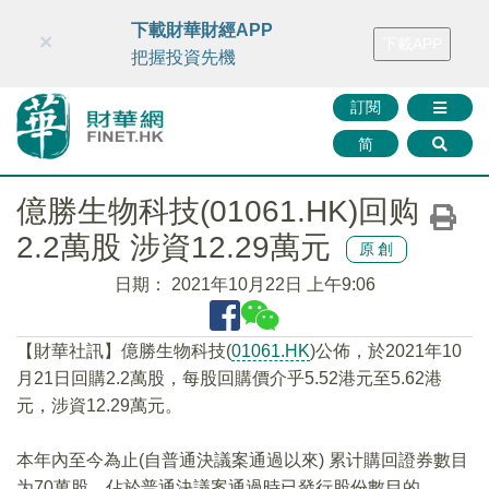
財華智庫網
FINTV
FINMETA
財華證券
媒體矩陣
下載財華財經APP
×
下載APP
智庫沙龍
聯絡我們
把握投資先機
訂閱
简
億勝生物科技(01061.HK)回购
2.2萬股 涉資12.29萬元
原創
日期：
2021年10月22日 上午9:06
【財華社訊】億勝生物科技(
01061.HK
)公佈，於2021年10
月21日回購2.2萬股，每股回購價介乎5.52港元至5.62港
元，涉資12.29萬元。
本年內至今為止(自普通決議案通過以來) 累计購回證券數目
为70萬股，佔於普通決議案通過時已發行股份數目的