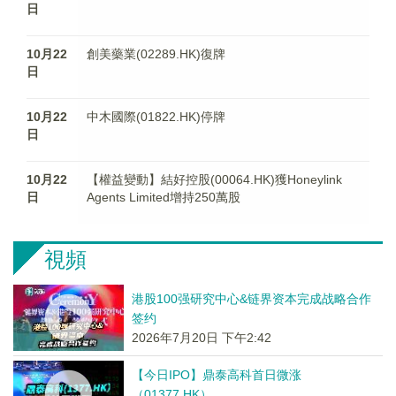
日
10月22
創美藥業(02289.HK)復牌
日
10月22
中木國際(01822.HK)停牌
日
10月22
【權益變動】結好控股(00064.HK)獲Honeylink
日
Agents Limited增持250萬股
視頻
港股100强研究中心&链界资本完成战略合作
签约
2026年7月20日 下午2:42
【今日IPO】鼎泰高科首日微涨
（01377.HK）