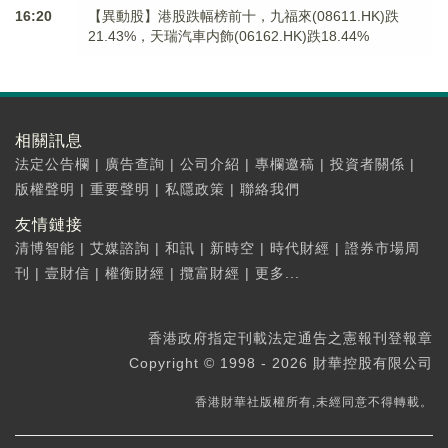
16:20
【異動股】港股跌幅榜前十，九福來(08611.HK)跌
21.43%，天瑞汽車内飾(06162.HK)跌18.44%
相關訊息
法定公告欄
|
廣告查詢
|
公司介紹
|
專欄邀稿
|
投資者關係
|
版權聲明
|
重要聲明
|
私隱政策
|
聯絡我們
友情鏈接
清博智能
|
艾媒諮詢
|
和訊
|
新時空
|
時代財經
|
證券市場周
刊
|
壹財信
|
權衡財經
|
攬富財經
|
更多...
香港政府指定刊載法定通告之憲報刊登報章
Copyright © 1998 - 2026 財華控股有限公司
香港財華社版權所有,未經同意不得轉載。