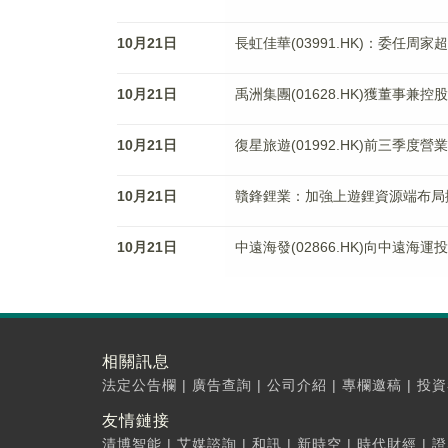
10月21日
長虹佳華(03991.HK)：委任周
10月21日
禹洲集團(01628.HK)獲董事兼
10月21日
復星旅遊(01992.HK)前三季度營
10月21日
贛鋒鋰業：加強上遊鋰資源端布局擬斥13
10月21日
中遠海發(02866.HK)向中遠
相關訊息
法定公告欄
|
廣告查詢
|
公司介紹
|
專欄邀稿
|
投資
友情鏈接
清博智能
|
艾媒諮詢
|
和訊
|
新時空
|
時代財經
|
證