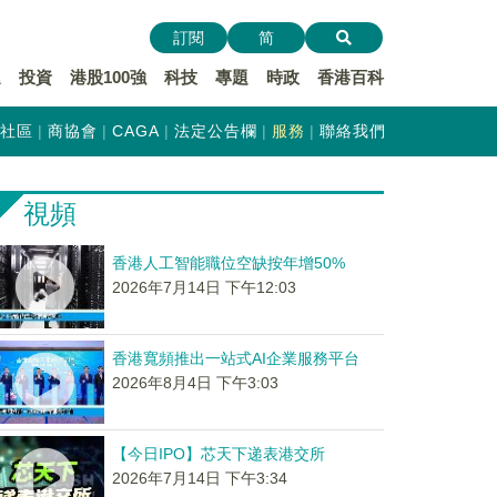
訂閱
简
遞
投資
港股100強
科技
專題
時政
香港百科
社區
商協會
CAGA
法定公告欄
服務
聯絡我們
視頻
香港人工智能職位空缺按年增50%
2026年7月14日 下午12:03
香港寬頻推出一站式AI企業服務平台
2026年8月4日 下午3:03
【今日IPO】芯天下递表港交所
2026年7月14日 下午3:34