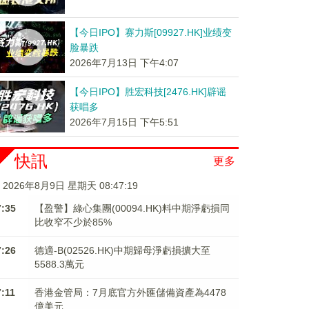
【今日IPO】赛力斯[09927.HK]业绩变
脸暴跌
2026年7月13日 下午4:07
【今日IPO】胜宏科技[2476.HK]辟谣
获唱多
2026年7月15日 下午5:51
快訊
更多
2026年8月9日 星期天 08:47:20
7:35
【盈警】綠心集團(00094.HK)料中期淨虧損同
比收窄不少於85%
7:26
德適-B(02526.HK)中期歸母淨虧損擴大至
5588.3萬元
7:11
香港金管局：7月底官方外匯儲備資產為4478
億美元