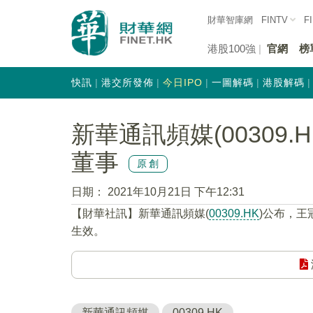
財華智庫網
FINTV
F
港股100強
官網
榜
快訊
港交所發佈
今日IPO
一圖解碼
港股解碼
新華通訊頻媒(00309
董事
原創
日期：
2021年10月21日 下午12:31
【財華社訊】新華通訊頻媒(
00309.HK
)公布，王
生效。
新華通訊頻媒
00309.HK