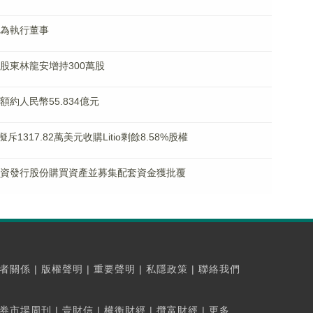
家超為執行董事
控股股東林龍安增持300萬股
業額約人民幣55.834億元
17.82萬美元收購Litio剩餘8.58%股權
海運投資發行股份購買資產並募集配套資金獲批覆
者關係
|
版權聲明
|
重要聲明
|
私隱政策
|
聯絡我們
券市場周刊
|
壹財信
|
權衡財經
|
攬富財經
|
更多...