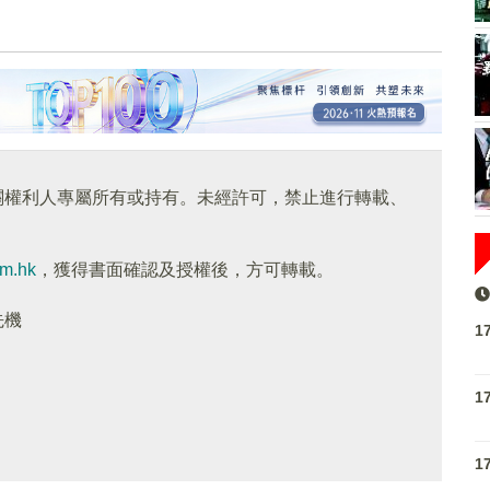
關權利人專屬所有或持有。未經許可，禁止進行轉載、
om.hk
，獲得書面確認及授權後，方可轉載。
先機
1
1
1