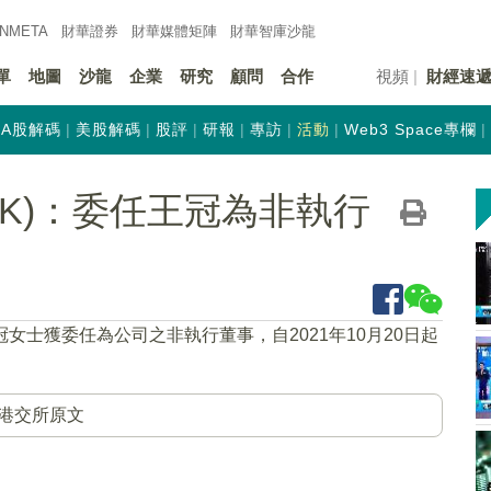
INMETA
財華證券
財華
媒體矩陣
財華
智庫沙龍
單
地圖
沙龍
企業
研究
顧問
合作
視頻
財經速
A股解碼
美股解碼
股評
研報
專訪
活動
Web3 Space專欄
.HK)：委任王冠為非執行
冠女士獲委任為公司之非執行董事，自2021年10月20日起
港交所原文