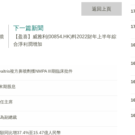
返回上頁
1
1
下一篇新聞
鼻噴
【盈喜】威雅利(00854.HK)料2022財年上半年綜
合淨利潤增加
1
1
altris複方鼻噴劑獲NMPA III期臨床批件
1
派末期股息
1
退任主席
1
斌為副總裁
額同比增37.4%至15.47億人民幣