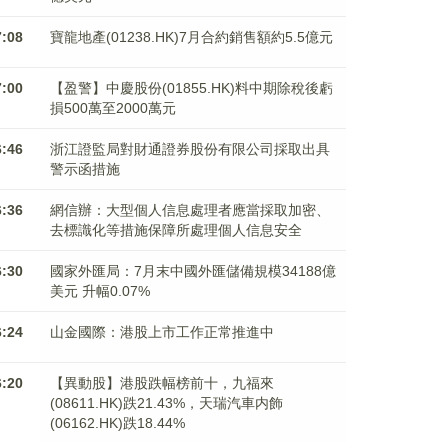
7:08
寶龍地產(01238.HK)7月合約銷售額約5.5億元
7:00
【盈警】中慶股份(01855.HK)料中期除稅後虧
損500萬至2000萬元
6:46
浙江證監局對財通證券股份有限公司採取出具
警示函措施
6:36
網信辦：大型個人信息處理者應當採取加密、
去標識化等措施保障所處理個人信息安全
6:30
國家外匯局：7月末中國外匯儲備規模34188億
美元 升幅0.07%
6:24
山金國際：港股上市工作正常推進中
6:20
【異動股】港股跌幅榜前十，九福來
(08611.HK)跌21.43%，天瑞汽車内飾
(06162.HK)跌18.44%