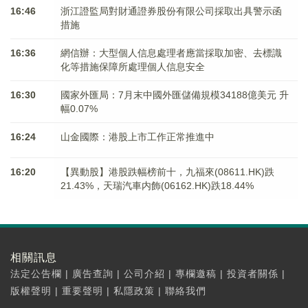
16:46
浙江證監局對財通證券股份有限公司採取出具警示函
措施
16:36
網信辦：大型個人信息處理者應當採取加密、去標識
化等措施保障所處理個人信息安全
16:30
國家外匯局：7月末中國外匯儲備規模34188億美元 升
幅0.07%
16:24
山金國際：港股上市工作正常推進中
16:20
【異動股】港股跌幅榜前十，九福來(08611.HK)跌
21.43%，天瑞汽車内飾(06162.HK)跌18.44%
相關訊息
法定公告欄
|
廣告查詢
|
公司介紹
|
專欄邀稿
|
投資者關係
|
版權聲明
|
重要聲明
|
私隱政策
|
聯絡我們