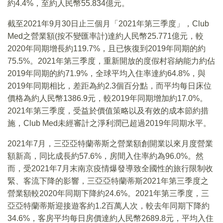
約4.4%，至約人民幣55.834億元。
截至2021年9月30日止三個月「2021年第三季度」，Club
Med之營業額(按不變匯率計)達約人民幣25.771億元，較
2020年同期增長約119.7%，且已恢復到2019年同期的約
75.5%。2021年第三季度，重新開放的度假村容納能力約佔
2019年同期的約71.9%，全球平均入住率達約64.8%，與
2019年同期相比，差距為約2.3個百分點，而平均每日床位
價格為約人民幣1386.9元，較2019年同期增加約17.0%。
2021年第三季度，受益於價值策略以及有效的成本節約措
施，Club Med未經審計之淨利潤已超過2019年同期水平。
2021年7月，三亞亞特蘭蒂斯之營業額創開業以來月度營業
額新高，同比成長約57.6%，房間入住率約為96.0%。然
而，受2021年7月末南京疫情爆發導致全國性的旅行限制收
緊、客流下降的影響，三亞亞特蘭蒂斯2021年第三季度之
營業額較2020年同期下降約24.6%。2021年第三季度，三
亞亞特蘭蒂斯迎接遊客約1.2百萬人次，較去年同期下降約
34.6%，客房平均每日房價達約人民幣2689.8元，平均入住