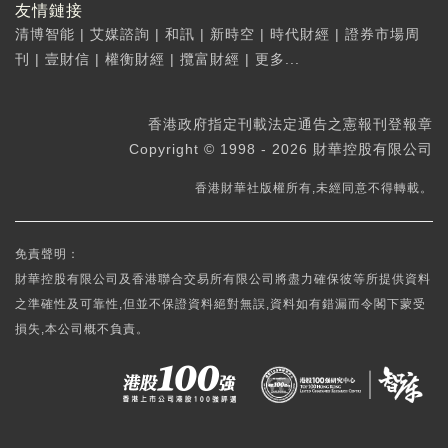
友情鏈接
清博智能
|
艾媒諮詢
|
和訊
|
新時空
|
時代財經
|
證券市場周
刊
|
壹財信
|
權衡財經
|
攬富財經
|
更多...
香港政府指定刊載法定通告之憲報刊登報章
Copyright © 1998 - 2026 財華控股有限公司
香港財華社版權所有,未經同意不得轉載。
免責聲明：
財華控股有限公司及香港聯合交易所有限公司將盡力確保彼等所提供資料
之準確性及可靠性,但並不保證資料絕對無誤,資料如有錯漏而令閣下蒙受
損失,本公司概不負責。