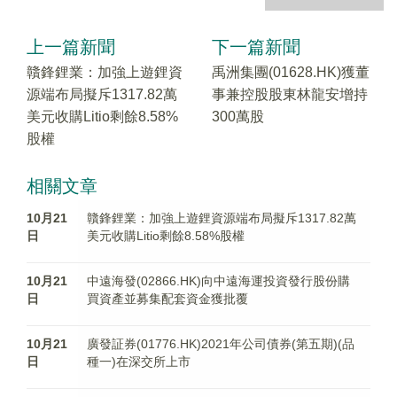
上一篇新聞
下一篇新聞
贛鋒鋰業：加強上遊鋰資
禹洲集團(01628.HK)獲董
源端布局擬斥1317.82萬
事兼控股股東林龍安增持
美元收購Litio剩餘8.58%
300萬股
股權
相關文章
10月21
贛鋒鋰業：加強上遊鋰資源端布局擬斥1317.82萬
日
美元收購Litio剩餘8.58%股權
10月21
中遠海發(02866.HK)向中遠海運投資發行股份購
日
買資產並募集配套資金獲批覆
10月21
廣發証券(01776.HK)2021年公司債券(第五期)(品
日
種一)在深交所上市