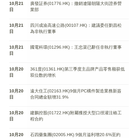
10月21
廣發証券(01776.HK)：撤銷遼陽朝陽大街證券營
日
業部
10月21
四川成渝高速公路(00107.HK)：建議委任劉昌松
日
為非執行董事
10月21
國電科環(01296.HK)：王忠渠已辭任非執行董事
日
10月20
361度(01361.HK)第三季度主品牌产品零售额获低
日
双位数的增长
10月20
遠大住工(02163.HK)9個月PC構件製造業務新簽
日
合同總金額增31.9%
10月20
建鵬控股(01722.HK)附屬獲授大型口徑灌注樁工
日
程合約
10月20
石四藥集團(02005.HK):9個月溢利增20.6%至約