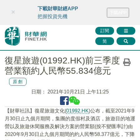
財華智庫網
FINTV
FINMETA
財華證券
媒體矩陣
下載財華財經APP
×
下載APP
智庫沙龍
聯絡我們
把握投資先機
訂閱
简
復星旅遊(01992.HK)前三季度
營業額約人民幣55.834億元
原創
日期：
2021年10月21日 上午11:25
【財華社訊】復星旅遊文化(
01992.HK
)公布，截至2021年9
月30日止九個月期間，集團的度假村及酒店，旅遊目的地運
營以及旅遊休閑服務及解決方案的營業額(按不變匯率計)由
2020年9月30日止九個月期間的約人民幣58.377億元，下降