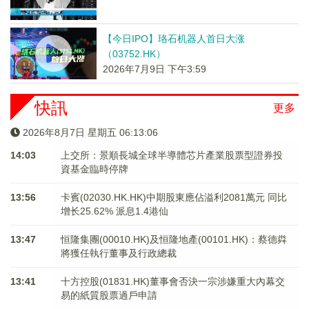
【今日IPO】珞石机器人首日大涨
（03752.HK）
2026年7月9日 下午3:59
快訊
更多
2026年8月7日 星期五 06:13:06
14:03
上交所：景順長城全球半導體芯片產業股票型證券投
資基金臨時停牌
13:56
卡賓(02030.HK.HK)中期股東應佔溢利2081萬元 同比
增长25.62% 派息1.4港仙
13:47
恒隆集團(00010.HK)及恒隆地產(00101.HK)：蔡德粦
將獲任執行董事及行政總裁
13:41
十方控股(01831.HK)董事會否決一宗涉嫌重大內幕交
易的紙質股票過戶申請