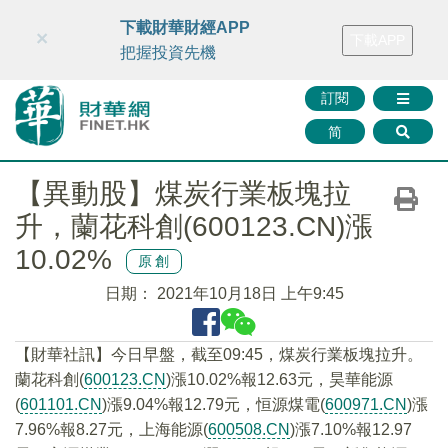
財華智庫網
FINTV
FINMETA
財華證券
媒體矩陣
下載財華財經APP
×
下載APP
智庫沙龍
聯絡我們
把握投資先機
訂閱
简
【異動股】煤炭行業板塊拉
升，蘭花科創(600123.CN)漲
10.02%
原創
日期：
2021年10月18日 上午9:45
【財華社訊】今日早盤，截至09:45，煤炭行業板塊拉升。
蘭花科創(
600123.CN
)漲10.02%報12.63元，昊華能源
(
601101.CN
)漲9.04%報12.79元，恒源煤電(
600971.CN
)漲
7.96%報8.27元，上海能源(
600508.CN
)漲7.10%報12.97