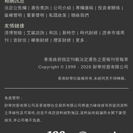
相關訊息
法定公告欄
|
廣告查詢
|
公司介紹
|
專欄邀稿
|
投資者關係
|
版權聲明
|
重要聲明
|
私隱政策
|
聯絡我們
友情鏈接
清博智能
|
艾媒諮詢
|
和訊
|
新時空
|
時代財經
|
證券市場周
刊
|
壹財信
|
權衡財經
|
攬富財經
|
更多...
香港政府指定刊載法定通告之憲報刊登報章
Copyright © 1998 - 2026 財華控股有限公司
香港財華社版權所有,未經同意不得轉載。
免責聲明：
財華控股有限公司及香港聯合交易所有限公司將盡力確保彼等所提供資料
之準確性及可靠性,但並不保證資料絕對無誤,資料如有錯漏而令閣下蒙受
損失,本公司概不負責。