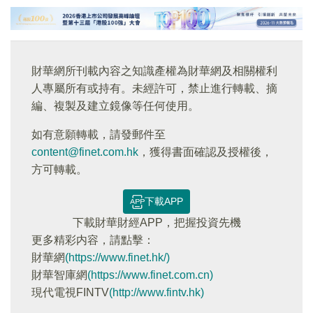
財華網所刊載內容之知識產權為財華網及相關權利
人專屬所有或持有。未經許可，禁止進行轉載、摘
編、複製及建立鏡像等任何使用。
如有意願轉載，請發郵件至
content@finet.com.hk
，獲得書面確認及授權後，
方可轉載。
下載APP
下載財華財經APP，把握投資先機
更多精彩内容，請點擊：
財華網
(https://www.finet.hk/)
財華智庫網
(https://www.finet.com.cn)
現代電視FINTV
(http://www.fintv.hk)