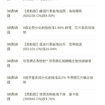
10月18
【異動股】釀酒行業板塊低開，海南椰島
日
(600238.CN)跌8.08%
10月15
A股走勢分化創指收漲1.88% 鋰電、芯片股表現強
日
勢
10月15
【異動股】煤炭行業板塊拉升，昊華能源
日
(601101.CN)漲10.04%
10月15
培育鑽石香餑餑? 培育鑽石相關概念股持續爆發
日
10月15
A股早盤表現分化創指漲近2% 半導體芯片概念強
日
勢
10月15
【異動股】珠寶首飾板塊下挫，曼卡龍
日
(300945.CN)跌9.76%