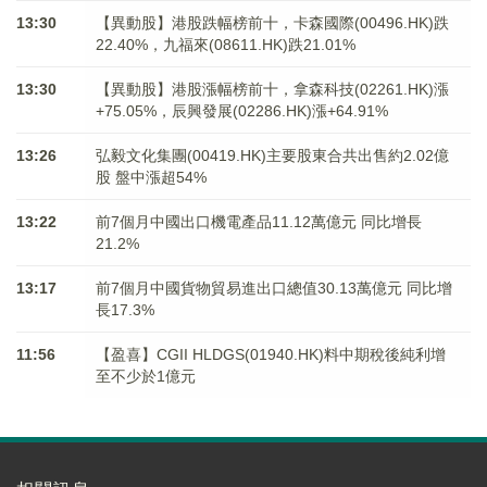
13:30
【異動股】港股跌幅榜前十，卡森國際(00496.HK)跌
22.40%，九福來(08611.HK)跌21.01%
13:30
【異動股】港股漲幅榜前十，拿森科技(02261.HK)漲
+75.05%，辰興發展(02286.HK)漲+64.91%
13:26
弘毅文化集團(00419.HK)主要股東合共出售約2.02億
股 盤中漲超54%
13:22
前7個月中國出口機電產品11.12萬億元 同比增長
21.2%
13:17
前7個月中國貨物貿易進出口總值30.13萬億元 同比增
長17.3%
11:56
【盈喜】CGII HLDGS(01940.HK)料中期稅後純利增
至不少於1億元