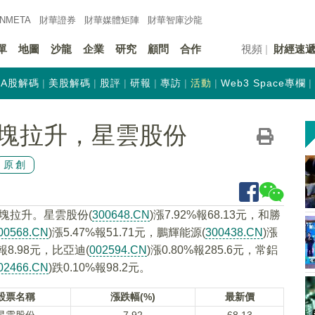
INMETA
財華證券
財華
媒體矩陣
財華
智庫沙龍
單
地圖
沙龍
企業
研究
顧問
合作
視頻
財經速
A股解碼
美股解碼
股評
研報
專訪
活動
Web3 Space專欄
塊拉升，星雲股份
原創
板塊拉升。星雲股份(
300648.CN
)漲7.92%報68.13元，和勝
00568.CN
)漲5.47%報51.71元，鵬輝能源(
300438.CN
)漲
%報8.98元，比亞迪(
002594.CN
)漲0.80%報285.6元，常鋁
02466.CN
)跌0.10%報98.2元。
股票名稱
漲跌幅(%)
最新價
星雲股份
7.92
68.13