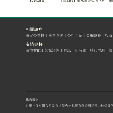
10月15日
【異動股】抽水蓄能板塊下挫，豫能控股(
相關訊息
法定公告欄
|
廣告查詢
|
公司介紹
|
專欄邀稿
|
投資
友情鏈接
清博智能
|
艾媒諮詢
|
和訊
|
新時空
|
時代財經
|
證
免責聲明：
財華控股有限公司及香港聯合交易所有限公司將盡力確保彼等