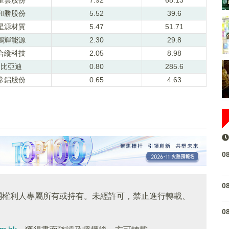
和勝股份
5.52
39.6
星源材質
5.47
51.71
鵬輝能源
2.30
29.8
合縱科技
2.05
8.98
比亞迪
0.80
285.6
常鋁股份
0.65
4.63
0
0
關權利人專屬所有或持有。未經許可，禁止進行轉載、
0