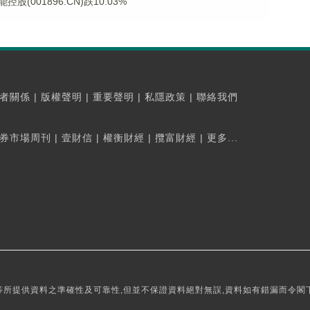
001896.CN)跌10.03%
者關係
|
版權聲明
|
重要聲明
|
私隱政策
|
聯絡我們
券市場周刊
|
壹財信
|
權衡財經
|
攬富財經
|
更多...
所提供資料之準確性及可靠性,但並不保證資料絕對無誤,資料如有錯漏而令閣