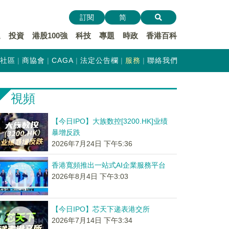
訂閱
简
遞
投資
港股100強
科技
專題
時政
香港百科
社區
商協會
CAGA
法定公告欄
服務
聯絡我們
視頻
【今日IPO】大族数控[3200.HK]业绩
暴增反跌
2026年7月24日 下午5:36
香港寬頻推出一站式AI企業服務平台
2026年8月4日 下午3:03
【今日IPO】芯天下递表港交所
2026年7月14日 下午3:34