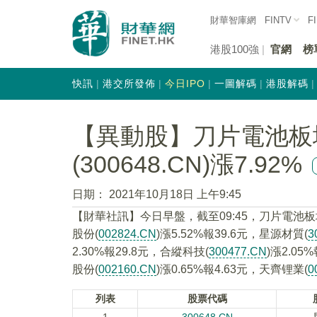
財華智庫網
FINTV
F
港股100強
官網
榜
快訊
港交所發佈
今日IPO
一圖解碼
港股解碼
【異動股】刀片電池板
(300648.CN)漲7.92%
日期：
2021年10月18日 上午9:45
【財華社訊】今日早盤，截至09:45，刀片電池
股份(
002824.CN
)漲5.52%報39.6元，星源材質(
3
2.30%報29.8元，合縱科技(
300477.CN
)漲2.05
股份(
002160.CN
)漲0.65%報4.63元，天齊锂業(
0
列表
股票代碼
1
300648.CN