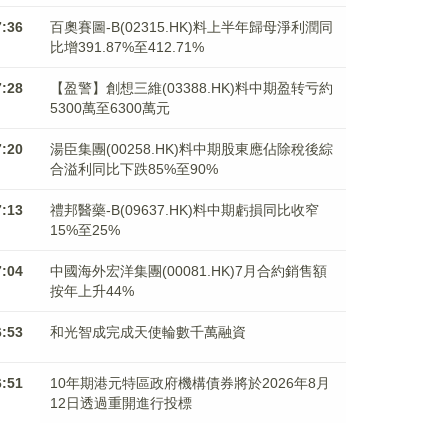
7:36
百奧賽圖-B(02315.HK)料上半年歸母淨利潤同
比增391.87%至412.71%
7:28
【盈警】創想三維(03388.HK)料中期盈转亏約
5300萬至6300萬元
7:20
湯臣集團(00258.HK)料中期股東應佔除稅後綜
合溢利同比下跌85%至90%
7:13
禮邦醫藥-B(09637.HK)料中期虧損同比收窄
15%至25%
7:04
中國海外宏洋集團(00081.HK)7月合約銷售額
按年上升44%
6:53
和光智成完成天使輪數千萬融資
6:51
10年期港元特區政府機構債券將於2026年8月
12日透過重開進行投標