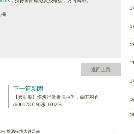
om.hk
，獲得書面確認及授權後，方可轉載。
1
先機
1
1
1
返回上頁
1
下一篇新聞
塊
【異動股】煤炭行業板塊拉升，蘭花科創
1
(600123.CN)漲10.02%
1
3% 釀酒板塊大跌居前