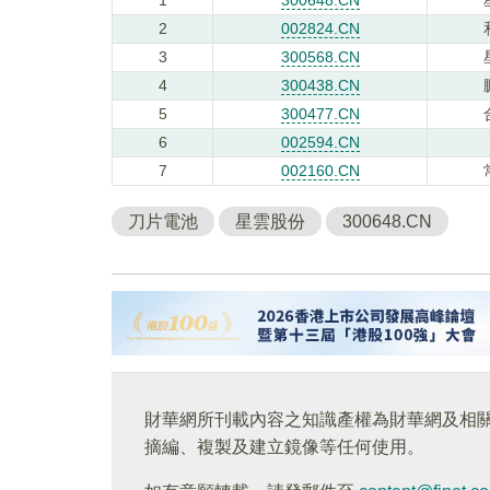
2
002824.CN
3
300568.CN
4
300438.CN
5
300477.CN
6
002594.CN
7
002160.CN
刀片電池
星雲股份
300648.CN
財華網所刊載內容之知識產權為財華網及相
摘編、複製及建立鏡像等任何使用。