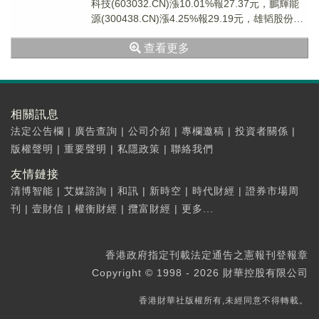
科技(603032.CN)漲10.01%報27.37元，鵬輝能
源(300438.CN)漲4.25%報29.19元，雄韬股份
(002...
查看更多
相關訊息
法定公告欄
|
廣告查詢
|
公司介紹
|
專欄邀稿
|
投資者關係
|
版權聲明
|
重要聲明
|
私隱政策
|
聯絡我們
友情鏈接
清博智能
|
艾媒諮詢
|
和訊
|
新時空
|
時代財經
|
證券市場周
刊
|
壹財信
|
權衡財經
|
攬富財經
|
更多...
香港政府指定刊載法定通告之憲報刊登報章
Copyright © 1998 - 2026 財華控股有限公司
香港財華社版權所有,未經同意不得轉載。