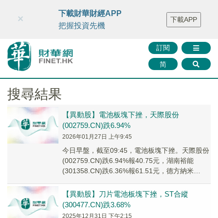
財華智庫網
FINTV
FINMETA
財華證券
媒體矩陣
下載財華財經APP
×
下載APP
智庫沙龍
聯絡我們
把握投資先機
訂閱
简
搜尋結果
【異動股】電池板塊下挫，天際股份
(002759.CN)跌6.94%
2026年01月27日 上午9:45
今日早盤，截至09:45，電池板塊下挫。天際股份
(002759.CN)跌6.94%報40.75元，湖南裕能
(301358.CN)跌6.36%報61.51元，德方納米
(300769...
【異動股】刀片電池板塊下挫，ST合縱
(300477.CN)跌3.68%
2025年12月31日 下午2:15