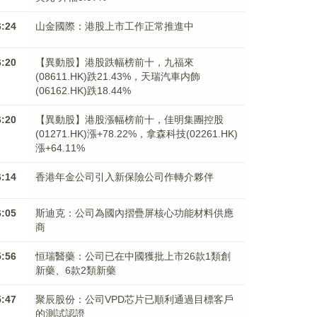
6:24
山金國際：港股上市工作正常推進中
6:20
【異動股】港股跌幅榜前十，九福來
(08611.HK)跌21.43%，天瑞汽車内飾
(06162.HK)跌18.44%
6:20
【異動股】港股漲幅榜前十，佳明集團控股
(01271.HK)漲+78.22%，拿森科技(02261.HK)
漲+64.11%
6:14
香港年金公司引入新保險公司作轉介夥伴
6:05
斯迪克：公司為國內摺疊屏核心功能材料供應
商
5:56
恒瑞醫藥：公司已在中國獲批上市26款1類創
新藥、6款2類新藥
5:47
聚辰股份：公司VPD芯片已順利通過目標客戶
的測試認證