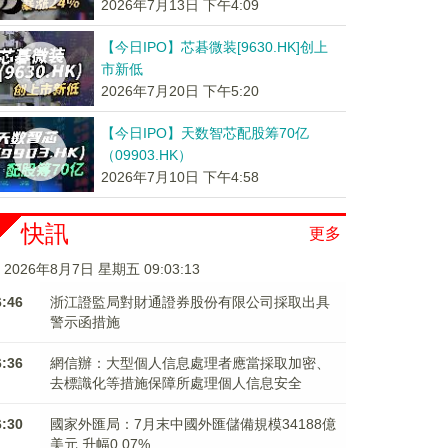
2026年7月13日 下午4:09
【今日IPO】芯碁微装[9630.HK]创上
市新低
2026年7月20日 下午5:20
【今日IPO】天数智芯配股筹70亿
（09903.HK）
2026年7月10日 下午4:58
快訊
更多
2026年8月7日 星期五 09:03:13
6:46
浙江證監局對財通證券股份有限公司採取出具
警示函措施
6:36
網信辦：大型個人信息處理者應當採取加密、
去標識化等措施保障所處理個人信息安全
6:30
國家外匯局：7月末中國外匯儲備規模34188億
美元 升幅0.07%