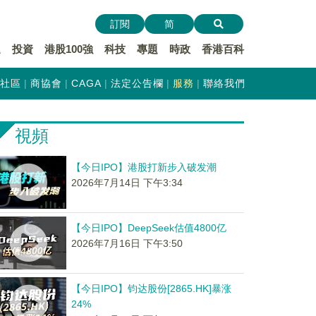
訂閱
简
遞
投資
港股100強
科技
專題
時政
香港百科
社區
商協會
CAGA
法定公告欄
服務
聯絡我們
視頻
【今日IPO】港股打新步入破发潮
2026年7月14日 下午3:34
【今日IPO】DeepSeek估值4800亿
2026年7月16日 下午3:50
【今日IPO】钧达股份[2865.HK]暴涨
24%