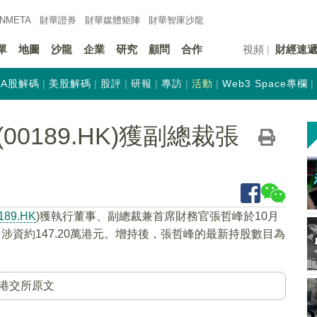
INMETA
財華證券
財華
媒體矩陣
財華
智庫沙龍
單
地圖
沙龍
企業
研究
顧問
合作
視頻
財經速
A股解碼
美股解碼
股評
研報
專訪
活動
Web3 Space專欄
0189.HK)獲副總裁張
189.HK
)獲執行董事、副總裁兼首席財務官張哲峰於10月
股，涉資約147.20萬港元。增持後，張哲峰的最新持股數目為
）
港交所原文