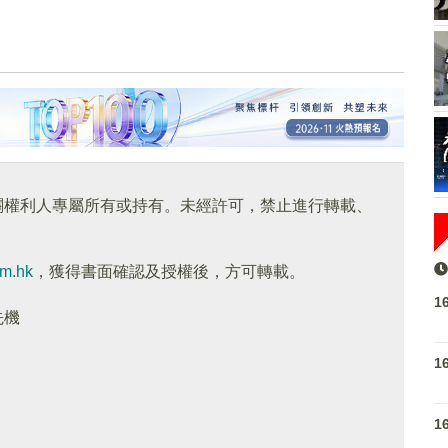
關權利人專屬所有或持有。未經許可，禁止進行轉載、
om.hk
，獲得書面確認及授權後，方可轉載。
1
先機
1
1