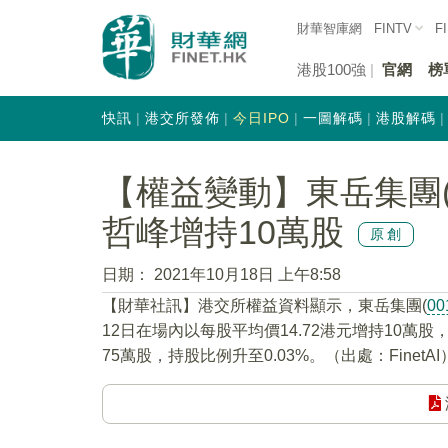
財華智庫網
FINTV
F
港股100強
官網
榜
快訊
港交所發佈
今日IPO
一圖解碼
港股解碼
【權益變動】東岳集團(0
哲峰增持10萬股
原創
日期：
2021年10月18日 上午8:58
【財華社訊】港交所權益資料顯示，東岳集團(
00
12日在場內以每股平均價14.72港元增持10萬
75萬股，持股比例升至0.03%。（出處：FinetAI