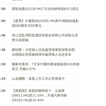
7:08
寶龍地產(01238.HK)7月合約銷售額約5.5億元
7:00
【盈警】中慶股份(01855.HK)料中期除稅後虧
損500萬至2000萬元
6:46
浙江證監局對財通證券股份有限公司採取出具
警示函措施
6:36
網信辦：大型個人信息處理者應當採取加密、
去標識化等措施保障所處理個人信息安全
6:30
國家外匯局：7月末中國外匯儲備規模34188億
美元 升幅0.07%
6:24
山金國際：港股上市工作正常推進中
6:20
【異動股】港股跌幅榜前十，九福來
(08611.HK)跌21.43%，天瑞汽車内飾
(06162.HK)跌18.44%