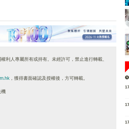
關權利人專屬所有或持有。未經許可，禁止進行轉載、
om.hk
，獲得書面確認及授權後，方可轉載。
1
先機
1
1