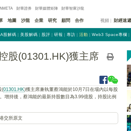
INMETA
財華證券
財華
媒體矩陣
財華
智庫沙龍
單
地圖
沙龍
企業
研究
顧問
合作
視頻
財經速
A股解碼
美股解碼
股評
研報
專訪
活動
Web3 Space專欄
(01301.HK)獲主席
(
01301.HK
)獲主席兼執董蔡鴻能於10月7日在場內以每股
港元。增持後，蔡鴻能的最新持股數目為3.99億股，持股比例
港交所原文