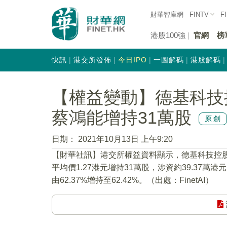
財華智庫網
FINTV
F
港股100強
官網
榜
快訊
港交所發佈
今日IPO
一圖解碼
港股解碼
【權益變動】德基科技控股
蔡鴻能增持31萬股
原創
日期：
2021年10月13日 上午9:20
【財華社訊】港交所權益資料顯示，德基科技控股
平均價1.27港元增持31萬股，涉資約39.37萬
由62.37%增持至62.42%。（出處：FinetAI）