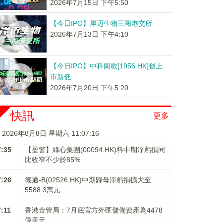
2026年7月15日 下午5:50
【今日IPO】岸迈生物三闯港交所
2026年7月13日 下午4:10
【今日IPO】中科闻歌[1956.HK]创上
市新低
2026年7月20日 下午5:20
快訊
更多
2026年8月8日 星期六 11:07:16
7:35
【盈警】綠心集團(00094.HK)料中期淨虧損同
比收窄不少於85%
7:26
德適-B(02526.HK)中期歸母淨虧損擴大至
5588.3萬元
7:11
香港金管局：7月底官方外匯儲備資產為4478
億美元