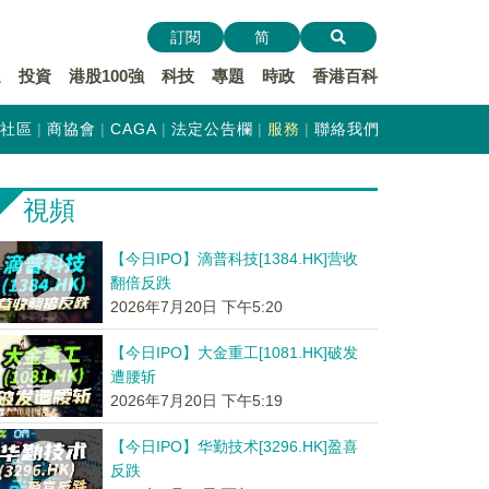
訂閱
简
遞
投資
港股100強
科技
專題
時政
香港百科
社區
商協會
CAGA
法定公告欄
服務
聯絡我們
視頻
【今日IPO】滴普科技[1384.HK]营收
翻倍反跌
2026年7月20日 下午5:20
【今日IPO】大金重工[1081.HK]破发
遭腰斩
2026年7月20日 下午5:19
【今日IPO】华勤技术[3296.HK]盈喜
反跌