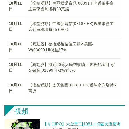
10月11
【權益變動】美亞娛樂資訊(00391.HK)獲董事會
日
主席李國興增持30萬股
10月11
【權益變動】中國新電信(08167.HK)獲董事會主
日
席列海權增持25.6萬股
10月11
【異動股】整改過後估值回歸? 美團-
日
W(03690.HK)漲超7%
10月11
【異動股】擬近50億人民幣收購世界級鋰項目 紫
日
金礦業(02899.HK)漲近8%
10月11
【權益變動】太興集團(06811.HK)獲陳永安增持5
日
萬股
視頻
【今日IPO】大金重工[1081.HK]破发遭腰斩