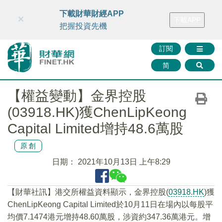
財華智庫網
FINTV
FINMETA
財華證券
媒體矩陣
下載財華財經APP
×
下載APP
智庫沙龍
聯絡我們
把握投資先機
訂閱
简
【權益變動】金界控股
(03918.HK)獲ChenLipKeong
Capital Limited增持48.6萬股
原創
日期：
2021年10月13日 上午8:29
【財華社訊】港交所權益資料顯示，金界控股(
03918.HK
)獲
ChenLipKeong Capital Limited於10月11日在場內以每股平
均價7.1474港元增持48.60萬股，涉資約347.36萬港元。增