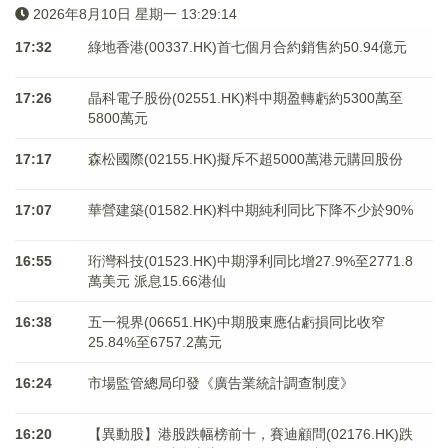
2026年8月10日 星期一 13:29:14
17:32
綠地香港(00337.HK)首七個月合約銷售約50.94億元
17:26
晶科電子股份(02551.HK)料中期盈轉虧約5300萬至
5800萬元
17:17
森松國際(02155.HK)擬斥不超5000萬港元購回股份
17:07
華營建築(01582.HK)料中期純利同比下降不少於90%
16:55
珩灣科技(01523.HK)中期淨利同比增27.9%至2771.8
萬美元 派息15.66港仙
16:38
五一視界(06651.HK)中期股東應佔虧損同比收窄
25.84%至6757.2萬元
16:24
市場監管總局印發《廣告業統計調查制度》
16:20
【異動股】港股跌幅榜前十，賽迪顧問(02176.HK)跌