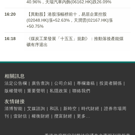
40.96%，天瑞汽車内飾(06162.HK)跌26.09%
16:20
【異動股】港股漲幅榜前十，易居企業控股
(02048.HK)漲+52.63%，天潤雲(02167.HK)漲
+50.75%
16:18
《煤炭工業發展「十五五」規劃》：推動落後產能煤
礦有序退出
相關訊息
法定公告欄
|
廣告查詢
|
公司介紹
|
專欄邀稿
|
投資者關係
|
版權聲明
|
重要聲明
|
私隱政策
|
聯絡我們
友情鏈接
清博智能
|
艾媒諮詢
|
和訊
|
新時空
|
時代財經
|
證券市場周
刊
|
壹財信
|
權衡財經
|
攬富財經
|
更多...