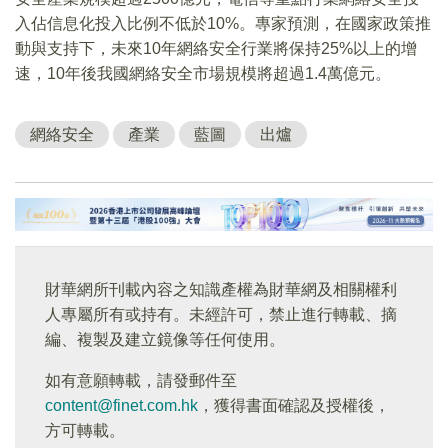
入佔信息化投入比例不低於10%。專家預測，在國家政策推
動與支持下，未來10年網絡安全行業將保持25%以上的增
速，10年後我國網絡安全市場規模將超過1.4萬億元。
網絡安全
產業
藍圖
出爐
財華網所刊載內容之知識產權為財華網及相關權利
人專屬所有或持有。未經許可，禁止進行轉載、摘
編、複製及建立鏡像等任何使用。
如有意願轉載，請發郵件至
content@finet.com.hk
，獲得書面確認及授權後，
方可轉載。