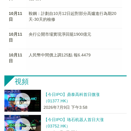
10月11
鞍鋼：計劃自10月12日起對部分高爐進行為期20
日
天-30天的檢修
10月11
央行公開市場實現淨回籠1900億元
日
10月11
人民幣中間價上調125點 報6.4479
日
視頻
【今日IPO】鼎泰高科首日微涨
（01377.HK）
2026年7月9日 下午3:58
【今日IPO】珞石机器人首日大涨
（03752.HK）