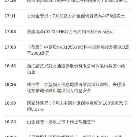
17:26
德適-B(02526.HK)中期歸母淨虧損擴大至5588.3萬元
17:11
香港金管局：7月底官方外匯儲備資產為4478億美元
17:08
寶龍地產(01238.HK)7月合約銷售額約5.5億元
17:00
【盈警】中慶股份(01855.HK)料中期除稅後虧損500萬
至2000萬元
16:46
浙江證監局對財通證券股份有限公司採取出具警示函
措施
16:36
網信辦：大型個人信息處理者應當採取加密、去標識
化等措施保障所處理個人信息安全
16:30
國家外匯局：7月末中國外匯儲備規模34188億美元 升
幅0.07%
16:24
山金國際：港股上市工作正常推進中