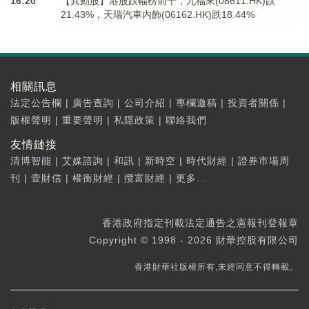
16:20
【異動股】港股跌幅榜前十，九福來(08611.HK)跌
21.43%，天瑞汽車内飾(06162.HK)跌18.44%
相關訊息
法定公告欄
|
廣告查詢
|
公司介紹
|
專欄邀稿
|
投資者關係
|
版權聲明
|
重要聲明
|
私隱政策
|
聯絡我們
友情鏈接
清博智能
|
艾媒諮詢
|
和訊
|
新時空
|
時代財經
|
證券市場周
刊
|
壹財信
|
權衡財經
|
攬富財經
|
更多...
香港政府指定刊載法定通告之憲報刊登報章
Copyright © 1998 - 2026 財華控股有限公司
香港財華社版權所有,未經同意不得轉載。