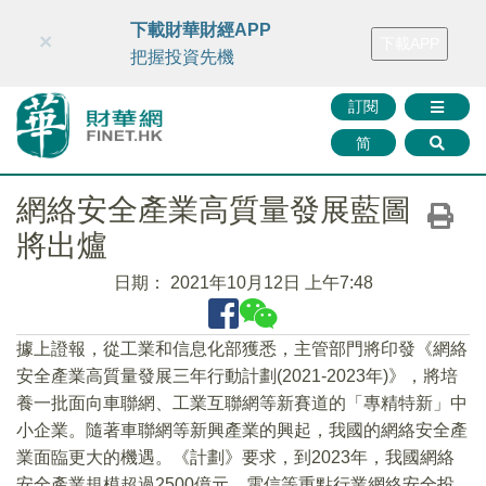
財華智庫網
FINTV
FINMETA
財華證券
媒體矩陣
下載財華財經APP
×
下載APP
智庫沙龍
聯絡我們
把握投資先機
訂閱
简
網絡安全產業高質量發展藍圖
將出爐
日期：
2021年10月12日 上午7:48
據上證報，從工業和信息化部獲悉，主管部門將印發《網絡
安全產業高質量發展三年行動計劃(2021-2023年)》，將培
養一批面向車聯網、工業互聯網等新賽道的「專精特新」中
小企業。隨著車聯網等新興產業的興起，我國的網絡安全產
業面臨更大的機遇。《計劃》要求，到2023年，我國網絡
安全產業規模超過2500億元，電信等重點行業網絡安全投