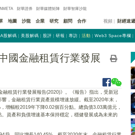
INMETA
財華證券
財華
媒體矩陣
財華
智庫沙龍
單
地圖
沙龍
企業
研究
顧問
合作
視頻
財經速
A股解碼
美股解碼
股評
研報
專訪
活動
Web3 Space專欄
中國金融租賃行業發展
金融租賃行業發展報告(2020)》。《報告》指出，受新冠
響，金融租賃行業資產規模增速放緩。截至2020年末，
，增幅較2019年下降0.02個百分點。總負債3.03萬億元，
個百分點。資產和負債增速基本保持穩定，穩健發展成為未來的
94戶，同比增長140.45%。截至2020年末，金融租賃行業