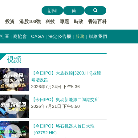
訂閱
简
遞
投資
港股100強
科技
專題
時政
香港百科
社區
商協會
CAGA
法定公告欄
服務
聯絡我們
視頻
【今日IPO】大族数控[3200.HK]业绩
暴增反跌
2026年7月24日 下午5:36
【今日IPO】奥动新能源二闯港交所
2026年7月21日 下午5:50
【今日IPO】珞石机器人首日大涨
（03752.HK）