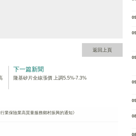
0
0
返回上頁
0
下一篇新聞
高
隆基矽片全線漲價 上調5.5%-7.3%
0
0
年銀行業保險業高質量服務鄉村振興的通知》
0
0