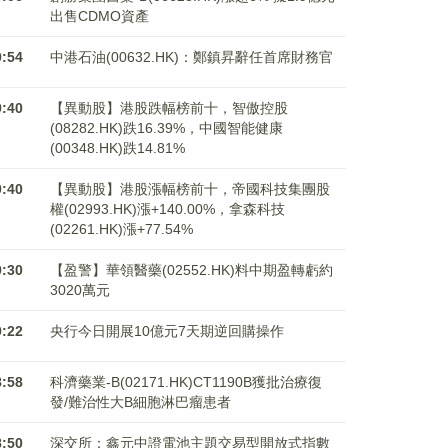
出售CDMO資產
9:54
中港石油(00632.HK)：鄭鎮昇辭任首席財務官
9:40
【異動股】港股跌幅榜前十，智傲控股
(08282.HK)跌16.39%，中國智能健康
(00348.HK)跌14.81%
9:40
【異動股】港股漲幅榜前十，帝國科技集團股
權(02993.HK)漲+140.00%，拿森科技
(02261.HK)漲+77.54%
9:30
【盈警】華領醫藥(02552.HK)料中期盈轉虧約
3020萬元
9:22
央行今日開展10億元7天期逆回購操作
8:58
科濟藥業-B(02171.HK)CT1190B獲批治療復
發/難治性大B細胞淋巴瘤患者
8:50
深交所：鑫元中證電池主題交易型開放式指數