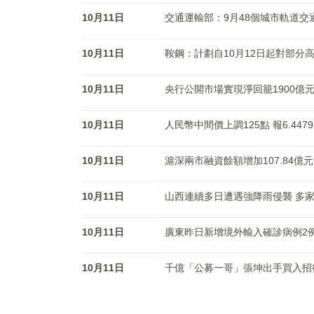
10月11日
交通運輸部：9月48個城市軌道交
10月11日
鞍鋼：計劃自10月12日起對部分高
10月11日
央行公開市場實現淨回籠1900億
10月11日
人民幣中間價上調125點 報6.4479
10月11日
滬深兩市融資餘額增加107.84億元
10月11日
山西連續多日遭遇強降雨侵襲 多
10月11日
廣東昨日新增境外輸入確診病例2
10月11日
千億「公募一哥」張坤出手買入招