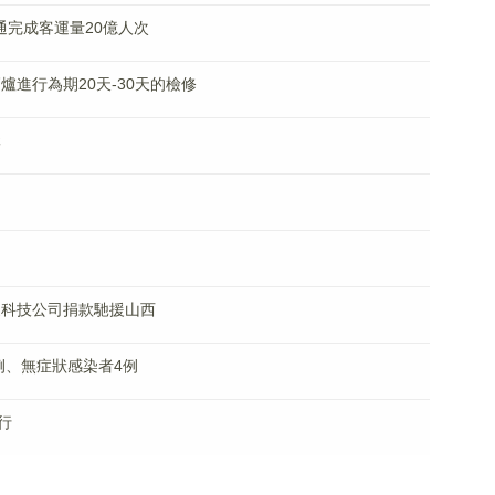
通完成客運量20億人次
爐進行為期20天-30天的檢修
元
家科技公司捐款馳援山西
例、無症狀感染者4例
行