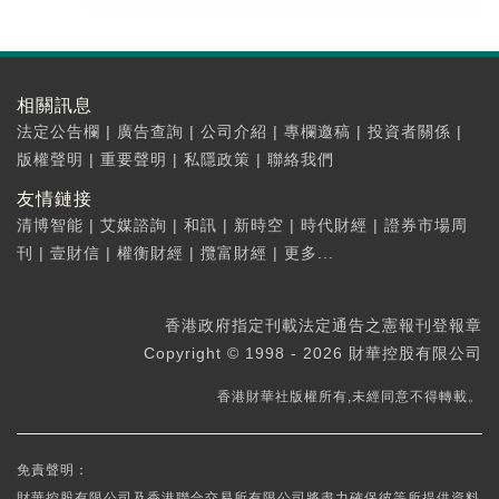
相關訊息
法定公告欄
|
廣告查詢
|
公司介紹
|
專欄邀稿
|
投資者關係
|
版權聲明
|
重要聲明
|
私隱政策
|
聯絡我們
友情鏈接
清博智能
|
艾媒諮詢
|
和訊
|
新時空
|
時代財經
|
證券市場周
刊
|
壹財信
|
權衡財經
|
攬富財經
|
更多...
香港政府指定刊載法定通告之憲報刊登報章
Copyright © 1998 - 2026 財華控股有限公司
香港財華社版權所有,未經同意不得轉載。
免責聲明：
財華控股有限公司及香港聯合交易所有限公司將盡力確保彼等所提供資料