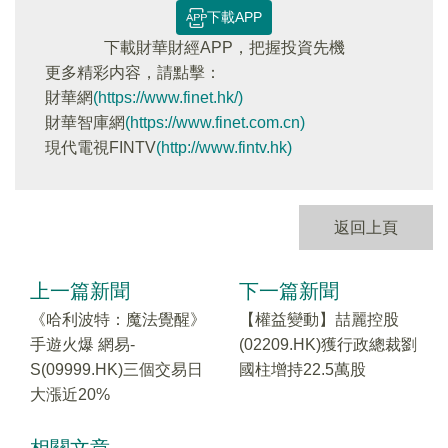
下載APP
下載財華財經APP，把握投資先機
更多精彩内容，請點擊：
財華網
(https://www.finet.hk/)
財華智庫網
(https://www.finet.com.cn)
現代電視FINTV
(http://www.fintv.hk)
返回上頁
上一篇新聞
下一篇新聞
《哈利波特：魔法覺醒》
【權益變動】喆麗控股
手遊火爆 網易-
(02209.HK)獲行政總裁劉
S(09999.HK)三個交易日
國柱增持22.5萬股
大漲近20%