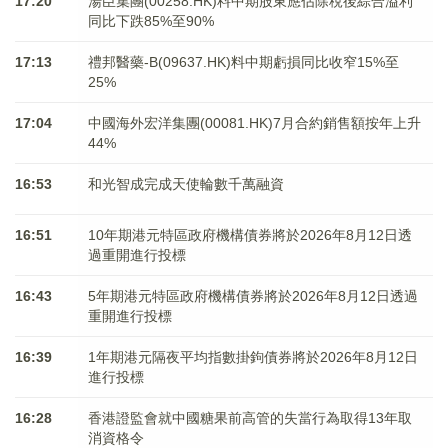
17:20
湯臣集團(00258.HK)料中期股東應佔除稅後綜合溢利
同比下跌85%至90%
17:13
禮邦醫藥-B(09637.HK)料中期虧損同比收窄15%至
25%
17:04
中國海外宏洋集團(00081.HK)7月合約銷售額按年上升
44%
16:53
和光智成完成天使輪數千萬融資
16:51
10年期港元特區政府機構債券將於2026年8月12日透
過重開進行投標
16:43
5年期港元特區政府機構債券將於2026年8月12日透過
重開進行投標
16:39
1年期港元隔夜平均指數掛鉤債券將於2026年8月12日
進行投標
16:28
香港證監會就中國糖果前高管的失當行為取得13年取
消資格令