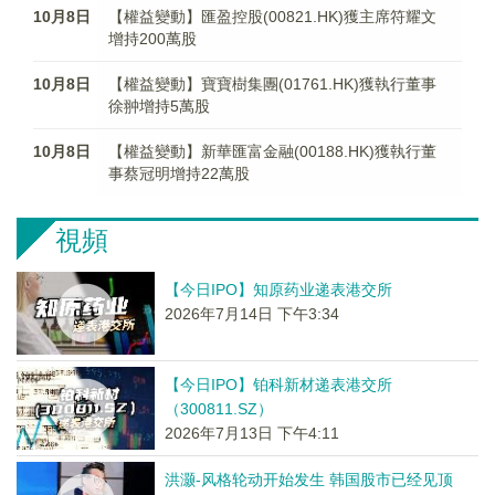
10月8日
【權益變動】匯盈控股(00821.HK)獲主席符耀文
增持200萬股
10月8日
【權益變動】寶寶樹集團(01761.HK)獲執行董事
徐翀增持5萬股
10月8日
【權益變動】新華匯富金融(00188.HK)獲執行董
事蔡冠明增持22萬股
視頻
【今日IPO】知原药业递表港交所
2026年7月14日 下午3:34
【今日IPO】铂科新材递表港交所
（300811.SZ）
2026年7月13日 下午4:11
洪灏-风格轮动开始发生 韩国股市已经见顶