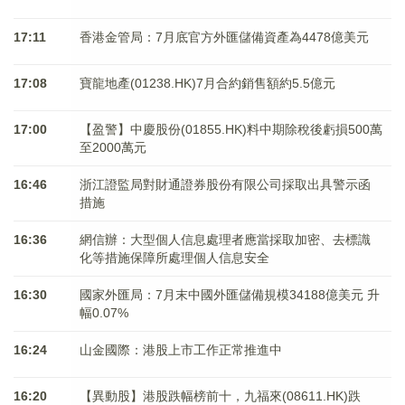
17:11
香港金管局：7月底官方外匯儲備資產為4478億美元
17:08
寶龍地產(01238.HK)7月合約銷售額約5.5億元
17:00
【盈警】中慶股份(01855.HK)料中期除稅後虧損500萬
至2000萬元
16:46
浙江證監局對財通證券股份有限公司採取出具警示函
措施
16:36
網信辦：大型個人信息處理者應當採取加密、去標識
化等措施保障所處理個人信息安全
16:30
國家外匯局：7月末中國外匯儲備規模34188億美元 升
幅0.07%
16:24
山金國際：港股上市工作正常推進中
16:20
【異動股】港股跌幅榜前十，九福來(08611.HK)跌