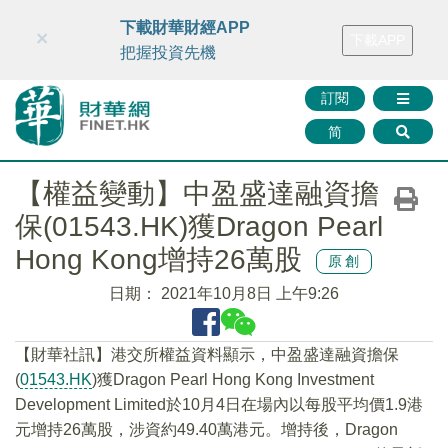
財華智庫網
FINTV
FINMETA
財華證券
媒體矩陣
下載財華財經APP
×
下載APP
智庫沙龍
聯絡我們
把握投資先機
訂閱
简
【權益變動】中盈盛達融資擔
保(01543.HK)獲Dragon Pearl
Hong Kong增持26萬股
原創
日期：
2021年10月8日 上午9:26
【財華社訊】港交所權益資料顯示，中盈盛達融資擔保
(
01543.HK
)獲Dragon Pearl Hong Kong Investment
Development Limited於10月4日在場內以每股平均價1.9港
元增持26萬股，涉資約49.40萬港元。增持後，Dragon