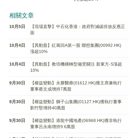
相關文章
10月5日
【現場直擊】中石化香港：政府對減碳排放反應正
面
10月4日
【異動股】紅籌回A第一股 聯想集團(00992.HK)
漲超10%
10月4日
【異動股】教培機構轉型備受關注 新東方-S漲超
10%
9月30日
【權益變動】永勝醫療(01612.HK)獲主席兼執行
董事蔡文成增持7萬股
9月30日
【權益變動】獅子山集團(01127.HK)獲執行董事
劉竹堅增持40萬股
9月30日
【權益變動】港龍中國地產(06968.HK)獲非執行
董事呂永南增持9.6萬股