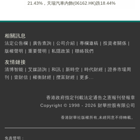
21.43%，天瑞汽車内飾(06162.HK)跌18.44%
相關訊息
法定公告欄
|
廣告查詢
|
公司介紹
|
專欄邀稿
|
投資者關係
|
版權聲明
|
重要聲明
|
私隱政策
|
聯絡我們
友情鏈接
清博智能
|
艾媒諮詢
|
和訊
|
新時空
|
時代財經
|
證券市場周
刊
|
壹財信
|
權衡財經
|
攬富財經
|
更多...
香港政府指定刊載法定通告之憲報刊登報章
Copyright © 1998 - 2026 財華控股有限公司
香港財華社版權所有,未經同意不得轉載。
免責聲明：