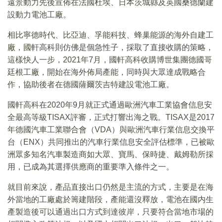
遠景動力先後宣佈在法國杜埃、日本茨城縣及英國桑德蘭建
設動力電池工廠。
相比寧德時代、比亞迪、孚能科技、蜂巢能源的海外自建工
廠，國軒高科則仿佛是個急性子，採取了直接收購的策略，
這樣快人一步，2021年7月，國軒高科收購博世集團德國哥
廷根工廠，開始在海外佈局產能，同時與大眾達成戰略合
作，協助後者在德國薩爾茨吉特建設電池工廠。
國軒高科在2020年9月就正式通過歐洲汽車工業協會信息安
全最高等級TISAX評審，正式打響出海之戰。TISAX是2017
年德國汽車工業聯合會（VDA）與歐洲汽車行業信息交換平
台（ENX）共同推出的汽車行業信息安全評估標準，已被歐
洲眾多知名汽車製造商如大眾、寶馬、保時捷、戴姆勒所採
用，已成為其選擇供應商的重要準入條件之一。
就目前來說，產品直接出口仍然是主流的方式，主要是在海
外當地的工廠處於籌建階段，產能還沒釋放，電池在國内生
產製造後可以通過出口方式到達彼岸，只要符合當地市場的