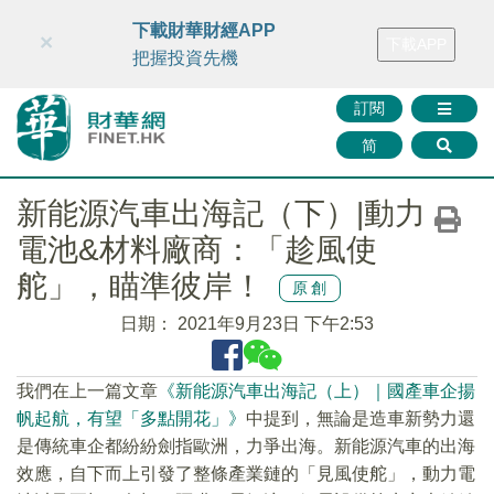
財華智庫網
FINTV
FINMETA
財華證券
媒體矩陣
下載財華財經APP
×
下載APP
智庫沙龍
聯絡我們
把握投資先機
訂閱
简
新能源汽車出海記（下）|動力
電池&材料廠商：「趁風使
舵」，瞄準彼岸！
原創
日期：
2021年9月23日 下午2:53
我們在上一篇文章
《新能源汽車出海記（上）｜國產車企揚
帆起航，有望「多點開花」》
中提到，無論是造車新勢力還
是傳統車企都紛紛劍指歐洲，力爭出海。新能源汽車的出海
效應，自下而上引發了整條產業鏈的「見風使舵」，動力電