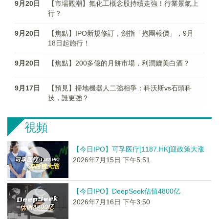
9月20日
【市場觀潮】氟化工概念股持續走強！行業景氣上
行？
9月20日
【焦點】IPO新規修訂，劍指「抱團報價」，9月
18日起施行！
9月20日
【焦點】200多億的月餅市場，利潤媲美白酒？
9月17日
【預見】掃地機器人二強相爭：科沃斯vs石頭科
技，誰更強？
視頻
【今日IPO】可孚医疗[1187.HK]迎政策大涨
2026年7月15日 下午5:51
【今日IPO】DeepSeek估值4800亿
2026年7月16日 下午3:50