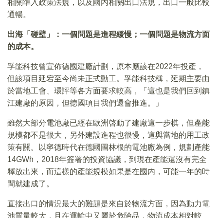
相關準入政策法規，以及國内相關出口法規，出口一般比較
通暢。
出海「碰壁」：一個問題是進程緩慢；一個問題是物流方面
的成本。
孚能科技曾宣佈德國建廠計劃，原本應該在2022年投產，
但該項目延宕至今尚未正式動工。孚能科技稱，延期主要由
於當地工會、環評等各方面要求較高，「這也是我們回到鎮
江建廠的原因，但德國項目我們還會推進。」
雖然大部分電池廠已經在歐洲啓動了建廠這一步棋，但產能
規模都不是很大，另外建設進程也很慢，這與當地的用工政
策有關。以寧德時代在德國圖林根的電池廠為例，規劃產能
14GWh，2018年簽署的投資協議，到現在產能還沒有完全
釋放出來，而這樣的產能規模如果是在國内，可能一年的時
間就建成了。
直接出口的情況最大的難題是來自於物流方面，因為動力電
池質量較大，且在運輸中又屬於危險品，物流成本相對較