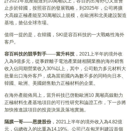
計2021年底產能達到10萬噸以上，容百的出海野心又豈會
止步於韓國，按照容百的發展戰略，到2025年，公司將擴
大高鎳正極產能至30萬噸以上規模，在歐洲和北美建設製造
基地，搶佔全球市場。
值得一提的是，在韓國，SKI是容百科技的一大戰略性海外
客戶。
容百科技的競爭對手
——
當升科技
，2021上半年的境外收
入為9億多元，從事鋰離子電池產業鏈相關業務的海外銷售
收入佔同期營業收入30%以上，其中，公司動力多元材料大
批量出口海外客戶，成為當前國内為數不多的同時向日本、
韓國、歐洲、美國銷售動力正極材料的企業。
在海外產能佈局上，當升科技已啓動歐洲10 萬噸高鎳動力
正極材料生產基地項目的可行性研究和論證工作，下一步將
加快推進該項目的投資決策及落地實施。
隔膜一哥——恩捷股份
，2021上半年的境外收入為4.82億
元，佔總收入的比重為14.19%。公司已在匈牙利建設首個