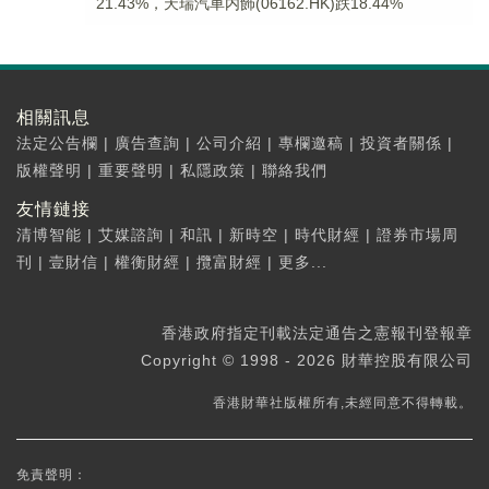
21.43%，天瑞汽車内飾(06162.HK)跌18.44%
相關訊息
法定公告欄
|
廣告查詢
|
公司介紹
|
專欄邀稿
|
投資者關係
|
版權聲明
|
重要聲明
|
私隱政策
|
聯絡我們
友情鏈接
清博智能
|
艾媒諮詢
|
和訊
|
新時空
|
時代財經
|
證券市場周
刊
|
壹財信
|
權衡財經
|
攬富財經
|
更多...
香港政府指定刊載法定通告之憲報刊登報章
Copyright © 1998 - 2026 財華控股有限公司
香港財華社版權所有,未經同意不得轉載。
免責聲明：