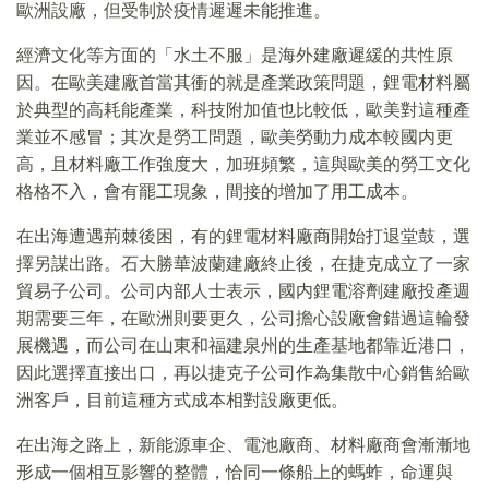
歐洲設廠，但受制於疫情遲遲未能推進。
經濟文化等方面的「水土不服」是海外建廠遲緩的共性原
因。在歐美建廠首當其衝的就是產業政策問題，鋰電材料屬
於典型的高耗能產業，科技附加值也比較低，歐美對這種產
業並不感冒；其次是勞工問題，歐美勞動力成本較國内更
高，且材料廠工作強度大，加班頻繁，這與歐美的勞工文化
格格不入，會有罷工現象，間接的增加了用工成本。
在出海遭遇荊棘後困，有的鋰電材料廠商開始打退堂鼓，選
擇另謀出路。石大勝華波蘭建廠終止後，在捷克成立了一家
貿易子公司。公司内部人士表示，國内鋰電溶劑建廠投產週
期需要三年，在歐洲則要更久，公司擔心設廠會錯過這輪發
展機遇，而公司在山東和福建泉州的生產基地都靠近港口，
因此選擇直接出口，再以捷克子公司作為集散中心銷售給歐
洲客戶，目前這種方式成本相對設廠更低。
在出海之路上，新能源車企、電池廠商、材料廠商會漸漸地
形成一個相互影響的整體，恰同一條船上的螞蚱，命運與