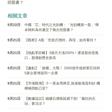
招股書？
相關文章
9月22日
中國「芯」時代之光刻機：「光刻機第一股」!華
卓精科為何遞交了兩次招股書？
9月21日
【觀察】A股「兜底式增持」再現，如何看待？
9月21日
【熱點零距離】3個月大漲250%！運達股份迎風
口，股價創歷史新高
9月21日
【趣點】「搶礦」大戰！ 2000億市值鋰業巨頭與
5家企業增資同一企業
9月21日
【市場觀潮】十一黃金周將至,旅遊板塊迎利好,機
構稱拐點已至?
9月21日
【數據說話】鐵礦石價格延續下跌!「瘋狂的石
頭」要涼涼？