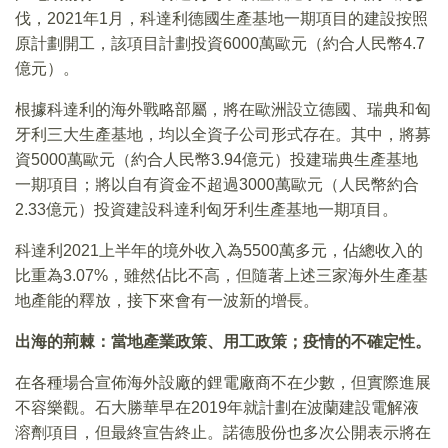
伐，2021年1月，科達利德國生產基地一期項目的建設按照
原計劃開工，該項目計劃投資6000萬歐元（約合人民幣4.7
億元）。
根據科達利的海外戰略部屬，將在歐洲設立德國、瑞典和匈
牙利三大生產基地，均以全資子公司形式存在。其中，將募
資5000萬歐元（約合人民幣3.94億元）投建瑞典生產基地
一期項目；將以自有資金不超過3000萬歐元（人民幣約合
2.33億元）投資建設科達利匈牙利生產基地一期項目。
科達利2021上半年的境外收入為5500萬多元，佔總收入的
比重為3.07%，雖然佔比不高，但隨著上述三家海外生產基
地產能的釋放，接下來會有一波新的增長。
出海的荊棘：當地產業政策、用工政策；疫情的不確定性。
在各種場合宣佈海外設廠的鋰電廠商不在少數，但實際進展
不容樂觀。石大勝華早在2019年就計劃在波蘭建設電解液
溶劑項目，但最終宣告終止。諾德股份也多次公開表示將在