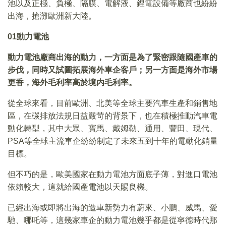
池以及正極、負極、隔膜、電解液、鋰電設備等廠商也紛紛
出海，搶灘歐洲新大陸。
01
動力電池
動力電池廠商出海的動力，一方面是為了緊密跟隨國產車的
步伐，同時又試圖拓展海外車企客戶；另一方面是海外市場
更香，海外毛利率高於境内毛利率。
從全球來看，目前歐洲、北美等全球主要汽車生產和銷售地
區，在碳排放法規日益嚴苛的背景下，也在積極推動汽車電
動化轉型，其中大眾、寶馬、戴姆勒、通用、豐田、現代、
PSA等全球主流車企紛紛制定了未來五到十年的電動化銷量
目標。
但不巧的是，歐美國家在動力電池方面底子薄，對進口電池
依賴較大，這就給國產電池以天賜良機。
已經出海或即將出海的造車新勢力有蔚來、小鵬、威馬、愛
馳、哪吒等，這幾家車企的動力電池幾乎都是從寧德時代那