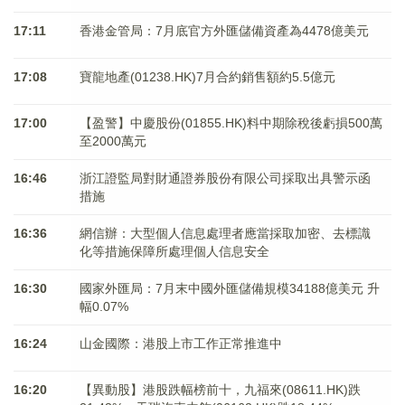
17:11
香港金管局：7月底官方外匯儲備資產為4478億美元
17:08
寶龍地產(01238.HK)7月合約銷售額約5.5億元
17:00
【盈警】中慶股份(01855.HK)料中期除稅後虧損500萬
至2000萬元
16:46
浙江證監局對財通證券股份有限公司採取出具警示函
措施
16:36
網信辦：大型個人信息處理者應當採取加密、去標識
化等措施保障所處理個人信息安全
16:30
國家外匯局：7月末中國外匯儲備規模34188億美元 升
幅0.07%
16:24
山金國際：港股上市工作正常推進中
16:20
【異動股】港股跌幅榜前十，九福來(08611.HK)跌