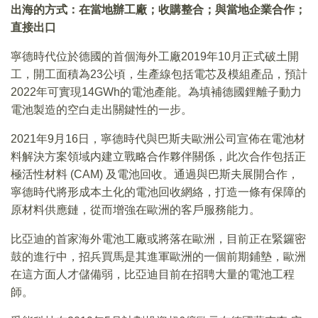
出海的方式：在當地辦工廠；收購整合；與當地企業合作；
直接出口
寧德時代位於德國的首個海外工廠2019年10月正式破土開
工，開工面積為23公頃，生產線包括電芯及模組產品，預計
2022年可實現14GWh的電池產能。為填補德國鋰離子動力
電池製造的空白走出關鍵性的一步。
2021年9月16日，寧德時代與巴斯夫歐洲公司宣佈在電池材
料解決方案領域内建立戰略合作夥伴關係，此次合作包括正
極活性材料 (CAM) 及電池回收。通過與巴斯夫展開合作，
寧德時代將形成本土化的電池回收網絡，打造一條有保障的
原材料供應鏈，從而增強在歐洲的客戶服務能力。
比亞迪的首家海外電池工廠或將落在歐洲，目前正在緊鑼密
鼓的進行中，招兵買馬是其進軍歐洲的一個前期鋪墊，歐洲
在這方面人才儲備弱，比亞迪目前在招聘大量的電池工程
師。