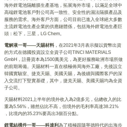
海外鋰電池隔離膜生產基地，拓展海外市場，以滿足全球中
高端鋰電池客戶對公司高一致性、安全性的濕法隔膜產品及
服務的需求。海外客戶方面，公司目前已進入全球絕大多數
主流鋰電池生產企業的供應鏈體係，包括海外鋰電池生產巨
頭：松下，三星，LG Chem。
電解液一哥——天賜材料
，在2021年3月表示擬以貨幣出資
的方式在德國投資設立全資子公司TINCI MATERIALS
GmbH，註冊資本為1500萬美元，為更好服務歐洲市場所做
的前期籌備。天賜材料一直在積極佈局海外工廠，先後設立
韓國實驗室、捷克天賜、美國天賜，為後續與國際客戶的深
入交流打下堅實基礎，其中，捷克天賜、美國天賜均為全資
子公司。
天賜材料2021上半年的境外收入為2億多元，佔總收入的比
重為5.56%，雖然佔比不高，但境外的毛利率高達38.21%
，比境内的35.23%要高出3個百分點。
鋰電結構件一哥——科達利
為了積極跟隨寧德時代的出海步