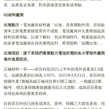
高，如果是走海運，對供貨速度也會形成考驗。
02
材料廠商
出海動力：
電池廠和材料廠「出海」具有聯動作用。目前歐
洲本土鋰電產業鏈發育尚不成熟，電池廠海外生產將面臨原
材料供應考驗。記者了解到，包括寧德時代、蜂巢能源在内
的多家電池廠都在與供應商談判，希望能夠「組團出海」。
出海現狀：接下來我們看看動力電池所需的各大零部件廠商
海外進展狀況。
正極材料一哥
——
容百科技2021上半年的境外資產為3.3億
元，佔總資產的比例為 3.92%。2021年4月21日，容百科技
韓國年產7萬噸高鎳正極項目舉行開工儀式，一期建設2萬
噸/年，標志著韓國產能擴建項目正式啓動，成為容百產能
全球化佈局的重要里程碑。
目前容百科技已經形成湖北、貴州、韓國三大製造基地，預