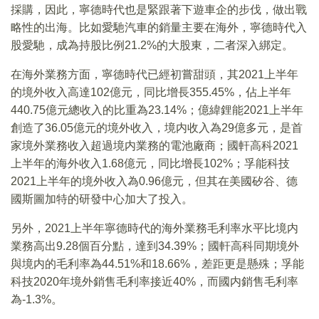
採購，因此，寧德時代也是緊跟著下遊車企的步伐，做出戰
略性的出海。比如愛馳汽車的銷量主要在海外，寧德時代入
股愛馳，成為持股比例21.2%的大股東，二者深入綁定。
在海外業務方面，寧德時代已經初嘗甜頭，其2021上半年
的境外收入高達102億元，同比增長355.45%，佔上半年
440.75億元總收入的比重為23.14%；億緯鋰能2021上半年
創造了36.05億元的境外收入，境内收入為29億多元，是首
家境外業務收入超過境内業務的電池廠商；國軒高科2021
上半年的海外收入1.68億元，同比增長102%；孚能科技
2021上半年的境外收入為0.96億元，但其在美國矽谷、德
國斯圖加特的研發中心加大了投入。
另外，2021上半年寧德時代的海外業務毛利率水平比境内
業務高出9.28個百分點，達到34.39%；國軒高科同期境外
與境内的毛利率為44.51%和18.66%，差距更是懸殊；孚能
科技2020年境外銷售毛利率接近40%，而國内銷售毛利率
為-1.3%。