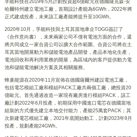
孚能科技在2019年5月計劃投資超6億歐元在德國薩克森-安
哈爾特州建立電池工廠，首期設計產能為6GWh，2022年將
正式建成投產，未來該工廠產能將提升至10GWh。
2020年10月，孚能科技與土耳其當地車企TOGG簽訂了
《合作意向書》，未來兩家公司不僅有電池方面的合作，還
將共同成立一家合資公司以擴大合作範圍。合資公司將在土
耳其當地開展動力和儲能電池產品開發，產品本地化生產，
電池回收和再利用業務的開展，為區域内的客戶提供動力電
池和儲能電池解決方案及其相關服務。
蜂巢能源在2020年11月宣佈在德國薩爾州建設電池工廠，
包括電芯模組工廠和模組PACK工廠共兩個工廠，總投資20
億歐元。首先通過改造一家現有廠房進行模組PACK，該工
廠計劃2022年6月投產，初期採用中國進口電芯在德國當地
組裝的方式優先建立本地交付能力，產能25萬套PACK；其
次新建電芯模組工廠，2021年底開始動工，計劃2023年9月
投產，規劃產能24GWh。