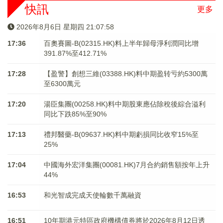
快訊
更多
2026年8月6日 星期四 21:07:58
17:36
百奧賽圖-B(02315.HK)料上半年歸母淨利潤同比增
391.87%至412.71%
17:28
【盈警】創想三維(03388.HK)料中期盈转亏約5300萬
至6300萬元
17:20
湯臣集團(00258.HK)料中期股東應佔除稅後綜合溢利
同比下跌85%至90%
17:13
禮邦醫藥-B(09637.HK)料中期虧損同比收窄15%至
25%
17:04
中國海外宏洋集團(00081.HK)7月合約銷售額按年上升
44%
16:53
和光智成完成天使輪數千萬融資
16:51
10年期港元特區政府機構債券將於2026年8月12日透