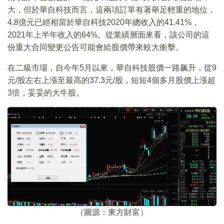
大，但於華自科技而言，這兩項訂單有著舉足輕重的地位，
4.8億元已經相當於華自科技2020年總收入的41.41%，
2021年上半年收入的64%。從業績層面來看，該公司的這
份重大合同變更公告可能會給股價帶來較大衝擊。
在二級市場，自今年5月以來，華自科技股價一路飙升，從9
元/股左右上漲至最高的37.3元/股，短短4個多月股價上漲超
3倍，妥妥的大牛股。
（圖源：東方財富）