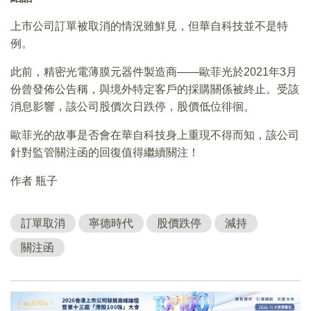
上市公司訂單被取消的情況雖鮮見，但華自科技並不是特
例。
此前，精密光電薄膜元器件製造商——歐菲光於2021年3月
份曾發佈公告稱，與境外特定客戶的採購關係被終止。受該
消息影響，該公司股價次日跌停，股價低位徘徊。
歐菲光的故事是否會在華自科技身上重現不得而知，該公司
針對監管關注函的回復值得繼續關注！
作者 瓶子
訂單取消
寧德時代
股價跌停
減持
關注函