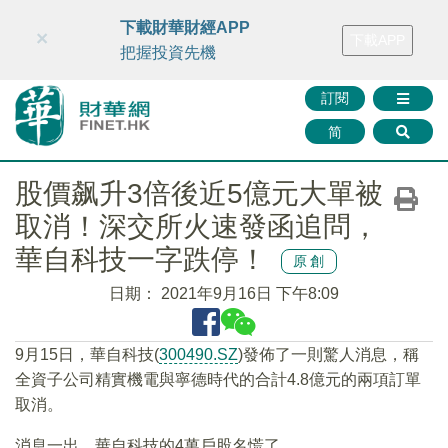
財華智庫網
FINTV
FINMETA
財華證券
媒體矩陣
下載財華財經APP
×
下載APP
智庫沙龍
聯絡我們
把握投資先機
訂閱
简
股價飙升3倍後近5億元大單被
取消！深交所火速發函追問，
華自科技一字跌停！
原創
日期：
2021年9月16日 下午8:09
9月15日，華自科技(
300490.SZ
)發佈了一則驚人消息，稱
全資子公司精實機電與寧德時代的合計4.8億元的兩項訂單
取消。
消息一出，華自科技的4萬戶股名慌了......