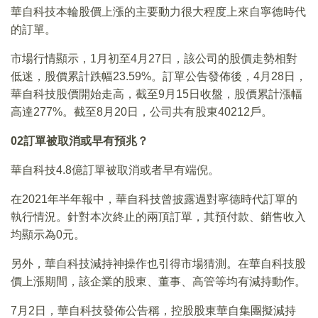
華自科技本輪股價上漲的主要動力很大程度上來自寧德時代
的訂單。
市場行情顯示，1月初至4月27日，該公司的股價走勢相對
低迷，股價累計跌幅23.59%。訂單公告發佈後，4月28日，
華自科技股價開始走高，截至9月15日收盤，股價累計漲幅
高達277%。截至8月20日，公司共有股東40212戶。
02
訂單被取消或早有預兆？
華自科技4.8億訂單被取消或者早有端倪。
在2021年半年報中，華自科技曾披露過對寧德時代訂單的
執行情況。針對本次終止的兩頂訂單，其預付款、銷售收入
均顯示為0元。
另外，華自科技減持神操作也引得市場猜測。在華自科技股
價上漲期間，該企業的股東、董事、高管等均有減持動作。
7月2日，華自科技發佈公告稱，控股股東華自集團擬減持