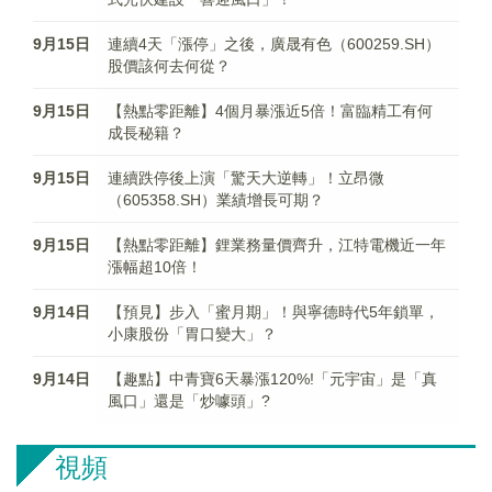
9月15日
連續4天「漲停」之後，廣晟有色（600259.SH）
股價該何去何從？
9月15日
【熱點零距離】4個月暴漲近5倍！富臨精工有何
成長秘籍？
9月15日
連續跌停後上演「驚天大逆轉」！立昂微
（605358.SH）業績增長可期？
9月15日
【熱點零距離】鋰業務量價齊升，江特電機近一年
漲幅超10倍！
9月14日
【預見】步入「蜜月期」！與寧德時代5年鎖單，
小康股份「胃口變大」？
9月14日
【趣點】中青寶6天暴漲120%!「元宇宙」是「真
風口」還是「炒噱頭」?
視頻