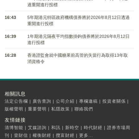
過重開進行投標
16:43
5年期港元特區政府機構債券將於2026年8月12日透過
重開進行投標
16:39
1年期港元隔夜平均指數掛鉤債券將於2026年8月12日
進行投標
16:28
香港證監會就中國糖果前高管的失當行為取得13年取
消資格令
相關訊息
法定公告欄
|
廣告查詢
|
公司介紹
|
專欄邀稿
|
投資者關係
|
版權聲明
|
重要聲明
|
私隱政策
|
聯絡我們
友情鏈接
清博智能
|
艾媒諮詢
|
和訊
|
新時空
|
時代財經
|
證券市場周
刊
|
壹財信
|
權衡財經
|
攬富財經
|
更多...