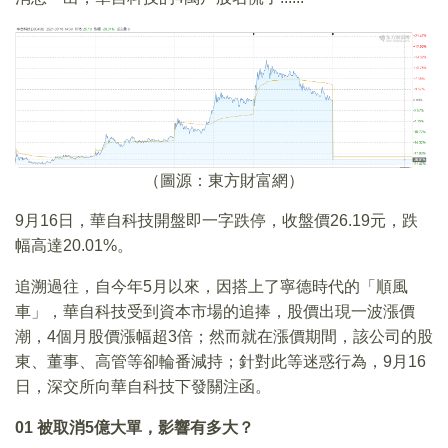
（圖源：東方財富網）
9月16日，華自科技開盤即一字跌停，收盤價26.19元，跌
幅高達20.01%。
追溯過往，自今年5月以來，因搭上了寧德時代的「順風
車」，華自科技受到資本市場的追捧，股價出現一波漲價
潮，4個月股價漲幅超3倍；然而就在漲價期間，該公司的股
東、董事、高管等卻輪番減持；針對此等迷惑行為，9月16
日，深交所向華自科技下發關注函。
01
被取消5億大單，影響有多大？