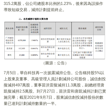
315.2萬股，佔公司總股本比例的1.23%，後來因為誤操作
導致短線交易，減持計劃提前終止。
（圖源：公告）
7月5日，華自科技再一次披露減持公告。公告稱持股5%以
上股東及董事、高級管理人員計劃減持公司股份，誠信創投
擬減持497萬股，董事苗洪雷擬減持11.3萬股，副總經理唐
凱擬減持2.5萬股。到7月27日，苗洪雷和唐凱減持計劃已實
施完畢；截至2021年9月7日，股東誠信創投減持股份的數
量已達到計劃減持數量的一半。