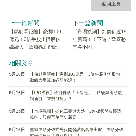
返回上頁
上一篇新聞
下一篇新聞
【熱點零距離】豪擲100
【市場觀潮】鋁價創近15
億元！3倍牛股川恒股份
年新高！上下遊「歡喜愁
繼續大手筆加碼新能源！
雲各不同」
相關文章
9月16日
【熱點零距離】豪擲100億元！3倍牛股川恒股份
繼續大手筆加碼新能源！
9月16日
【IPO透視】產能釋放「上保險」，钴酸鋰龍頭廈
鎢新能「乘勢飛舞」？
9月15日
【市場觀潮】磷化工賽道火熱！2連板興發集團遭
減持，股價再創歷史新高
9月15日
整縣屋頂分佈式光伏開發試點名單出爐，屋頂分佈
式光伏建設「喜迎風口」！