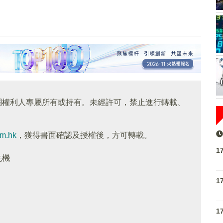
關權利人專屬所有或持有。未經許可，禁止進行轉載、
om.hk
，獲得書面確認及授權後，方可轉載。
1
先機
1
1