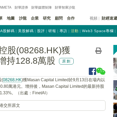
INMETA
財華證券
財華
媒體矩陣
財華
智庫沙龍
單
地圖
沙龍
企業
研究
顧問
合作
視頻
財經速
A股解碼
美股解碼
股評
研報
專訪
活動
Web3 Space專欄
(08268.HK)獲
ted增持128.8萬股
原創
(
08268.HK
)獲Masan Capital Limited於9月13日在場內以
80萬港元。增持後，Masan Capital Limited的最新持股
.33%。（出處：FinetAI）
港交所原文