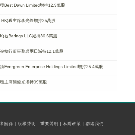
est Dawn Limited增持12.9萬股
.HK)獲主席李光煜增持25萬股
被Barings LLC减持36.6萬股
K)被執行董事黎岩兩日減持12.1萬股
green Enterprise Holdings Limited增持25.4萬股
K)獲主席簡健光增持99萬股
者關係
|
版權聲明
|
重要聲明
|
私隱政策
|
聯絡我們