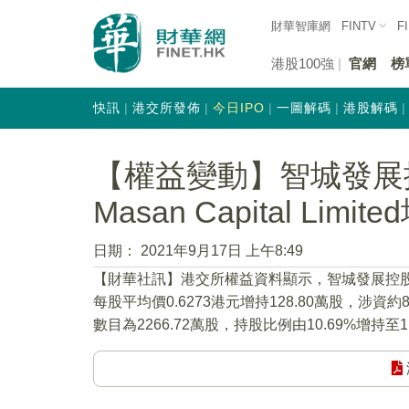
財華智庫網
FINTV
F
港股100強
官網
榜
快訊
港交所發佈
今日IPO
一圖解碼
港股解碼
【權益變動】智城發展控股
Masan Capital Limi
日期：
2021年9月17日 上午8:49
【財華社訊】港交所權益資料顯示，智城發展控股
每股平均價0.6273港元增持128.80萬股，涉資約80.
數目為2266.72萬股，持股比例由10.69%增持至11