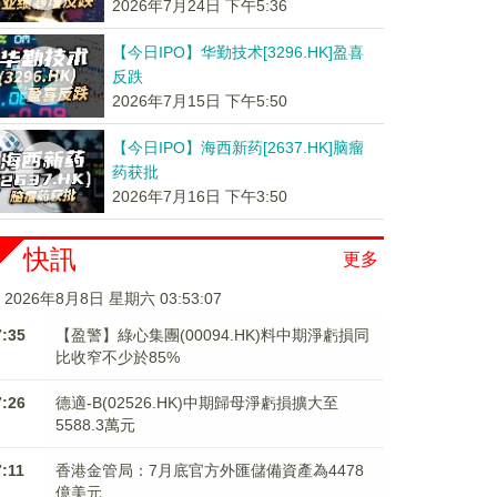
2026年7月24日 下午5:36
【今日IPO】华勤技术[3296.HK]盈喜
反跌
2026年7月15日 下午5:50
【今日IPO】海西新药[2637.HK]脑瘤
药获批
2026年7月16日 下午3:50
快訊
更多
2026年8月8日 星期六 03:53:07
7:35
【盈警】綠心集團(00094.HK)料中期淨虧損同
比收窄不少於85%
7:26
德適-B(02526.HK)中期歸母淨虧損擴大至
5588.3萬元
7:11
香港金管局：7月底官方外匯儲備資產為4478
億美元