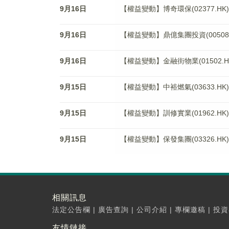
9月16日
【權益變動】博奇環保(02377.HK)獲B
9月16日
【權益變動】鼎億集團投資(00508
9月16日
【權益變動】金融街物業(01502.HK)
9月15日
【權益變動】中裕燃氣(03633.H
9月15日
【權益變動】訓修實業(01962.HK)獲Ever
9月15日
【權益變動】保發集團(03326.H
相關訊息
法定公告欄
|
廣告查詢
|
公司介紹
|
專欄邀稿
|
投資
友情鏈接