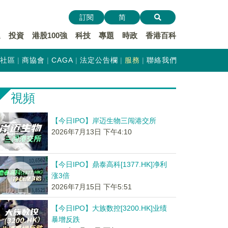
訂閱
简
遞
投資
港股100強
科技
專題
時政
香港百科
社區
商協會
CAGA
法定公告欄
服務
聯絡我們
視頻
【今日IPO】岸迈生物三闯港交所
2026年7月13日 下午4:10
【今日IPO】鼎泰高科[1377.HK]净利
涨3倍
2026年7月15日 下午5:51
【今日IPO】大族数控[3200.HK]业绩
暴增反跌