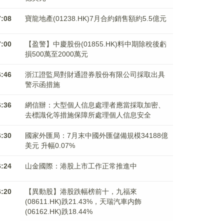
7:08
寶龍地產(01238.HK)7月合約銷售額約5.5億元
7:00
【盈警】中慶股份(01855.HK)料中期除稅後虧
損500萬至2000萬元
6:46
浙江證監局對財通證券股份有限公司採取出具
警示函措施
6:36
網信辦：大型個人信息處理者應當採取加密、
去標識化等措施保障所處理個人信息安全
6:30
國家外匯局：7月末中國外匯儲備規模34188億
美元 升幅0.07%
6:24
山金國際：港股上市工作正常推進中
6:20
【異動股】港股跌幅榜前十，九福來
(08611.HK)跌21.43%，天瑞汽車内飾
(06162.HK)跌18.44%