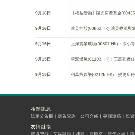
9月16日
【權益變動】陽光房產基金(00435.HK)被Si
9月16日
遠見控股(00862.HK):遠見物
9月16日
上海實業環境(00807.HK)：徐
9月15日
華潤燃氣(01193.HK)：王高
9月15日
稻草熊娛樂(02125.HK)：變更所
相關訊息
法定公告欄
|
廣告查詢
|
公司介紹
|
專欄邀稿
|
投資
友情鏈接
清博智能
|
艾媒諮詢
|
和訊
|
新時空
|
時代財經
|
證