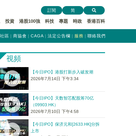
訂閱
简
遞
投資
港股100強
科技
專題
時政
香港百科
社區
商協會
CAGA
法定公告欄
服務
聯絡我們
視頻
【今日IPO】港股打新步入破发潮
2026年7月14日 下午3:34
【今日IPO】天数智芯配股筹70亿
（09903.HK）
2026年7月10日 下午4:58
【今日IPO】保济元和[2633.HK]分拆
上市