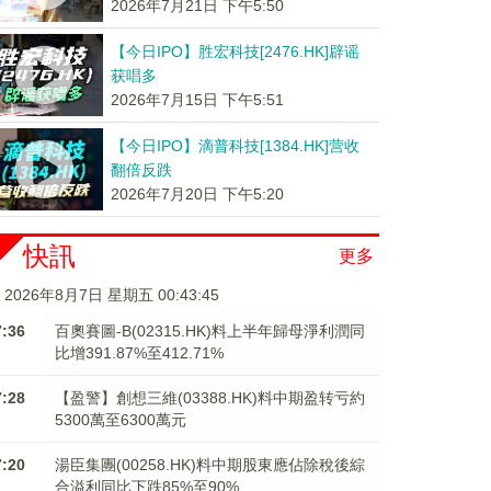
2026年7月21日 下午5:50
【今日IPO】胜宏科技[2476.HK]辟谣
获唱多
2026年7月15日 下午5:51
【今日IPO】滴普科技[1384.HK]营收
翻倍反跌
2026年7月20日 下午5:20
快訊
更多
2026年8月7日 星期五 00:43:46
7:36
百奧賽圖-B(02315.HK)料上半年歸母淨利潤同
比增391.87%至412.71%
7:28
【盈警】創想三維(03388.HK)料中期盈转亏約
5300萬至6300萬元
7:20
湯臣集團(00258.HK)料中期股東應佔除稅後綜
合溢利同比下跌85%至90%