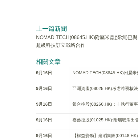
上一篇新聞
NOMAD TECH(08645.HK)附屬米蟲(深圳)已與
超級科技訂立戰略合作
相關文章
9月16日
NOMAD TECH(08645.HK
9月16日
亞洲資產(08025.HK)考慮將覆
9月16日
銀合控股(08260.HK)：非執行
9月16日
嘉藝控股(01025.HK):附屬取消
9月16日
【權益變動】建滔集團(00148.HK)獲Ha