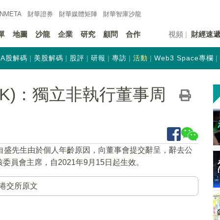
INMETA
財華證券
財華
媒體矩陣
財華
智庫沙龍
單
地圖
沙龍
企業
研究
顧問
合作
視頻
財經速
A股解碼
美股解碼
股評
研報
專訪
活動
Web3 Space專欄
.HK)：獨立非執行董事周
周自盛先生由於個人年齡原因，向董事會提交辭呈，辭去公
員會主席，自2021年9月15日起生效。
港交所原文