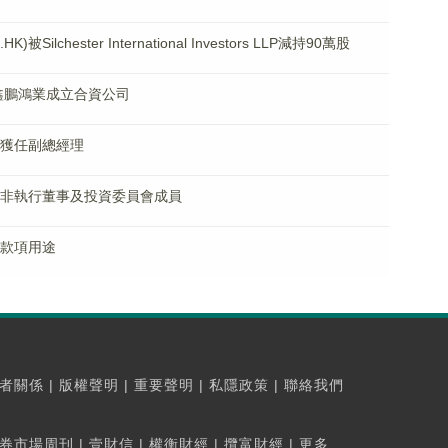
lchester International Investors LLP減持90萬股
流與鑫鵬鴻業成立合資公司
小青獲任副總經理
強獲任非執行董事及投資委員會成員
得款項用途
者關係
|
版權聲明
|
重要聲明
|
私隱政策
|
聯絡我們
券市場周刊
|
壹財信
|
權衡財經
|
攬富財經
|
更多...