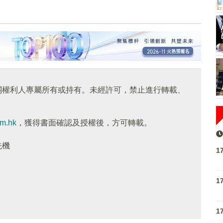
關權利人專屬所有或持有。未經許可，禁止進行轉載、
om.hk
，獲得書面確認及授權後，方可轉載。
先機
1
1
1