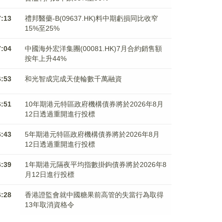
7:13
禮邦醫藥-B(09637.HK)料中期虧損同比收窄
15%至25%
7:04
中國海外宏洋集團(00081.HK)7月合約銷售額
按年上升44%
6:53
和光智成完成天使輪數千萬融資
6:51
10年期港元特區政府機構債券將於2026年8月
12日透過重開進行投標
6:43
5年期港元特區政府機構債券將於2026年8月
12日透過重開進行投標
6:39
1年期港元隔夜平均指數掛鉤債券將於2026年8
月12日進行投標
6:28
香港證監會就中國糖果前高管的失當行為取得
13年取消資格令