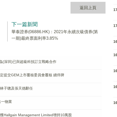
返回上頁
1
下一篇新聞
1
華泰證券(06886.HK)：2021年永續次級債券(第
一期)最終票面利率3.85%
1
1
)附屬米蟲(深圳)已與超級科技訂立戰略合作
1
核決定提交GEM上市覆核委員會覆核 續停牌
1
董事林子聰及張天德辭任
出售一物業
1
llgain Management Limited增持10萬股