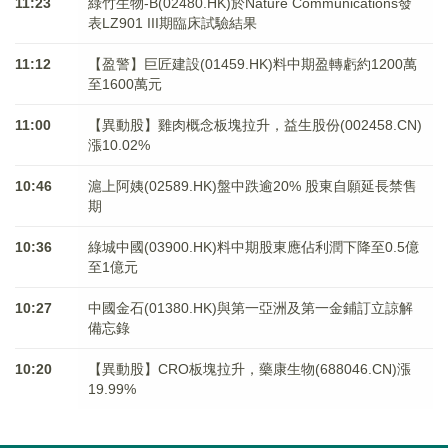
11:23
綠竹生物-B(02480.HK)於Nature Communications發
表LZ901 III期臨床試驗結果
11:12
【盈警】巨匠建設(01459.HK)料中期盈轉虧約1200萬
至1600萬元
11:00
【異動股】雞肉概念板塊拉升，益生股份(002458.CN)
漲10.02%
10:46
滬上阿姨(02589.HK)盤中跌逾20% 股東自願延長禁售
期
10:36
綠城中國(03900.HK)料中期股東應佔利潤下降至0.5億
至1億元
10:27
中國金石(01380.HK)與第一亞洲及第一金鋪訂立諒解
備忘錄
10:20
【異動股】CRO板塊拉升，藥康生物(688046.CN)漲
19.99%