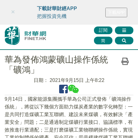
財華智庫網
FINTV
FINMETA
財華證券
媒體矩陣
下載財華財經APP
×
下載APP
智庫沙龍
聯絡我們
把握投資先機
訂閱
简
華為發佈鴻蒙礦山操作係統
「礦鴻」
日期：
2021年9月15日 上午8:22
9月14日，國家能源集團攜手華為公司正式發佈「礦鴻操作
係統」，將從以下幾個方面助力煤炭產業的數字化轉型：一
是共同打造煤礦工業互聯網、建設未來煤礦，有效解決「產
業安全」問題；二是通過制定煤礦行業接口、協議標準，有
效推進行業適配；三是打磨煤礦工業物聯網操作係統，實現
工業控制體係的國產、安全可信；四是構建煤礦工業互聯網