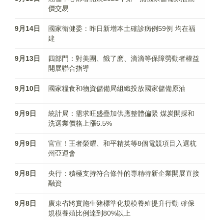
價交易
9月14日
國家衛健委：昨日新增本土確診病例59例 均在福
建
9月13日
四部門：對美團、餓了麽、滴滴等保障勞動者權益
開展聯合指導
9月10日
國家糧食和物資儲備局組織投放國家儲備原油
9月9日
統計局：需求旺盛疊加供應整體偏緊 煤炭開採和
洗選業價格上漲6.5%
9月9日
官宣！王者榮耀、和平精英等8個電競項目入選杭
州亞運會
9月8日
央行：積極支持符合條件的專精特新企業開展直接
融資
9月8日
廣東省將實施生豬標準化規模養殖提升行動 確保
規模養殖比例達到80%以上