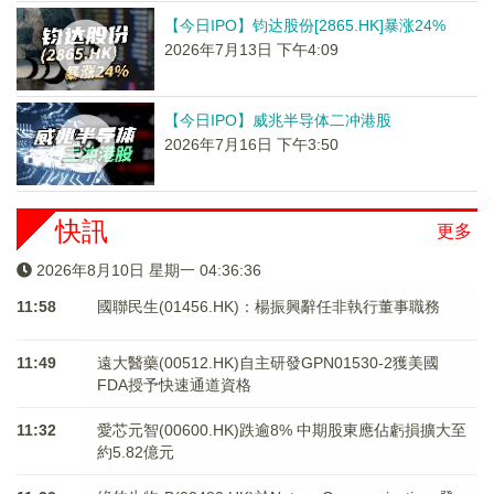
【今日IPO】钧达股份[2865.HK]暴涨24%
2026年7月13日 下午4:09
【今日IPO】威兆半导体二冲港股
2026年7月16日 下午3:50
快訊
更多
2026年8月10日 星期一 04:36:36
11:58
國聯民生(01456.HK)：楊振興辭任非執行董事職務
11:49
遠大醫藥(00512.HK)自主研發GPN01530-2獲美國
FDA授予快速通道資格
11:32
愛芯元智(00600.HK)跌逾8% 中期股東應佔虧損擴大至
約5.82億元