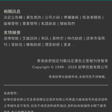
相關訊息
法定公告欄
|
廣告查詢
|
公司介紹
|
專欄邀稿
|
投資者關係
|
版權聲明
|
重要聲明
|
私隱政策
|
聯絡我們
友情鏈接
清博智能
|
艾媒諮詢
|
和訊
|
新時空
|
時代財經
|
證券市場周
刊
|
壹財信
|
權衡財經
|
攬富財經
|
更多...
香港政府指定刊載法定通告之憲報刊登報章
Copyright © 1998 - 2026 財華控股有限公司
香港財華社版權所有,未經同意不得轉載。
免責聲明：
財華控股有限公司及香港聯合交易所有限公司將盡力確保彼等所提供資料
之準確性及可靠性,但並不保證資料絕對無誤,資料如有錯漏而令閣下蒙受