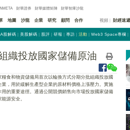
INMETA
財華證券
財華
媒體矩陣
財華
智庫沙龍
單
地圖
沙龍
企業
研究
顧問
合作
視頻
財經速
A股解碼
美股解碼
股評
研報
專訪
活動
Web3 Space專欄
組織投放國家儲備原油
家糧食和物資儲備局首次以輪換方式分期分批組織投放國
企業，用於緩解生產型企業的原材料價格上漲壓力。實施
作用的重要途徑。通過公開競價銷售向市場投放國家儲備
家能源安全。