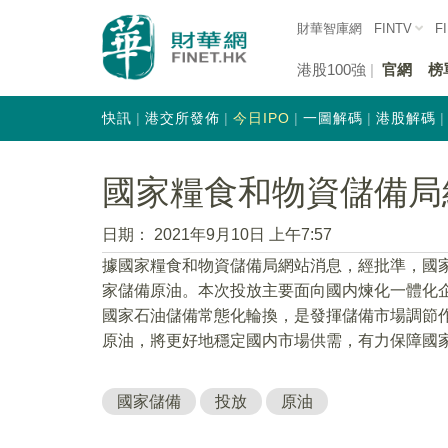
財華智庫網
FINTV
F
港股100強
官網
榜
快訊
港交所發佈
今日IPO
一圖解碼
港股解碼
國家糧食和物資儲備局
日期：
2021年9月10日 上午7:57
據國家糧食和物資儲備局網站消息，經批準，國
家儲備原油。本次投放主要面向國内煉化一體化
國家石油儲備常態化輪換，是發揮儲備市場調節
原油，將更好地穩定國内市場供需，有力保障國
國家儲備
投放
原油