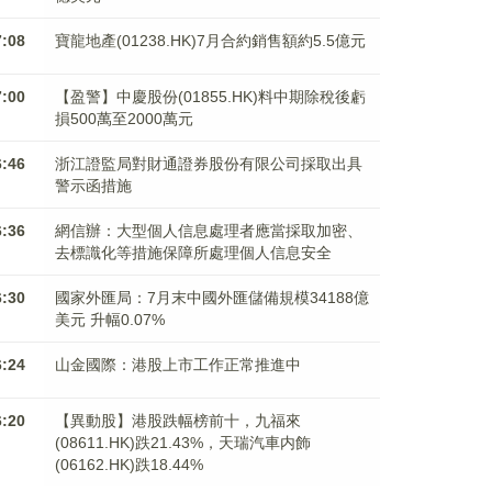
7:08
寶龍地產(01238.HK)7月合約銷售額約5.5億元
7:00
【盈警】中慶股份(01855.HK)料中期除稅後虧
損500萬至2000萬元
6:46
浙江證監局對財通證券股份有限公司採取出具
警示函措施
6:36
網信辦：大型個人信息處理者應當採取加密、
去標識化等措施保障所處理個人信息安全
6:30
國家外匯局：7月末中國外匯儲備規模34188億
美元 升幅0.07%
6:24
山金國際：港股上市工作正常推進中
6:20
【異動股】港股跌幅榜前十，九福來
(08611.HK)跌21.43%，天瑞汽車内飾
(06162.HK)跌18.44%