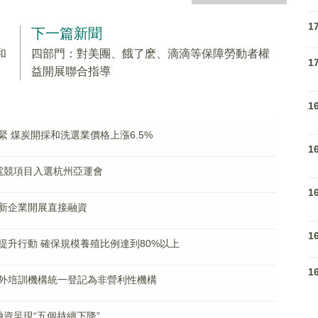
1
下一篇新聞
和
四部門：對美團、餓了麽、滴滴等保障勞動者權
1
益開展聯合指導
1
 煤炭開採和洗選業價格上漲6.5%
1
電競項目入選杭州亞運會
1
新企業開展直接融資
1
提升行動 確保規模養殖比例達到80%以上
1
外培訓機構統一登記為非營利性機構
資呈現“五個持續下降”