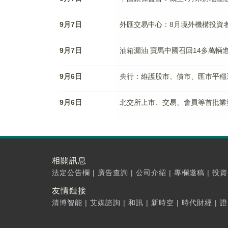
9月7日
外匯交易中心：8月境外機構投資者
9月7日
油箱漏油 寶馬中國召回14多萬輛
9月6日
央行：維護股市、債市、匯市平穩
9月6日
北交所上市、交易、會員等首批業
相關訊息
法定公告欄
|
廣告查詢
|
公司介紹
|
專欄邀稿
|
投資
友情鏈接
清博智能
|
艾媒諮詢
|
和訊
|
新時空
|
時代財經
|
證