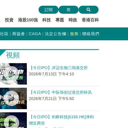
訂閱
简
遞
投資
港股100強
科技
專題
時政
香港百科
社區
商協會
CAGA
法定公告欄
服務
聯絡我們
視頻
【今日IPO】岸迈生物三闯港交所
2026年7月13日 下午4:10
【今日IPO】中际旭创过港交所聆讯
2026年7月21日 下午5:50
【今日IPO】剑桥科技[6166.HK]净利
增近两倍