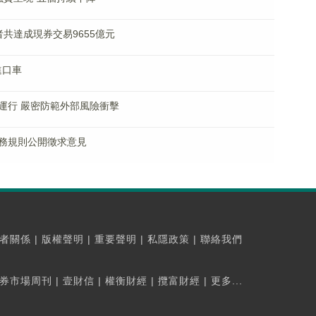
共達成現券交易9655億元
進口車
運行 嚴密防範外部風險衝擊
務規則公開徵求意見
者關係
|
版權聲明
|
重要聲明
|
私隱政策
|
聯絡我們
券市場周刊
|
壹財信
|
權衡財經
|
攬富財經
|
更多...