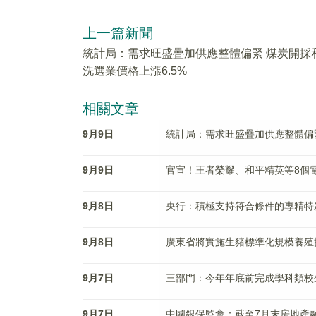
上一篇新聞
統計局：需求旺盛疊加供應整體偏緊 煤炭開採
洗選業價格上漲6.5%
相關文章
9月9日
統計局：需求旺盛疊加供應整體偏緊
9月9日
官宣！王者榮耀、和平精英等8個
9月8日
央行：積極支持符合條件的專精特
9月8日
廣東省將實施生豬標準化規模養殖
9月7日
三部門：今年年底前完成學科類校
9月7日
中國銀保監會：截至7月末房地產融