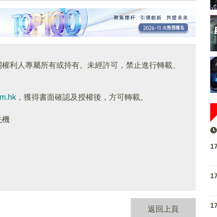
關權利人專屬所有或持有。未經許可，禁止進行轉載、
om.hk
，獲得書面確認及授權後，方可轉載。
先機
1
1
1
返回上頁