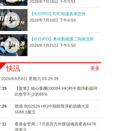
2026年7月16日 下午3:51
【今日IPO】盯盯拍递表港交所
2026年7月10日 下午4:59
【今日IPO】奥动新能源二闯港交所
2026年7月21日 下午5:50
快訊
更多
2026年8月8日 星期六 03:29:39
7:35
【盈警】綠心集團(00094.HK)料中期淨虧損同
比收窄不少於85%
7:26
德適-B(02526.HK)中期歸母淨虧損擴大至
5588.3萬元
7:11
香港金管局：7月底官方外匯儲備資產為4478
億美元