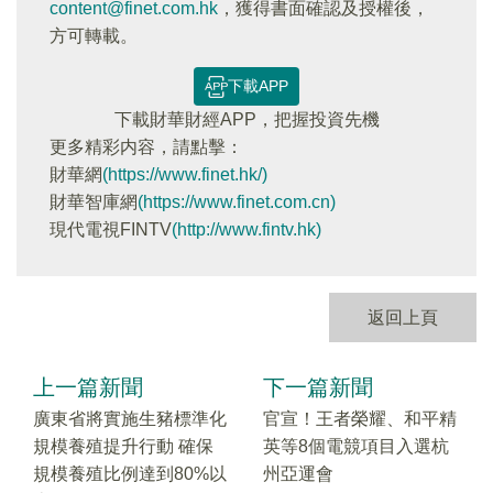
content@finet.com.hk
，獲得書面確認及授權後，
方可轉載。
下載APP
下載財華財經APP，把握投資先機
更多精彩内容，請點擊：
財華網
(https://www.finet.hk/)
財華智庫網
(https://www.finet.com.cn)
現代電視FINTV
(http://www.fintv.hk)
返回上頁
上一篇新聞
下一篇新聞
廣東省將實施生豬標準化
官宣！王者榮耀、和平精
規模養殖提升行動 確保
英等8個電競項目入選杭
規模養殖比例達到80%以
州亞運會