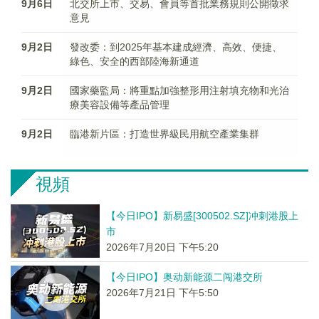
9月6日
北交所上市、交易、會員等首批業務規則公開徵求
意見
9月2日
發改委：到2025年基本建成經濟、高效、便捷、
綠色、安全的西部陸海新通道
9月2日
國家藥監局：將重點加強整形用注射填充物和光治
療美容設備等產品管理
9月2日
臨港新片區：打造世界級民用航空產業集群
視頻
【今日IPO】新易盛[300502.SZ]冲刺港股上
市
2026年7月20日 下午5:20
【今日IPO】奥动新能源二闯港交所
2026年7月21日 下午5:50