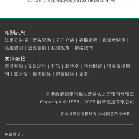
21.43%，天瑞汽車内飾(06162.HK)跌18.44%
相關訊息
法定公告欄
|
廣告查詢
|
公司介紹
|
專欄邀稿
|
投資者關係
|
版權聲明
|
重要聲明
|
私隱政策
|
聯絡我們
友情鏈接
清博智能
|
艾媒諮詢
|
和訊
|
新時空
|
時代財經
|
證券市場周
刊
|
壹財信
|
權衡財經
|
攬富財經
|
更多...
香港政府指定刊載法定通告之憲報刊登報章
Copyright © 1998 - 2026 財華控股有限公司
香港財華社版權所有,未經同意不得轉載。
免責聲明：