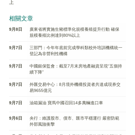
上
相關文章
9月8日
廣東省將實施生豬標準化規模養殖提升行動 確保
規模養殖比例達到80%以上
9月7日
三部門：今年年底前完成學科類校外培訓機構統一
登記為非營利性機構
9月7日
中國銀保監會：截至7月末房地產融資呈現“五個持
續下降”
9月7日
外匯交易中心：8月境外機構投資者共達成現券交
易9655億元
9月7日
油箱漏油 寶馬中國召回14多萬輛進口車
9月6日
央行：維護股市、債市、匯市平穩運行 嚴密防範
外部風險衝擊