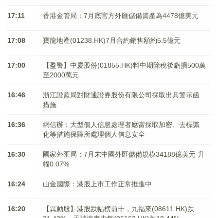
17:11
香港金管局：7月底官方外匯儲備資產為4478億美元
17:08
寶龍地產(01238.HK)7月合約銷售額約5.5億元
17:00
【盈警】中慶股份(01855.HK)料中期除稅後虧損500萬
至2000萬元
16:46
浙江證監局對財通證券股份有限公司採取出具警示函
措施
16:36
網信辦：大型個人信息處理者應當採取加密、去標識
化等措施保障所處理個人信息安全
16:30
國家外匯局：7月末中國外匯儲備規模34188億美元 升
幅0.07%
16:24
山金國際：港股上市工作正常推進中
16:20
【異動股】港股跌幅榜前十，九福來(08611.HK)跌