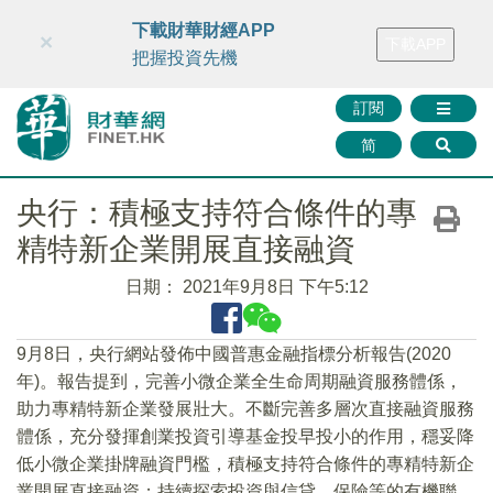
財華智庫網
FINTV
FINMETA
財華證券
媒體矩陣
下載財華財經APP
×
下載APP
智庫沙龍
聯絡我們
把握投資先機
訂閱
简
央行：積極支持符合條件的專
精特新企業開展直接融資
日期：
2021年9月8日 下午5:12
9月8日，央行網站發佈中國普惠金融指標分析報告(2020
年)。報告提到，完善小微企業全生命周期融資服務體係，
助力專精特新企業發展壯大。不斷完善多層次直接融資服務
體係，充分發揮創業投資引導基金投早投小的作用，穩妥降
低小微企業掛牌融資門檻，積極支持符合條件的專精特新企
業開展直接融資；持續探索投資與信貸、保險等的有機聯