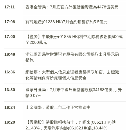
17:11
香港金管局：7月底官方外匯儲備資產為4478億美元
17:08
寶龍地產(01238.HK)7月合約銷售額約5.5億元
17:00
【盈警】中慶股份(01855.HK)料中期除稅後虧損500萬
至2000萬元
16:46
浙江證監局對財通證券股份有限公司採取出具警示函
措施
16:36
網信辦：大型個人信息處理者應當採取加密、去標識
化等措施保障所處理個人信息安全
16:30
國家外匯局：7月末中國外匯儲備規模34188億美元 升
幅0.07%
16:24
山金國際：港股上市工作正常推進中
16:20
【異動股】港股跌幅榜前十，九福來(08611.HK)跌
21.43%，天瑞汽車内飾(06162.HK)跌18.44%