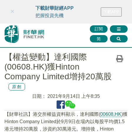
財華智庫網
FINTV
FINMETA
財華證券
媒體矩陣
下載財華財經APP
×
下載APP
智庫沙龍
聯絡我們
把握投資先機
訂閱
简
【權益變動】達利國際
(00608.HK)獲Hinton
Company Limited增持20萬股
原創
日期：
2021年9月14日 上午8:35
【財華社訊】港交所權益資料顯示，達利國際(
00608.HK
)獲
Hinton Company Limited於9月9日在場內以每股平均價1.5
港元增持20萬股，涉資約30萬港元。增持後，Hinton