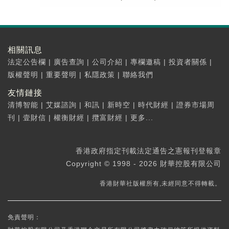
相關訊息
法定公告欄
|
廣告查詢
|
公司介紹
|
專欄邀稿
|
投資者關係
|
版權聲明
|
重要聲明
|
私隱政策
|
聯絡我們
友情鏈接
清博智能
|
艾媒諮詢
|
和訊
|
新時空
|
時代財經
|
證券市場周
刊
|
壹財信
|
權衡財經
|
攬富財經
|
更多...
香港政府指定刊載法定通告之憲報刊登報章
Copyright © 1998 - 2026 財華控股有限公司
香港財華社版權所有,未經同意不得轉載。
免責聲明：