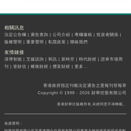
相關訊息
法定公告欄
|
廣告查詢
|
公司介紹
|
專欄邀稿
|
投資者關係
|
版權聲明
|
重要聲明
|
私隱政策
|
聯絡我們
友情鏈接
清博智能
|
艾媒諮詢
|
和訊
|
新時空
|
時代財經
|
證券市場周
刊
|
壹財信
|
權衡財經
|
攬富財經
|
更多...
香港政府指定刊載法定通告之憲報刊登報章
Copyright © 1998 - 2026 財華控股有限公司
香港財華社版權所有,未經同意不得轉載。
免責聲明：
財華控股有限公司及香港聯合交易所有限公司將盡力確保彼等所提供資料