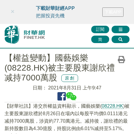
財華智庫網
FINTV
FINMETA
財華證券
媒體矩陣
下載財華財經APP
×
下載APP
智庫沙龍
聯絡我們
把握投資先機
訂閱
简
【權益變動】國藝娛樂
(08228.HK)被主要股東謝欣禮
减持7000萬股
原創
日期：
2021年8月31日 上午9:47
【財華社訊】港交所權益資料顯示，國藝娛樂(
08228.HK
)被
主要股東謝欣禮於8月26日在場內以每股平均價0.0111港元
减持7000萬股，涉資約77.70萬港元。减持後，謝欣禮的最
新持股數目為4.30億股，持股比例由6.01%减持至5.17%。