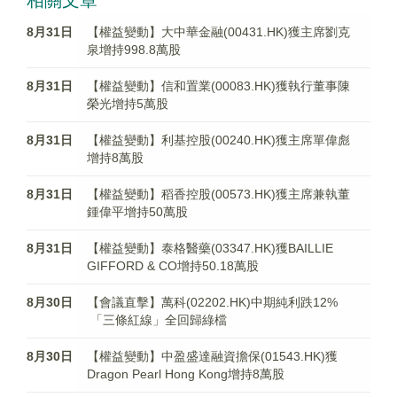
相關文章
8月31日
【權益變動】大中華金融(00431.HK)獲主席劉克
泉增持998.8萬股
8月31日
【權益變動】信和置業(00083.HK)獲執行董事陳
榮光增持5萬股
8月31日
【權益變動】利基控股(00240.HK)獲主席單偉彪
增持8萬股
8月31日
【權益變動】稻香控股(00573.HK)獲主席兼執董
鍾偉平增持50萬股
8月31日
【權益變動】泰格醫藥(03347.HK)獲BAILLIE
GIFFORD & CO增持50.18萬股
8月30日
【會議直擊】萬科(02202.HK)中期純利跌12%
「三條紅線」全回歸綠檔
8月30日
【權益變動】中盈盛達融資擔保(01543.HK)獲
Dragon Pearl Hong Kong增持8萬股