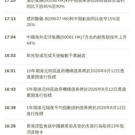
17:20
湯臣集團(00258.HK)料中期股東應佔除稅後綜合溢利
同比下跌85%至90%
17:13
禮邦醫藥-B(09637.HK)料中期虧損同比收窄15%至
25%
17:04
中國海外宏洋集團(00081.HK)7月合約銷售額按年上升
44%
16:53
和光智成完成天使輪數千萬融資
16:51
10年期港元特區政府機構債券將於2026年8月12日透
過重開進行投標
16:43
5年期港元特區政府機構債券將於2026年8月12日透過
重開進行投標
16:39
1年期港元隔夜平均指數掛鉤債券將於2026年8月12日
進行投標
16:28
香港證監會就中國糖果前高管的失當行為取得13年取
消資格令