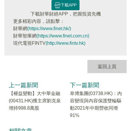
下載APP
下載財華財經APP，把握投資先機
更多精彩内容，請點擊：
財華網
(https://www.finet.hk/)
財華智庫網
(https://www.finet.com.cn)
現代電視FINTV
(http://www.fintv.hk)
返回上頁
上一篇新聞
下一篇新聞
【權益變動】大中華金融
阜博集團(03738.HK)：內
(00431.HK)獲主席劉克泉
容變現與內容保護雙輪驅
增持998.8萬股
動2021年中期營收同增
91%