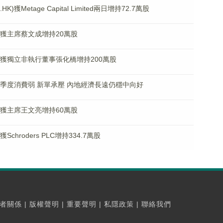
獲Metage Capital Limited兩日增持72.7萬股
K)獲主席蔡文成增持20萬股
K)獲獨立非執行董事張化橋增持200萬股
)稱二季度消費弱 新單承壓 內地經濟長遠仍穩中向好
K)獲主席王文亮增持60萬股
chroders PLC增持334.7萬股
者關係
|
版權聲明
|
重要聲明
|
私隱政策
|
聯絡我們