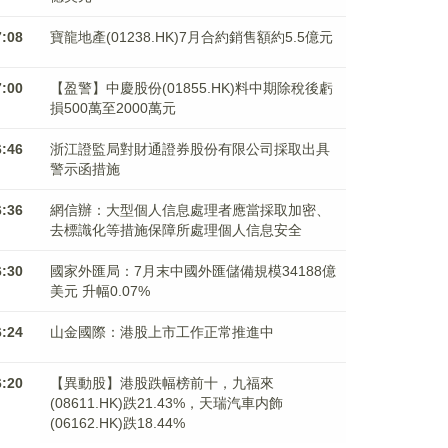
7:08
寶龍地產(01238.HK)7月合約銷售額約5.5億元
7:00
【盈警】中慶股份(01855.HK)料中期除稅後虧
損500萬至2000萬元
6:46
浙江證監局對財通證券股份有限公司採取出具
警示函措施
6:36
網信辦：大型個人信息處理者應當採取加密、
去標識化等措施保障所處理個人信息安全
6:30
國家外匯局：7月末中國外匯儲備規模34188億
美元 升幅0.07%
6:24
山金國際：港股上市工作正常推進中
6:20
【異動股】港股跌幅榜前十，九福來
(08611.HK)跌21.43%，天瑞汽車内飾
(06162.HK)跌18.44%