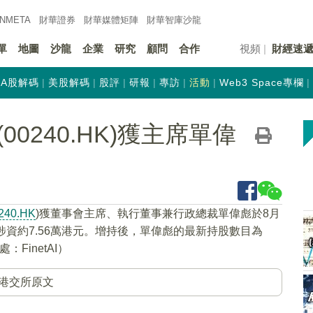
INMETA
財華證券
財華
媒體矩陣
財華
智庫沙龍
單
地圖
沙龍
企業
研究
顧問
合作
視頻
財經速
A股解碼
美股解碼
股評
研報
專訪
活動
Web3 Space專欄
0240.HK)獲主席單偉
240.HK
)獲董事會主席、執行董事兼行政總裁單偉彪於8月
，涉資約7.56萬港元。增持後，單偉彪的最新持股數目為
：FinetAI）
港交所原文