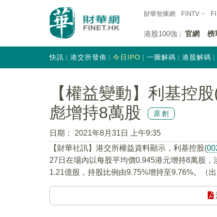
財華智庫網
FINTV
F
港股100強
官網
榜
快訊
港交所發佈
今日IPO
一圖解碼
港股解碼
【權益變動】利基控股(0
彪增持8萬股
原創
日期：
2021年8月31日 上午9:35
【財華社訊】港交所權益資料顯示，利基控股(
00
27日在場內以每股平均價0.945港元增持8萬股
1.21億股，持股比例由9.75%增持至9.76%。（出處