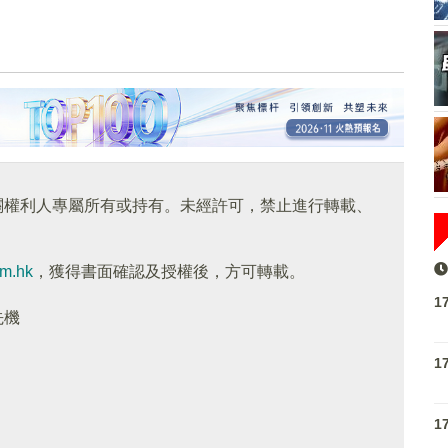
關權利人專屬所有或持有。未經許可，禁止進行轉載、
om.hk
，獲得書面確認及授權後，方可轉載。
1
先機
1
1