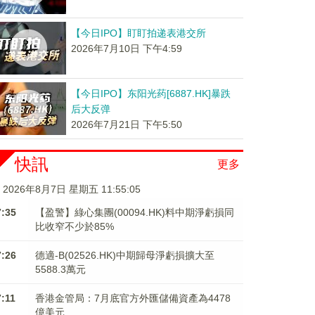
【今日IPO】盯盯拍递表港交所
2026年7月10日 下午4:59
【今日IPO】东阳光药[6887.HK]暴跌
后大反弹
2026年7月21日 下午5:50
快訊
更多
2026年8月7日 星期五 11:55:06
7:35
【盈警】綠心集團(00094.HK)料中期淨虧損同
比收窄不少於85%
7:26
德適-B(02526.HK)中期歸母淨虧損擴大至
5588.3萬元
7:11
香港金管局：7月底官方外匯儲備資產為4478
億美元