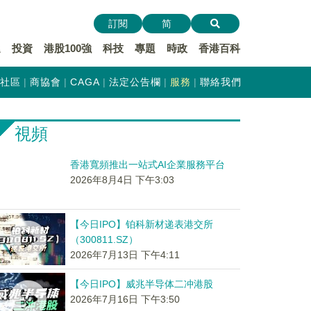
訂閱
简
遞
投資
港股100強
科技
專題
時政
香港百科
社區
商協會
CAGA
法定公告欄
服務
聯絡我們
視頻
香港寬頻推出一站式AI企業服務平台
2026年8月4日 下午3:03
【今日IPO】铂科新材递表港交所
（300811.SZ）
2026年7月13日 下午4:11
【今日IPO】威兆半导体二冲港股
2026年7月16日 下午3:50