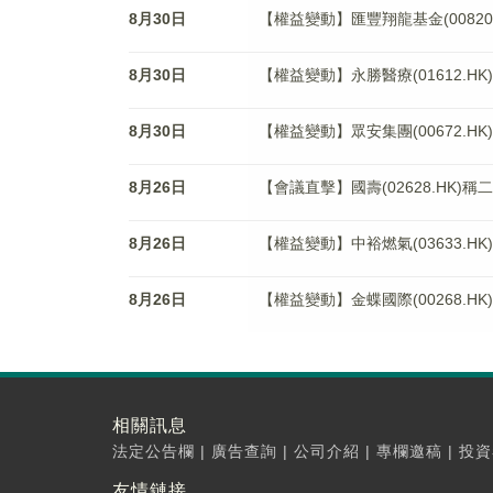
8月30日
【權益變動】匯豐翔龍基金(00820.HK)
8月30日
【權益變動】永勝醫療(01612.H
8月30日
【權益變動】眾安集團(00672.H
8月26日
【會議直擊】國壽(02628.HK
8月26日
【權益變動】中裕燃氣(03633.H
8月26日
【權益變動】金蝶國際(00268.HK)獲S
相關訊息
法定公告欄
|
廣告查詢
|
公司介紹
|
專欄邀稿
|
投資
友情鏈接