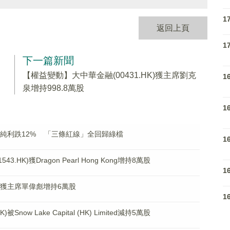
1
返回上頁
1
下一篇新聞
【權益變動】大中華金融(00431.HK)獲主席劉克
1
泉增持998.8萬股
1
)中期純利跌12% 「三條紅線」全回歸綠檔
1
HK)獲Dragon Pearl Hong Kong增持8萬股
1
K)獲主席單偉彪增持6萬股
1
now Lake Capital (HK) Limited減持5萬股