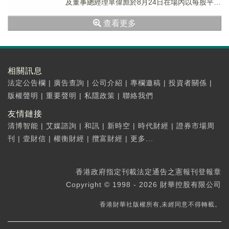
及董事總經理單偉彪於8月24日在場內以每股平均
價0.9386港元增持70萬股，涉資約6...
查看更多
相關訊息
法定公告欄
|
廣告查詢
|
公司介紹
|
專欄邀稿
|
投資者關係
|
版權聲明
|
重要聲明
|
私隱政策
|
聯絡我們
友情鏈接
清博智能
|
艾媒諮詢
|
和訊
|
新時空
|
時代財經
|
證券市場周
刊
|
壹財信
|
權衡財經
|
攬富財經
|
更多...
香港政府指定刊載法定通告之憲報刊登報章
Copyright © 1998 - 2026 財華控股有限公司
香港財華社版權所有,未經同意不得轉載。