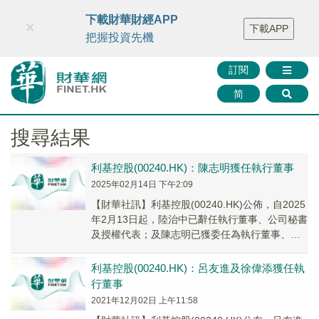
財華智庫網
FINTV
FINMETA
財華證券
媒體矩陣
下載財華財經APP
×
下載APP
智庫沙龍
聯絡我們
把握投資先機
訂閱
简
搜尋結果
利基控股(00240.HK)：陳志明獲任執行董事
2025年02月14日 下午2:09
【財華社訊】利基控股(00240.HK)公佈，自2025
年2月13日起，陸治中已辭任執行董事、公司秘書
及授權代表；及陳志明已獲委任為執行董事、公
司秘書及授權代表。
利基控股(00240.HK)：呂友進及徐偉添獲任執
行董事
2021年12月02日 上午11:58