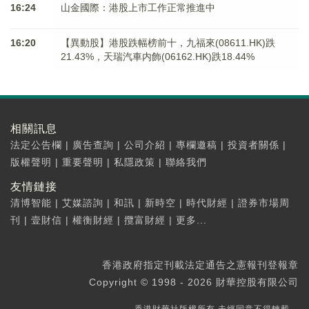
16:24
山金國際：港股上市工作正常推進中
16:20
【異動股】港股跌幅榜前十，九福來(08611.HK)跌
21.43%，天瑞汽車内飾(06162.HK)跌18.44%
相關訊息
法定公告欄
|
廣告查詢
|
公司介紹
|
專欄邀稿
|
投資者關係
|
版權聲明
|
重要聲明
|
私隱政策
|
聯絡我們
友情鏈接
清博智能
|
艾媒諮詢
|
和訊
|
新時空
|
時代財經
|
證券市場周
刊
|
壹財信
|
權衡財經
|
攬富財經
|
更多...
香港政府指定刊載法定通告之憲報刊登報章
Copyright © 1998 - 2026 財華控股有限公司