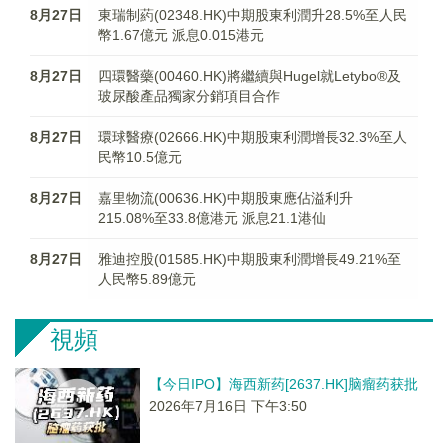
8月27日
東瑞制葯(02348.HK)中期股東利潤升28.5%至人民
幣1.67億元 派息0.015港元
8月27日
四環醫藥(00460.HK)將繼續與Hugel就Letybo®及
玻尿酸產品獨家分銷項目合作
8月27日
環球醫療(02666.HK)中期股東利潤增長32.3%至人
民幣10.5億元
8月27日
嘉里物流(00636.HK)中期股東應佔溢利升
215.08%至33.8億港元 派息21.1港仙
8月27日
雅迪控股(01585.HK)中期股東利潤增長49.21%至
人民幣5.89億元
視頻
【今日IPO】海西新药[2637.HK]脑瘤药获批
2026年7月16日 下午3:50