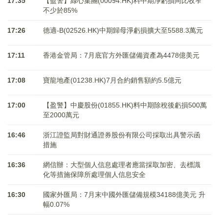
17:35
【盈警】綠心集團(00094.HK)料中期淨虧損同比收窄
不少於85%
17:26
德適-B(02526.HK)中期歸母淨虧損擴大至5588.3萬元
17:11
香港金管局：7月底官方外匯儲備資產為4478億美元
17:08
寶龍地產(01238.HK)7月合約銷售額約5.5億元
17:00
【盈警】中慶股份(01855.HK)料中期除稅後虧損500萬
至2000萬元
16:46
浙江證監局對財通證券股份有限公司採取出具警示函
措施
16:36
網信辦：大型個人信息處理者應當採取加密、去標識
化等措施保障所處理個人信息安全
16:30
國家外匯局：7月末中國外匯儲備規模34188億美元 升
幅0.07%