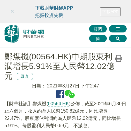
財華智庫網
FINTV
FINMETA
財華證券
媒體矩陣
下載財華財經APP
×
下載APP
智庫沙龍
聯絡我們
把握投資先機
訂閱
简
鄭煤機(00564.HK)中期股東利
潤增長5.91%至人民幣12.02億
元
原創
日期：
2021年8月27日 下午2:47
【財華社訊】鄭煤機(
00564.HK
)公佈，截至2021年6月30日
止六個月，收入約為人民幣150.82億元，同比增長
22.47%。股東應佔利潤約為人民幣12.02億元，同比增長
5.91%。每股盈利人民幣0.69元；不派息。