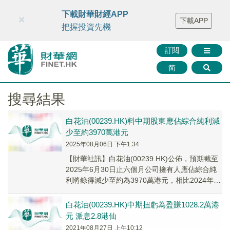
財華智庫網
FINTV
FINMETA
財華證券
媒體矩陣
下載財華財經APP
×
下載APP
智庫沙龍
聯絡我們
把握投資先機
訂閱
简
搜尋結果
白花油(00239.HK)料中期股東應佔綜合純利減
少至約3970萬港元
2025年08月06日 下午1:34
【財華社訊】白花油(00239.HK)公佈，預期截至
2025年6月30日止六個月公司擁有人應佔綜合純
利將錄得減少至約為3970萬港元，相比2024年同
期公司擁有人應佔綜合純利為4...
白花油(00239.HK)中期扭虧為盈賺1028.2萬港
元 派息2.8港仙
2021年08月27日 上午10:12