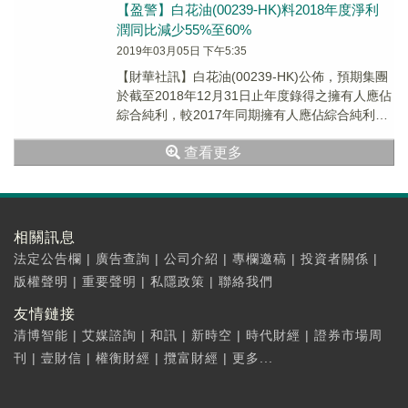
【盈警】白花油(00239-HK)料2018年度淨利
潤同比減少55%至60%
2019年03月05日 下午5:35
【財華社訊】白花油(00239-HK)公佈，預期集團
於截至2018年12月31日止年度錄得之擁有人應佔
綜合純利，較2017年同期擁有人應佔綜合純利
1.03億港元減少約55.0%至60.0%。
查看更多
相關訊息
法定公告欄
|
廣告查詢
|
公司介紹
|
專欄邀稿
|
投資者關係
|
版權聲明
|
重要聲明
|
私隱政策
|
聯絡我們
友情鏈接
清博智能
|
艾媒諮詢
|
和訊
|
新時空
|
時代財經
|
證券市場周
刊
|
壹財信
|
權衡財經
|
攬富財經
|
更多...