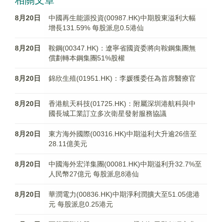
相關文章
8月20日
中國再生能源投資(00987.HK)中期股東溢利大幅
增長131.59% 每股派息0.5港仙
8月20日
鞍鋼(00347.HK)：遼寧省國資委將向鞍鋼集團無
償劃轉本鋼集團51%股權
8月20日
錦欣生殖(01951.HK)：李媛獲委任為首席醫療官
8月20日
香港航天科技(01725.HK)：附屬深圳港航科與中
國長城工業訂立多次衛星發射服務協議
8月20日
東方海外國際(00316.HK)中期溢利大升逾26倍至
28.11億美元
8月20日
中國海外宏洋集團(00081.HK)中期溢利升32.7%至
人民幣27億元 每股派息8港仙
8月20日
華潤電力(00836.HK)中期淨利潤擴大至51.05億港
元 每股派息0.25港元