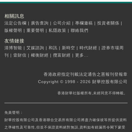
相關訊息
法定公告欄
|
廣告查詢
|
公司介紹
|
專欄邀稿
|
投資者關係
|
版權聲明
|
重要聲明
|
私隱政策
|
聯絡我們
友情鏈接
清博智能
|
艾媒諮詢
|
和訊
|
新時空
|
時代財經
|
證券市場周
刊
|
壹財信
|
權衡財經
|
攬富財經
|
更多...
香港政府指定刊載法定通告之憲報刊登報章
Copyright © 1998 - 2026 財華控股有限公司
香港財華社版權所有,未經同意不得轉載。
免責聲明：
財華控股有限公司及香港聯合交易所有限公司將盡力確保彼等所提供資料
之準確性及可靠性,但並不保證資料絕對無誤,資料如有錯漏而令閣下蒙受