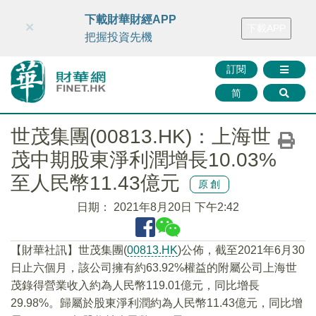
財華智庫網
FINTV
FINMETA
財華證券
媒體矩陣
下載財華財經APP
×
下載APP
智庫沙龍
聯絡我們
把握投資先機
訂閱
简
世茂集團(00813.HK)：上海世
茂中期股東淨利潤增長10.03%
至人民幣11.43億元
原創
日期：
2021年8月20日 下午2:42
【財華社訊】世茂集團(
00813.HK
)公佈，截至2021年6月30
日止六個月，該公司擁有約63.92%權益的附屬公司上海世
茂錄得營業收入約為人民幣119.01億元，同比增長
29.98%。歸屬於股東淨利潤約為人民幣11.43億元，同比增