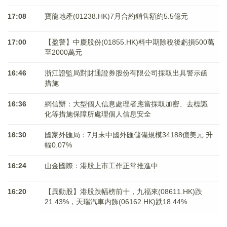
17:08
寶龍地產(01238.HK)7月合約銷售額約5.5億元
17:00
【盈警】中慶股份(01855.HK)料中期除稅後虧損500萬
至2000萬元
16:46
浙江證監局對財通證券股份有限公司採取出具警示函
措施
16:36
網信辦：大型個人信息處理者應當採取加密、去標識
化等措施保障所處理個人信息安全
16:30
國家外匯局：7月末中國外匯儲備規模34188億美元 升
幅0.07%
16:24
山金國際：港股上市工作正常推進中
16:20
【異動股】港股跌幅榜前十，九福來(08611.HK)跌
21.43%，天瑞汽車内飾(06162.HK)跌18.44%