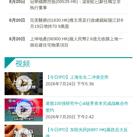
8月20日
冠華國際控股(00539.HK)：梁劍虹已辭任獨立非
執行董事
8月20日
完美醫療(01830.HK)獲主席及行政總裁歐陽江於8
月19日增持70.9萬股
8月20日
上坤地產(06900.HK)擬人民幣2.6億元收購上海一
個在建住宅物業項目
視頻
【今日IPO】上海生生二冲港交所
2026年7月24日 下午5:36
港股100强研究中心&链界资本完成战略合作
签约
2026年7月20日 下午2:42
【今日IPO】东阳光药[6887.HK]暴跌后大反
弹