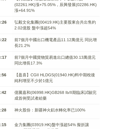
(02261.HK)漲+75.05%，辰興發展(02286.HK)
漲+64.91%
3:26
弘毅文化集團(00419.HK)主要股東合共出售約
2.02億股 盤中漲超54%
3:22
前7個月中國出口機電產品11.12萬億元 同比增
長21.2%
3:17
前7個月中國貨物貿易進出口總值30.13萬億元
同比增長17.3%
1:56
【盈喜】CGII HLDGS(01940.HK)料中期稅後
純利增至不少於1億元
1:42
億騰嘉和(06998.HK)GB268 Ib/II期臨床試驗完
成首例受試者給藥
1:28
神火股份：新疆神火鋁水轉化率已100%
1:15
金力集團(03919.HK)盤中漲超54% 擬折讓