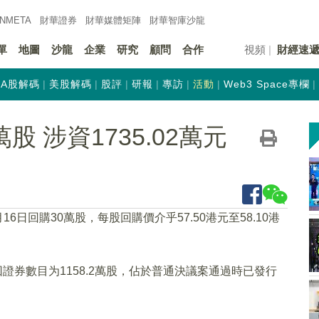
INMETA
財華證券
財華
媒體矩陣
財華
智庫沙龍
單
地圖
沙龍
企業
研究
顧問
合作
視頻
財經速
A股解碼
美股解碼
股評
研報
專訪
活動
Web3 Space專欄
萬股 涉資1735.02萬元
月16日回購30萬股，每股回購價介乎57.50港元至58.10港
證券數目为1158.2萬股，佔於普通決議案通過時已發行