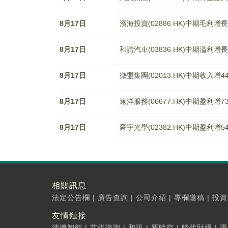
8月17日
濱海投資(02886.HK)中期毛利增長
8月17日
和諧汽車(03836.HK)中期溢利增長
8月17日
微盟集團(02013.HK)中期收入增
8月17日
遠洋服務(06677.HK)中期盈利增7
8月17日
舜宇光學(02382.HK)中期盈利增
相關訊息
法定公告欄
|
廣告查詢
|
公司介紹
|
專欄邀稿
|
投資
友情鏈接
清博智能
|
艾媒諮詢
|
和訊
|
新時空
|
時代財經
|
證