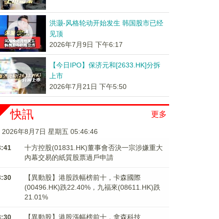
洪灏-风格轮动开始发生 韩国股市已经
见顶
2026年7月9日 下午6:17
【今日IPO】保济元和[2633.HK]分拆
上市
2026年7月21日 下午5:50
快訊
更多
2026年8月7日 星期五 05:46:46
3:41
十方控股(01831.HK)董事會否決一宗涉嫌重大
內幕交易的紙質股票過戶申請
3:30
【異動股】港股跌幅榜前十，卡森國際
(00496.HK)跌22.40%，九福來(08611.HK)跌
21.01%
3:30
【異動股】港股漲幅榜前十，拿森科技