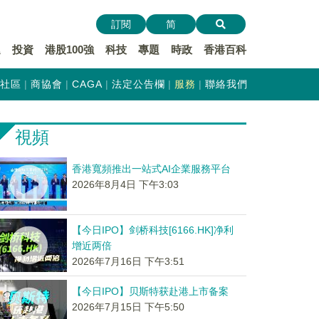
訂閱
简
遞
投資
港股100強
科技
專題
時政
香港百科
社區
商協會
CAGA
法定公告欄
服務
聯絡我們
視頻
香港寬頻推出一站式AI企業服務平台
2026年8月4日 下午3:03
【今日IPO】剑桥科技[6166.HK]净利
增近两倍
2026年7月16日 下午3:51
【今日IPO】贝斯特获赴港上市备案
2026年7月15日 下午5:50