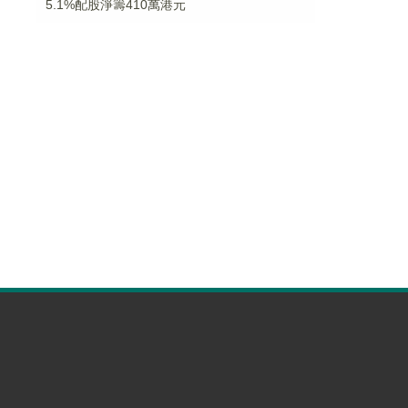
5.1%配股淨籌410萬港元