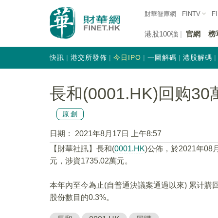
財華智庫網
FINTV
F
港股100強
官網
榜
快訊
港交所發佈
今日IPO
一圖解碼
港股解碼
長和(0001.HK)回购30
原創
日期：
2021年8月17日 上午8:57
【財華社訊】長和(
0001.HK
)公佈，於2021年08
元，涉資1735.02萬元。
本年內至今為止(自普通決議案通過以來) 累计購回
股份數目的0.3%。