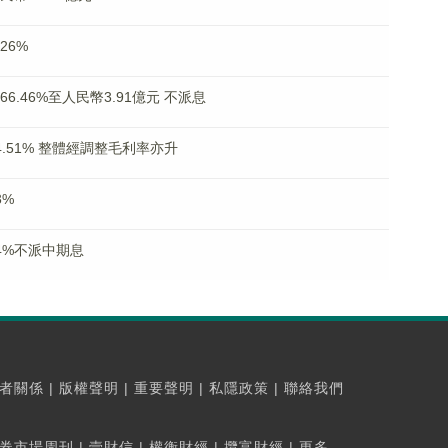
26%
66.46%至人民幣3.91億元 不派息
44.51% 整體經調整毛利率亦升
3%
54%不派中期息
者關係
|
版權聲明
|
重要聲明
|
私隱政策
|
聯絡我們
券市場周刊
|
壹財信
|
權衡財經
|
攬富財經
|
更多...