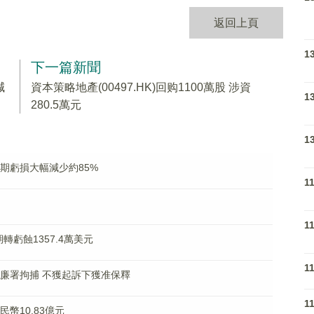
返回上頁
1
下一篇新聞
減
資本策略地產(00497.HK)回购1100萬股 涉資
1
280.5萬元
1
料中期虧損大幅減少約85%
1
1
)中期轉虧蝕1357.4萬美元
1
陽被廉署拘捕 不獲起訴下獲准保釋
1
民幣10.83億元