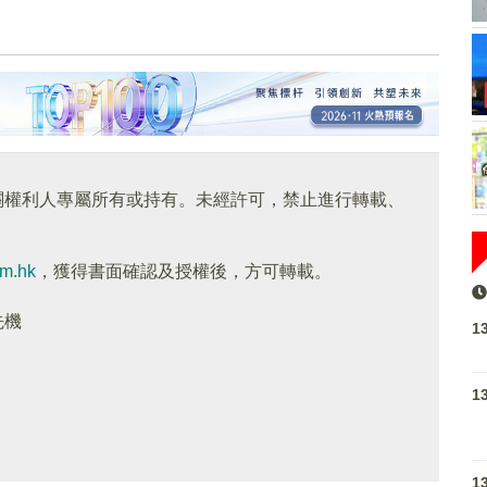
關權利人專屬所有或持有。未經許可，禁止進行轉載、
om.hk
，獲得書面確認及授權後，方可轉載。
先機
1
1
1