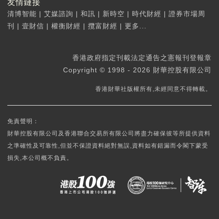
友情鏈接
清博智能
|
艾媒諮詢
|
和訊
|
新時空
|
時代財經
|
證券市場周
刊
|
壹財信
|
權衡財經
|
攬富財經
|
更多...
香港政府指定刊載法定通告之憲報刊登報章
Copyright © 1998 - 2026 財華控股有限公司
香港財華社版權所有,未經同意不得轉載。
免責聲明：
財華控股有限公司及香港聯合交易所有限公司將盡力確保彼等所提供資料
之準確性及可靠性,但並不保證資料絕對無誤,資料如有錯漏而令閣下蒙受
損失,本公司概不負責。