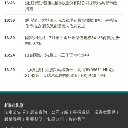
16:46
浙江證監局對財通證券股份有限公司採取出具警示函
措施
16:36
網信辦：大型個人信息處理者應當採取加密、去標識
化等措施保障所處理個人信息安全
16:30
國家外匯局：7月末中國外匯儲備規模34188億美元 升
幅0.07%
16:24
山金國際：港股上市工作正常推進中
16:20
【異動股】港股跌幅榜前十，九福來(08611.HK)跌
21.43%，天瑞汽車内飾(06162.HK)跌18.44%
相關訊息
法定公告欄
|
廣告查詢
|
公司介紹
|
專欄邀稿
|
投資者關係
|
版權聲明
|
重要聲明
|
私隱政策
|
聯絡我們