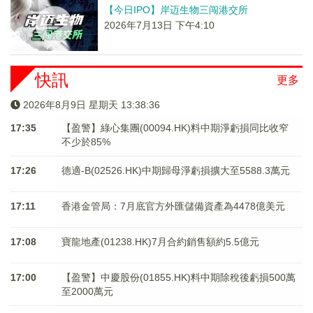
【今日IPO】岸迈生物三闯港交所
2026年7月13日 下午4:10
快訊
更多
2026年8月9日 星期天 13:38:36
17:35
【盈警】綠心集團(00094.HK)料中期淨虧損同比收窄
不少於85%
17:26
德適-B(02526.HK)中期歸母淨虧損擴大至5588.3萬元
17:11
香港金管局：7月底官方外匯儲備資產為4478億美元
17:08
寶龍地產(01238.HK)7月合約銷售額約5.5億元
17:00
【盈警】中慶股份(01855.HK)料中期除稅後虧損500萬
至2000萬元