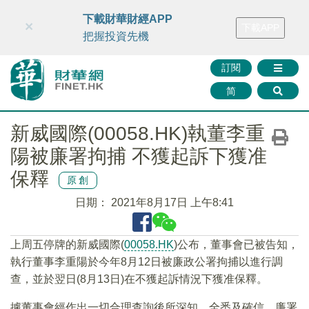
財華智庫網
FINTV
FINMETA
財華證券
媒體矩陣
下載財華財經APP
×
下載APP
智庫沙龍
聯絡我們
把握投資先機
訂閱
简
新威國際(00058.HK)執董李重
陽被廉署拘捕 不獲起訴下獲准
保釋
原創
日期：
2021年8月17日 上午8:41
上周五停牌的新威國際(
00058.HK
)公布，董事會已被告知，
執行董事李重陽於今年8月12日被廉政公署拘捕以進行調
查，並於翌日(8月13日)在不獲起訴情況下獲准保釋。
據董事會經作出一切合理查詢後所深知﹑全悉及確信，廉署