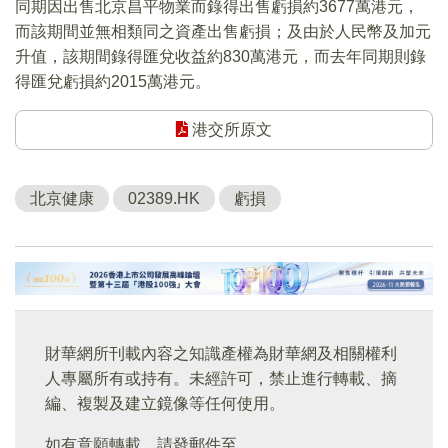
同期因出售北京昌平物業而錄得出售虧損約3677萬港元，
而該期間並無相類同之資產出售虧損；及由於人民幣及加元
升值，該期間錄得匯兌收益約830萬港元，而去年同期則錄
得匯兌虧損約2015萬港元。
港交所原文
北京健康
02389.HK
虧損
財華網所刊載內容之知識產權為財華網及相關權利
人專屬所有或持有。未經許可，禁止進行轉載、摘
編、複製及建立鏡像等任何使用。
如有意願轉載，請發郵件至