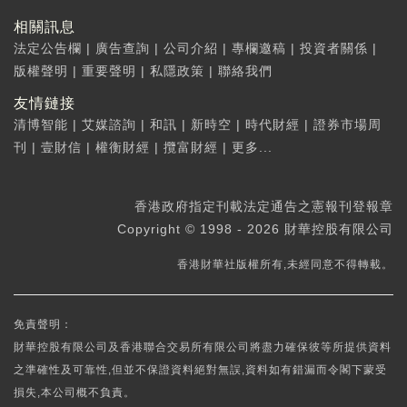
相關訊息
法定公告欄
|
廣告查詢
|
公司介紹
|
專欄邀稿
|
投資者關係
|
版權聲明
|
重要聲明
|
私隱政策
|
聯絡我們
友情鏈接
清博智能
|
艾媒諮詢
|
和訊
|
新時空
|
時代財經
|
證券市場周
刊
|
壹財信
|
權衡財經
|
攬富財經
|
更多...
香港政府指定刊載法定通告之憲報刊登報章
Copyright © 1998 - 2026 財華控股有限公司
香港財華社版權所有,未經同意不得轉載。
免責聲明：
財華控股有限公司及香港聯合交易所有限公司將盡力確保彼等所提供資料
之準確性及可靠性,但並不保證資料絕對無誤,資料如有錯漏而令閣下蒙受
損失,本公司概不負責。