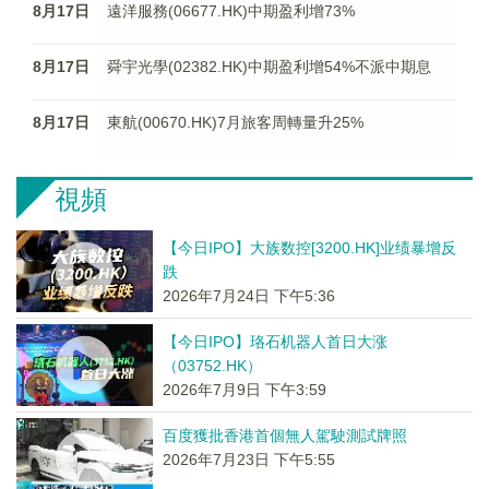
8月17日
遠洋服務(06677.HK)中期盈利增73%
8月17日
舜宇光學(02382.HK)中期盈利增54%不派中期息
8月17日
東航(00670.HK)7月旅客周轉量升25%
視頻
【今日IPO】大族数控[3200.HK]业绩暴增反
跌
2026年7月24日 下午5:36
【今日IPO】珞石机器人首日大涨
（03752.HK）
2026年7月9日 下午3:59
百度獲批香港首個無人駕駛測試牌照
2026年7月23日 下午5:55