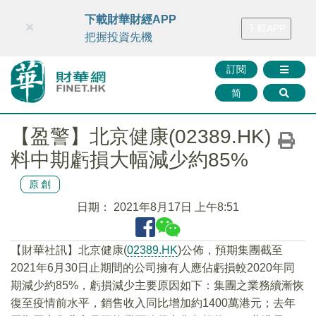
財華智庫網
FINTV
FINMETA
財華證券
媒體矩陣
下載財華財經APP
×
下載APP
智庫沙龍
聯絡我們
把握投資先機
訂閱
简
【盈警】北京健康(02389.HK)
料中期虧損大幅減少約85%
原創
日期：
2021年8月17日 上午8:51
【財華社訊】北京健康(
02389.HK
)公佈，預期集團截至
2021年6月30日止期間的公司擁有人應佔虧損較2020年同
期減少約85%，虧損減少主要原因如下：集團之業務續漸恢
復至疫情前水平，銷售收入同比增加約1400萬港元；去年