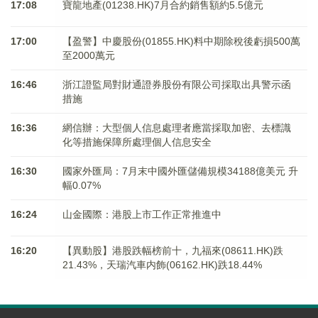
17:08
寶龍地產(01238.HK)7月合約銷售額約5.5億元
17:00
【盈警】中慶股份(01855.HK)料中期除稅後虧損500萬
至2000萬元
16:46
浙江證監局對財通證券股份有限公司採取出具警示函
措施
16:36
網信辦：大型個人信息處理者應當採取加密、去標識
化等措施保障所處理個人信息安全
16:30
國家外匯局：7月末中國外匯儲備規模34188億美元 升
幅0.07%
16:24
山金國際：港股上市工作正常推進中
16:20
【異動股】港股跌幅榜前十，九福來(08611.HK)跌
21.43%，天瑞汽車内飾(06162.HK)跌18.44%