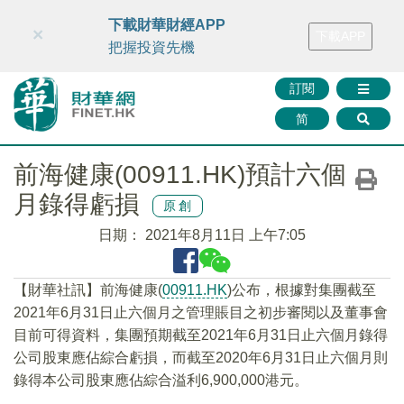
財華智庫網
FINTV
FINMETA
財華證券
媒體矩陣
下載財華財經APP
×
下載APP
智庫沙龍
聯絡我們
把握投資先機
訂閱
简
前海健康(00911.HK)預計六個
月錄得虧損
原創
日期：
2021年8月11日 上午7:05
【財華社訊】前海健康(
00911.HK
)公布，根據對集團截至
2021年6月31日止六個月之管理賬目之初步審閱以及董事會
目前可得資料，集團預期截至2021年6月31日止六個月錄得
公司股東應佔綜合虧損，而截至2020年6月31日止六個月則
錄得本公司股東應佔綜合溢利6,900,000港元。