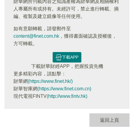
財華網所刊載內容之知識產權為財華網及相關權利
人專屬所有或持有。未經許可，禁止進行轉載、摘
編、複製及建立鏡像等任何使用。
如有意願轉載，請發郵件至
content@finet.com.hk
，獲得書面確認及授權後，
方可轉載。
下載APP
下載財華財經APP，把握投資先機
更多精彩内容，請點擊：
財華網
(https://www.finet.hk/)
財華智庫網
(https://www.finet.com.cn)
現代電視FINTV
(http://www.fintv.hk)
返回上頁