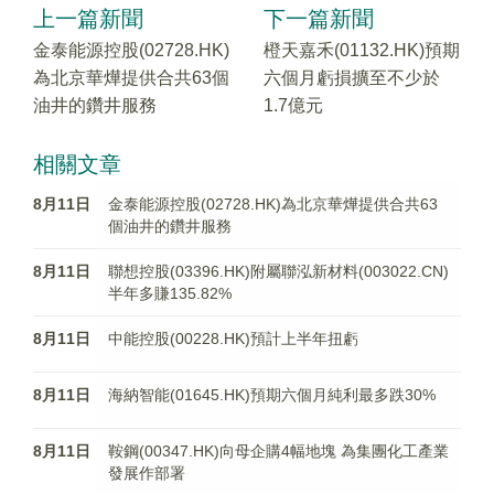
上一篇新聞
下一篇新聞
金泰能源控股(02728.HK)
橙天嘉禾(01132.HK)預期
為北京華燁提供合共63個
六個月虧損擴至不少於
油井的鑽井服務
1.7億元
相關文章
8月11日
金泰能源控股(02728.HK)為北京華燁提供合共63
個油井的鑽井服務
8月11日
聯想控股(03396.HK)附屬聯泓新材料(003022.CN)
半年多賺135.82%
8月11日
中能控股(00228.HK)預計上半年扭虧
8月11日
海納智能(01645.HK)預期六個月純利最多跌30%
8月11日
鞍鋼(00347.HK)向母企購4幅地塊 為集團化工產業
發展作部署