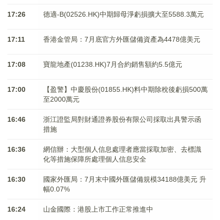
17:26
德適-B(02526.HK)中期歸母淨虧損擴大至5588.3萬元
17:11
香港金管局：7月底官方外匯儲備資產為4478億美元
17:08
寶龍地產(01238.HK)7月合約銷售額約5.5億元
17:00
【盈警】中慶股份(01855.HK)料中期除稅後虧損500萬
至2000萬元
16:46
浙江證監局對財通證券股份有限公司採取出具警示函
措施
16:36
網信辦：大型個人信息處理者應當採取加密、去標識
化等措施保障所處理個人信息安全
16:30
國家外匯局：7月末中國外匯儲備規模34188億美元 升
幅0.07%
16:24
山金國際：港股上市工作正常推進中