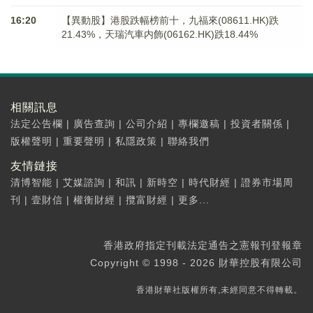
16:20
【異動股】港股跌幅榜前十，九福來(08611.HK)跌
21.43%，天瑞汽車内飾(06162.HK)跌18.44%
相關訊息
法定公告欄
|
廣告查詢
|
公司介紹
|
專欄邀稿
|
投資者關係
|
版權聲明
|
重要聲明
|
私隱政策
|
聯絡我們
友情鏈接
清博智能
|
艾媒諮詢
|
和訊
|
新時空
|
時代財經
|
證券市場周
刊
|
壹財信
|
權衡財經
|
攬富財經
|
更多...
香港政府指定刊載法定通告之憲報刊登報章
Copyright © 1998 - 2026 財華控股有限公司
香港財華社版權所有,未經同意不得轉載。