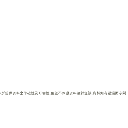
所提供資料之準確性及可靠性,但並不保證資料絕對無誤,資料如有錯漏而令閣