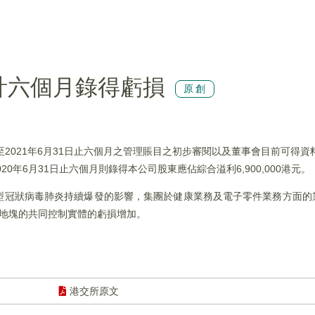
)預計六個月錄得虧損
原創
截至2021年6月31日止六個月之管理賬目之初步審閱以及董事會目前可得資
0年6月31日止六個月則錄得本公司股東應佔綜合溢利6,900,000港元。
受新型冠狀病毒肺炎持續爆發的影響，集團於健康業務及電子零件業務方面
一幅地塊的共同控制實體的虧損增加。
港交所原文