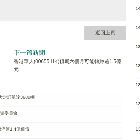
1
1
返回上頁
1
下一篇新聞
香港華人(00655.HK)預期六個月可能轉賺逾1.5億
1
元
1
E大定訂單達3689輛
1
投資委員會
1
供3淨籌1.4億償債