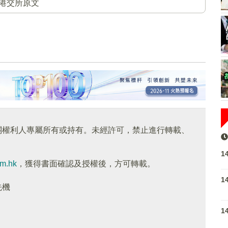
港交所原文
關權利人專屬所有或持有。未經許可，禁止進行轉載、
1
om.hk
，獲得書面確認及授權後，方可轉載。
1
先機
1