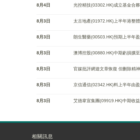
8月4日
光控精技(03302.HK)成立基金
8月3日
太古地產(01972.HK)上半年港整
8月3日
朗生醫藥(00503.HK)預期上半年
8月3日
澳博控股(00880.HK)中期虧損擴至1
8月3日
官媒批評網遊文章恢復 但刪除精
8月3日
京信通信(02342.HK)料上半年由
8月3日
艾德韋宣集團(09919.HK)中期收
相關訊息