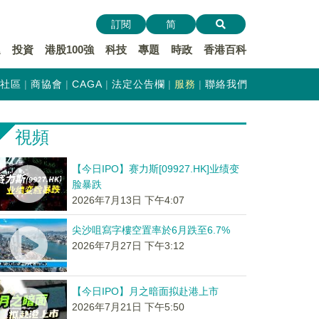
訂閱
简
遞
投資
港股100強
科技
專題
時政
香港百科
社區
商協會
CAGA
法定公告欄
服務
聯絡我們
視頻
【今日IPO】赛力斯[09927.HK]业绩变
脸暴跌
2026年7月13日 下午4:07
尖沙咀寫字樓空置率於6月跌至6.7%
2026年7月27日 下午3:12
【今日IPO】月之暗面拟赴港上市
2026年7月21日 下午5:50