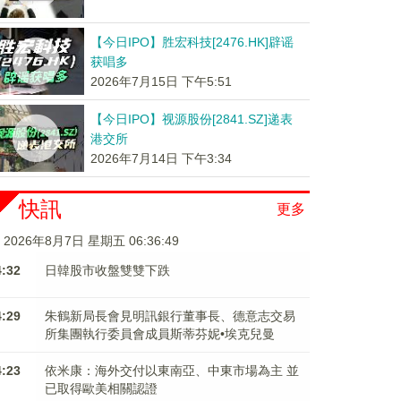
【今日IPO】胜宏科技[2476.HK]辟谣
获唱多
2026年7月15日 下午5:51
【今日IPO】视源股份[2841.SZ]递表
港交所
2026年7月14日 下午3:34
快訊
更多
2026年8月7日 星期五 06:36:49
4:32
日韓股市收盤雙雙下跌
4:29
朱鶴新局長會見明訊銀行董事長、德意志交易
所集團執行委員會成員斯蒂芬妮•埃克兒曼
4:23
依米康：海外交付以東南亞、中東市場為主 並
已取得歐美相關認證