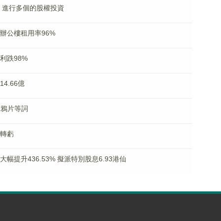
合夥 進行多個的股權投資
體辦公樓租用率96%
盈利跌98%
4.66億
神鴉片等詞
盈轉虧
益大幅提升436.53% 擬派特別股息6.93港仙