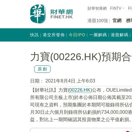
財華智庫網
FINTV
F
港股100強
官網
榜
快訊
港交所發佈
今日IPO
一圖解碼
港股解碼
力寶(00226.HK)預
原創
日期：
2021年8月4日 上午6:03
【財華社訊】力寶(
00226.HK
)公布，OUELim
所有限公司主板上市)於本公佈日期公佈其截至20
司現有之資料，預期集團於本期間可能錄得所佔合營企業
月30日止六個月則錄得所佔虧損約734,000,
益，對比上一期間確認其投資物業之公平值虧損