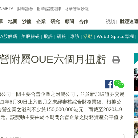
INMETA
財華證券
財華
媒體矩陣
財華
智庫沙龍
單
地圖
沙龍
企業
研究
顧問
合作
視頻
財經速
A股解碼
美股解碼
股評
研報
專訪
活動
Web3 Space專欄
期合營附屬OUE六個月扭虧
ited(公司一間主要合營企業之附屬公司，並於新加坡證券交易
21年6月30日止六個月之未經審核綜合財務業績。根據公
之溢利不少於150,000,000港元，而截至2020年9
000港元。該變動主要由於本期間合營企業之財務資產公平值收
。