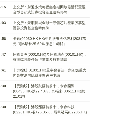
4:15
上交所：財通多策略福鑫定期開放靈活配置混
合型發起式證券投資基金臨時停牌
4:03
上交所：景順長城全球半導體芯片產業股票型
證券投資基金臨時停牌
3:56
卡賓(02030.HK.HK)中期股東應佔溢利2081萬
元 同比增长25.62% 派息1.4港仙
3:47
恒隆集團(00010.HK)及恒隆地產(00101.HK)：
蔡德粦將獲任執行董事及行政總裁
3:41
十方控股(01831.HK)董事會否決一宗涉嫌重大
內幕交易的紙質股票過戶申請
3:30
【異動股】港股跌幅榜前十，卡森國際
(00496.HK)跌22.40%，九福來(08611.HK)跌
21.01%
3:30
【異動股】港股漲幅榜前十，拿森科技
(02261.HK)漲+75.05%，辰興發展(02286.HK)