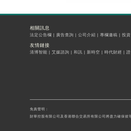
相關訊息
法定公告欄
|
廣告查詢
|
公司介紹
|
專欄邀稿
|
投資
友情鏈接
清博智能
|
艾媒諮詢
|
和訊
|
新時空
|
時代財經
|
證
免責聲明：
財華控股有限公司及香港聯合交易所有限公司將盡力確保彼等