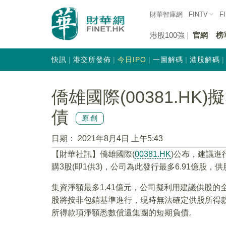
財華智庫網
FINTV
F
港股100強
官網
榜
快訊
港交所發佈
今日IPO
一圖解碼
港股解碼
僑雄國際(00381.HK)
債
原創
日期：
2021年8月4日 上午5:43
【財華社訊】僑雄國際(
00381.HK
)公布，建議進
購3股(即1供3)，公司為此發行最多6.91億股，供
集資淨額最多1.41億元，公司擬利用建議供股
股將按非包銷基準進行，現時無法確定供股所得
所得款項淨額悉數償還集團的短期負債。