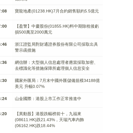
7:08
寶龍地產(01238.HK)7月合約銷售額約5.5億元
7:00
【盈警】中慶股份(01855.HK)料中期除稅後虧
損500萬至2000萬元
6:46
浙江證監局對財通證券股份有限公司採取出具
警示函措施
6:36
網信辦：大型個人信息處理者應當採取加密、
去標識化等措施保障所處理個人信息安全
6:30
國家外匯局：7月末中國外匯儲備規模34188億
美元 升幅0.07%
6:24
山金國際：港股上市工作正常推進中
6:20
【異動股】港股跌幅榜前十，九福來
(08611.HK)跌21.43%，天瑞汽車内飾
(06162.HK)跌18.44%