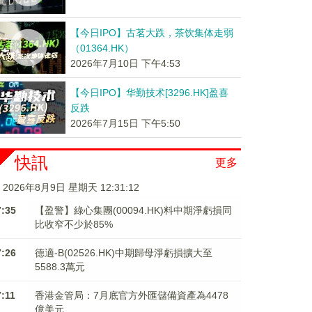
【今日IPO】古茗大跌，茶饮集体走弱
（01364.HK）
2026年7月10日 下午4:53
【今日IPO】华勤技术[3296.HK]盈喜
反跌
2026年7月15日 下午5:50
快訊
更多
2026年8月9日 星期天 12:31:13
7:35
【盈警】綠心集團(00094.HK)料中期淨虧損同
比收窄不少於85%
7:26
德適-B(02526.HK)中期歸母淨虧損擴大至
5588.3萬元
7:11
香港金管局：7月底官方外匯儲備資產為4478
億美元