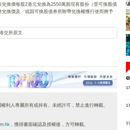
兌換價每股2港元兌換為2550萬股現有股份（受可換股債
整兌換價及╱或因可換股債券所附帶兌換權獲行使而將予
港交所原文
1
關權利人專屬所有或持有。未經許可，禁止進行轉載、
1
1
om.hk
，獲得書面確認及授權後，方可轉載。