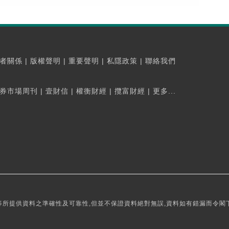
者關係
|
版權聲明
|
重要聲明
|
私隱政策
|
聯絡我們
券市場周刊
|
壹財信
|
權衡財經
|
攬富財經
|
更多...
所提供資料之準確性及可靠性,但並不保證資料絕對無誤,資料如有錯漏而令閣