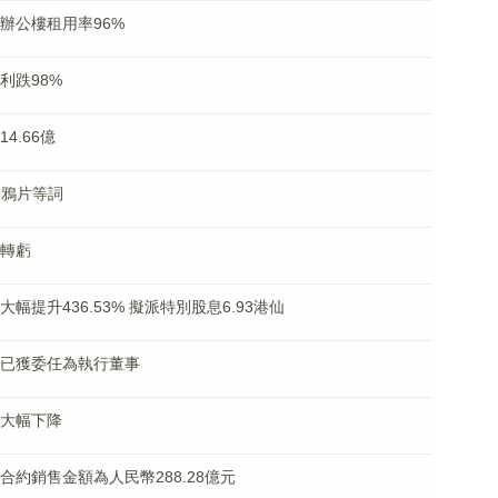
體辦公樓租用率96%
盈利跌98%
4.66億
神鴉片等詞
盈轉虧
益大幅提升436.53% 擬派特別股息6.93港仙
慶龍已獲委任為執行董事
潤大幅下降
月合約銷售金額為人民幣288.28億元