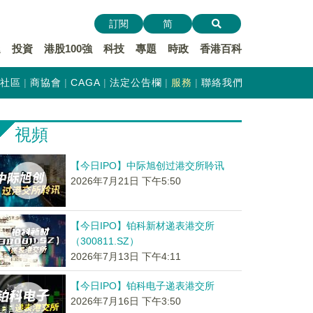
訂閱
简
遞
投資
港股100強
科技
專題
時政
香港百科
社區
商協會
CAGA
法定公告欄
服務
聯絡我們
視頻
【今日IPO】中际旭创过港交所聆讯
2026年7月21日 下午5:50
【今日IPO】铂科新材递表港交所
（300811.SZ）
2026年7月13日 下午4:11
【今日IPO】铂科电子递表港交所
2026年7月16日 下午3:50