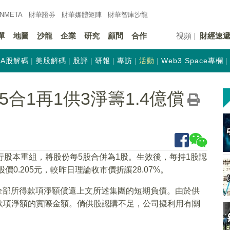
INMETA
財華證券
財華
媒體矩陣
財華
智庫沙龍
單
地圖
沙龍
企業
研究
顧問
合作
視頻
財經速
A股解碼
美股解碼
股評
研報
專訪
活動
Web3 Space專欄
擬5合1再1供3淨籌1.4億償
行股本重組，將股份每5股合併為1股。生效後，每持1股認
股價0.205元，較昨日理論收市價折讓28.07%。
的全部所得款項淨額償還上文所述集團的短期負債。由於供
款項淨額的實際金額。倘供股認購不足，公司擬利用有關