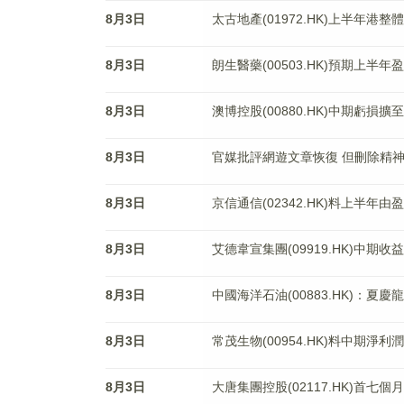
8月3日
太古地產(01972.HK)上半年港整
8月3日
朗生醫藥(00503.HK)預期上半年
8月3日
澳博控股(00880.HK)中期虧損擴至1
8月3日
官媒批評網遊文章恢復 但刪除精
8月3日
京信通信(02342.HK)料上半年由
8月3日
艾德韋宣集團(09919.HK)中期收
8月3日
中國海洋石油(00883.HK)：夏
8月3日
常茂生物(00954.HK)料中期淨利
8月3日
大唐集團控股(02117.HK)首七個