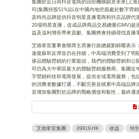
集團於近日與抖音電商的頭部機構願景未來(上海
司(集團持股51%)以在中國內地挖掘處於數字
及時尚品牌提供抖音明星直播電商和抖店品牌代運營
20場明星直播，促成品牌商品交易總量(GMV)
益及溢利增長帶來貢獻。集團將會持續尋找直播
艾德韋宣董事會聯席主席兼行政總裁劉錦耀表示：
速復蘇和反彈並仍在持續，中高端消費受到了明
侈品體驗營銷的行業龍頭，我們的體驗營銷和公關
司仍為大中華區最大的體驗營銷服務商。集團近
字營銷科技和電商發展，提供全域電商服務，包
的消費者數據打通，不斷完善並積累中高端品牌
並增加集團對於品牌的戰略價值和黏性，最終通
艾德韋宣集團
09919.HK
收益
特