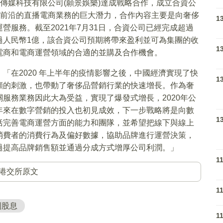
)傳媒科技有限公司(願景娛樂)達成戰略合作，成立合資公
營銷前沿的直播電商業務的巨大潛力，合作內容主要是向奢侈
1
服務。截至2021年7月31日，合資公司已經完成超過
超過人民幣1億，該合資公司預期將帶來盈利並可為集團的收
1
電商和電商運營領域的合適的並購及合作機會。
「在2020 年上半年的疫情影響之後，中國經濟實現了快
1
顯的刺激，也帶動了奢侈品營銷行業的快速增長。作為奢
服務業務因此大為受益，實現了爆發式增長，2020年公
年來在數字營銷的投入也初見成效，下一步戰略將是向數
1
括完善電商運營方面的能力和團隊，並希望把線下與線上
消費者的消費行為及偏好數據，協助品牌進行運營決策，
過提高品牌銷售額並通過分成方式增厚公司利潤。」
1
港交所原文
1
別股息
1