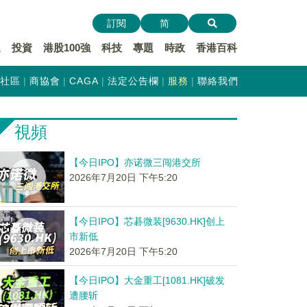
訂閱
简
遞
投資
港股100強
科技
專題
時政
香港百科
社區
商協會
CAGA
法定公告欄
服務
聯絡我們
視頻
【今日IPO】亦诺微三闯港交所
2026年7月20日 下午5:20
【今日IPO】芯碁微装[9630.HK]创上
市新低
2026年7月20日 下午5:20
【今日IPO】大金重工[1081.HK]破发
遭腰斩