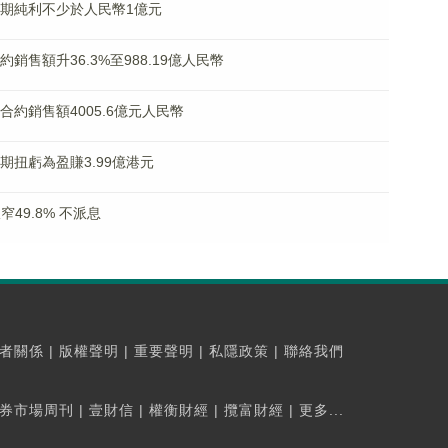
料中期純利不少於人民幣1億元
合約銷售額升36.3%至988.19億人民幣
現合約銷售額4005.6億元人民幣
中期扭虧為盈賺3.99億港元
窄49.8% 不派息
者關係
|
版權聲明
|
重要聲明
|
私隱政策
|
聯絡我們
券市場周刊
|
壹財信
|
權衡財經
|
攬富財經
|
更多...