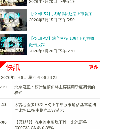
2026年7月20日 下午5:19
【今日IPO】贝斯特获赴港上市备案
2026年7月15日 下午5:50
【今日IPO】滴普科技[1384.HK]营收
翻倍反跌
2026年7月20日 下午5:20
快訊
更多
2026年8月6日 星期四 06:33:24
4:19
北京君正：預計後續仍將主要採用季度調價的
模式
4:13
太古地產(01972.HK)上半年股東應佔基本溢利
同比增11% 中期息0.37港元
4:00
【異動股】汽車整車板塊下挫，北汽藍谷
(600733.CN)跌6.38%