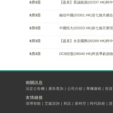
8月3日
【盈喜】眾誠能源(02337.HK)
8月3日
融信中國(03301.HK)首七個月總
8月3日
中國恒大(03333.HK)前七個月實
8月3日
【盈喜】永安國際(00289.HK)料
8月3日
DCB控股(08040.HK)料首季虧損收
相關訊息
法定公告欄
|
廣告查詢
|
公司介紹
|
專欄邀稿
|
投資
友情鏈接
清博智能
|
艾媒諮詢
|
和訊
|
新時空
|
時代財經
|
證