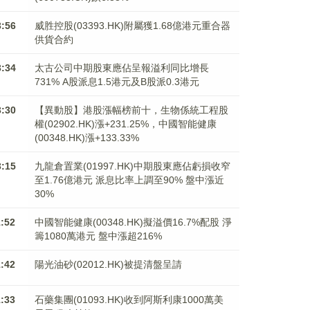
3:56
威胜控股(03393.HK)附屬獲1.68億港元重合器
供貨合約
3:34
太古公司中期股東應佔呈報溢利同比增長
731% A股派息1.5港元及B股派0.3港元
3:30
【異動股】港股漲幅榜前十，生物係統工程股
權(02902.HK)漲+231.25%，中國智能健康
(00348.HK)漲+133.33%
3:15
九龍倉置業(01997.HK)中期股東應佔虧損收窄
至1.76億港元 派息比率上調至90% 盤中漲近
30%
1:52
中國智能健康(00348.HK)擬溢價16.7%配股 淨
籌1080萬港元 ​​​​​​​盤中漲超216%
1:42
陽光油砂(02012.HK)被提清盤呈請
1:33
石藥集團(01093.HK)收到阿斯利康1000萬美