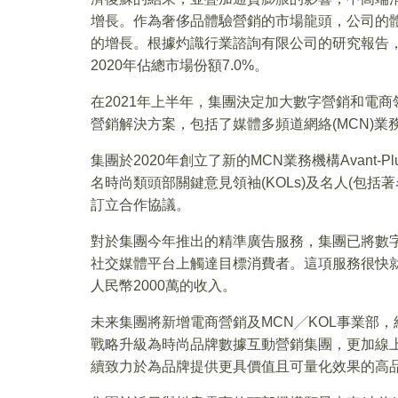
增長。作為奢侈品體驗營銷的市場龍頭，公司的
的增長。根據灼識行業諮詢有限公司的研究報告，
2020年佔總市場份額7.0%。
在2021年上半年，集團決定加大數字營銷和電
營銷解決方案，包括了媒體多頻道網絡(MCN)業
集團於2020年創立了新的MCN業務機構Avant
名時尚類頭部關鍵意見領袖(KOLs)及名人(包
訂立合作協議。
對於集團今年推出的精準廣告服務，集團已將數
社交媒體平台上觸達目標消費者。這項服務很快就
人民幣2000萬的收入。
未来集團將新增電商營銷及MCN╱KOL事業部
戰略升級為時尚品牌數據互動營銷集團，更加線
續致力於為品牌提供更具價值且可量化效果的高