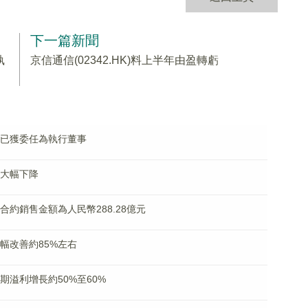
下一篇新聞
執
京信通信(02342.HK)料上半年由盈轉虧
慶龍已獲委任為執行董事
潤大幅下降
月合約銷售金額為人民幣288.28億元
大幅改善約85%左右
中期溢利增長約50%至60%