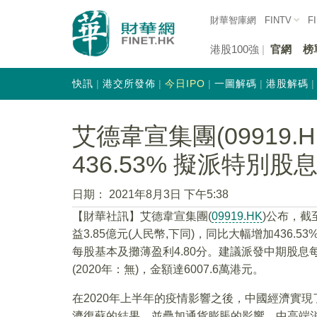
財華智庫網
FINTV
F
港股100強
官網
榜
快訊
港交所發佈
今日IPO
一圖解碼
港股解碼
艾德韋宣集團(09919
436.53% 擬派特別股息
日期：
2021年8月3日 下午5:38
【財華社訊】艾德韋宣集團(
09919.HK
)公布，截
益3.85億元(人民幣,下同)，同比大幅增加436.5
每股基本及攤薄盈利4.80分。建議派發中期股息每
(2020年：無)，金額達6007.6萬港元。
在2020年上半年的疫情影響之後，中國經濟實現
濟復蘇的結果，並疊加通貨膨脹的影響，中高端