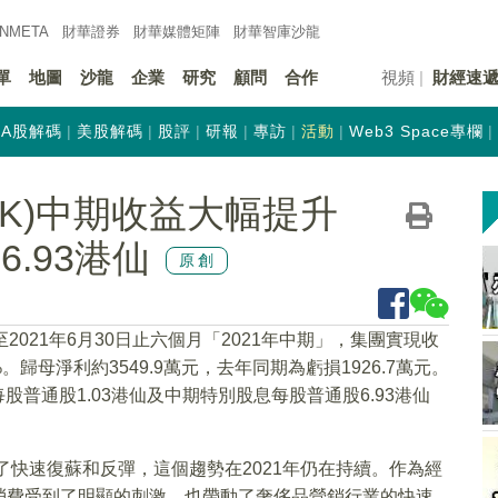
INMETA
財華證券
財華
媒體矩陣
財華
智庫沙龍
單
地圖
沙龍
企業
研究
顧問
合作
視頻
財經速
A股解碼
美股解碼
股評
研報
專訪
活動
Web3 Space專欄
.HK)中期收益大幅提升
6.93港仙
原創
至2021年6月30日止六個月「2021年中期」，集團實現收
3%。歸母淨利約3549.9萬元，去年同期為虧損1926.7萬元。
股普通股1.03港仙及中期特別股息每股普通股6.93港仙
了快速復蘇和反彈，這個趨勢在2021年仍在持續。作為經
消費受到了明顯的刺激，也帶動了奢侈品營銷行業的快速