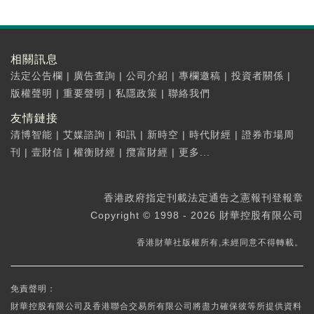
相關訊息
法定公告欄
|
廣告查詢
|
公司介紹
|
專欄邀稿
|
投資者關係
|
版權聲明
|
重要聲明
|
私隱政策
|
聯絡我們
友情鏈接
清博智能
|
艾媒諮詢
|
和訊
|
新時空
|
時代財經
|
證券市場周
刊
|
壹財信
|
權衡財經
|
攬富財經
|
更多...
香港政府指定刊載法定通告之憲報刊登報章
Copyright © 1998 - 2026 財華控股有限公司
香港財華社版權所有,未經同意不得轉載。
免責聲明：
財華控股有限公司及香港聯合交易所有限公司將盡力確保彼等所提供資料