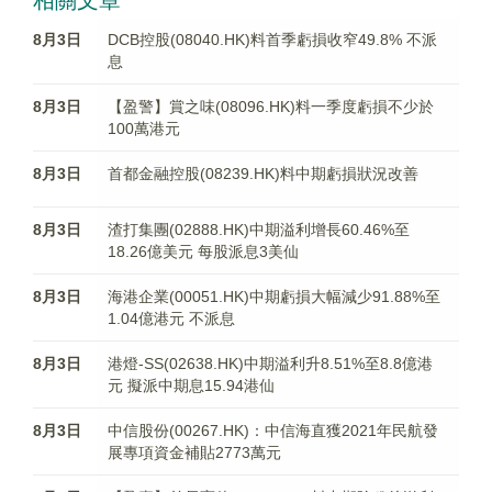
相關文章
8月3日
DCB控股(08040.HK)料首季虧損收窄49.8% 不派
息
8月3日
【盈警】賞之味(08096.HK)料一季度虧損不少於
100萬港元
8月3日
首都金融控股(08239.HK)料中期虧損狀況改善
8月3日
渣打集團(02888.HK)中期溢利增長60.46%至
18.26億美元 每股派息3美仙
8月3日
海港企業(00051.HK)中期虧損大幅減少91.88%至
1.04億港元 不派息
8月3日
港燈-SS(02638.HK)中期溢利升8.51%至8.8億港
元 擬派中期息15.94港仙
8月3日
中信股份(00267.HK)：中信海直獲2021年民航發
展專項資金補貼2773萬元