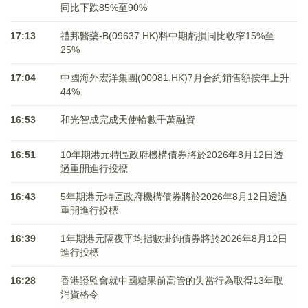
同比下跌85%至90%
17:13
禮邦醫藥-B(09637.HK)料中期虧損同比收窄15%至
25%
17:04
中國海外宏洋集團(00081.HK)7月合約銷售額按年上升
44%
16:53
和光智成完成天使輪數千萬融資
16:51
10年期港元特區政府機構債券將於2026年8月12日透
過重開進行投標
16:43
5年期港元特區政府機構債券將於2026年8月12日透過
重開進行投標
16:39
1年期港元隔夜平均指數掛鉤債券將於2026年8月12日
進行投標
16:28
香港證監會就中國糖果前高管的失當行為取得13年取
消資格令