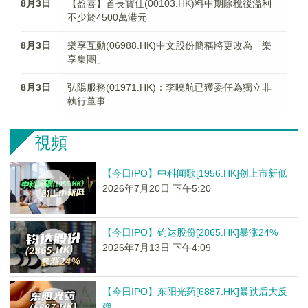
8月3日
【盈喜】首長寶佳(00103.HK)料中期除稅後溢利
不少於4500萬港元
8月3日
樂享互動(06988.HK)中文股份簡稱將更改為「樂
享集團」
8月3日
弘陽服務(01971.HK)：李曉航已獲委任為獨立非
執行董事
視頻
【今日IPO】中科闻歌[1956.HK]创上市新低
2026年7月20日 下午5:20
【今日IPO】钧达股份[2865.HK]暴涨24%
2026年7月13日 下午4:09
【今日IPO】东阳光药[6887.HK]暴跌后大反
弹