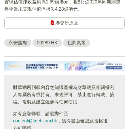
實現估值淨收益約為1.69億港元，相對比2020年同期則錄
得物業未實現估值淨損失4.28億港元。
港交所原文
永安國際
00289.HK
扭虧為盈
財華網所刊載內容之知識產權為財華網及相關權利
人專屬所有或持有。未經許可，禁止進行轉載、摘
編、複製及建立鏡像等任何使用。
如有意願轉載，請發郵件至
content@finet.com.hk
，獲得書面確認及授權後，
方可轉載。