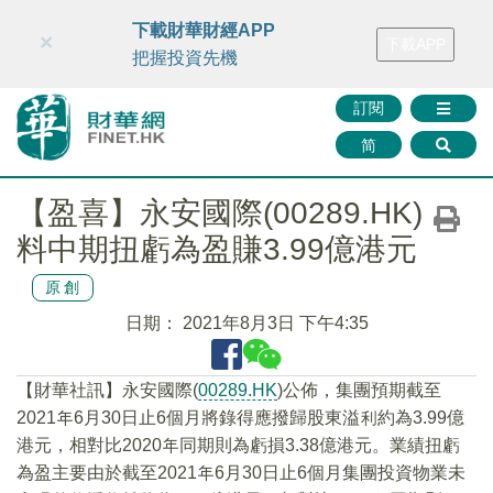
財華智庫網
FINTV
FINMETA
財華證券
媒體矩陣
下載財華財經APP
×
下載APP
智庫沙龍
聯絡我們
把握投資先機
訂閱
简
【盈喜】永安國際(00289.HK)
料中期扭虧為盈賺3.99億港元
原創
日期：
2021年8月3日 下午4:35
【財華社訊】永安國際(
00289.HK
)公佈，集團預期截至
2021年6月30日止6個月將錄得應撥歸股東溢利約為3.99億
港元，相對比2020年同期則為虧損3.38億港元。業績扭虧
為盈主要由於截至2021年6月30日止6個月集團投資物業未