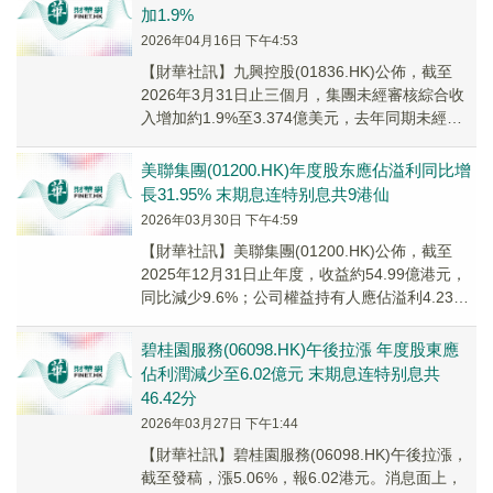
加1.9%
2026年04月16日 下午4:53
​【財華社訊】九興控股(01836.HK)公佈，截至
2026年3月31日止三個月，集團未經審核綜合收
入增加約1.9%至3.374億美元，去年同期未經審
核綜合收入約為3.31億美元...
美聯集團(01200.HK)年度股东應佔溢利同比增
長31.95% 末期息连特别息共9港仙
2026年03月30日 下午4:59
【財華社訊】美聯集團(01200.HK)公佈，截至
2025年12月31日止年度，收益約54.99億港元，
同比減少9.6%；公司權益持有人應佔溢利4.23億
港元，同比增長31.95...
碧桂園服務(06098.HK)午後拉漲 年度股東應
佔利潤減少至6.02億元 末期息连特别息共
46.42分
2026年03月27日 下午1:44
​【財華社訊】碧桂園服務(06098.HK)午後拉漲，
截至發稿，漲5.06%，報6.02港元。消息面上，