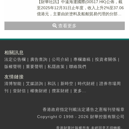
​【財華社訊】中遠海運國際(00517.HK)公佈，截
至2025年12月31日止年度，收入上升2%至37.06
億港元，主要由於塗料及船舶貿易代理的分部收
入上升所致。公司權益持有人...
查看更多
相關訊息
法定公告欄
|
廣告查詢
|
公司介紹
|
專欄邀稿
|
投資者關係
|
版權聲明
|
重要聲明
|
私隱政策
|
聯絡我們
友情鏈接
清博智能
|
艾媒諮詢
|
和訊
|
新時空
|
時代財經
|
證券市場周
刊
|
壹財信
|
權衡財經
|
攬富財經
|
更多...
香港政府指定刊載法定通告之憲報刊登報章
Copyright © 1998 - 2026 財華控股有限公司
香港財華社版權所有,未經同意不得轉載。