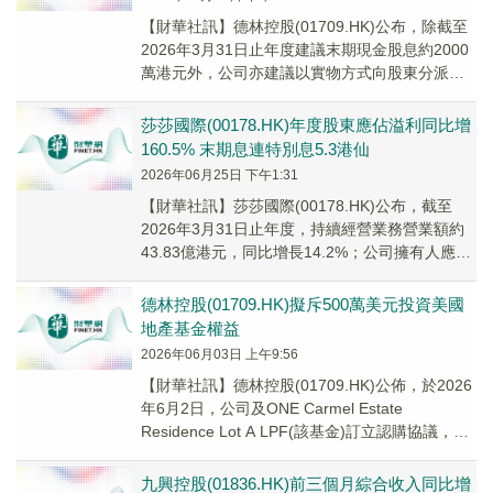
​【財華社訊】德林控股(01709.HK)公布，除截至
2026年3月31日止年度建議末期現金股息約2000
萬港元外，公司亦建議以實物方式向股東分派現
實世界資產(「RWA」)代幣作...
莎莎國際(00178.HK)年度股東應佔溢利同比增
160.5% 末期息連特別息5.3港仙
2026年06月25日 下午1:31
【財華社訊】莎莎國際(00178.HK)公布，截至
2026年3月31日止年度，持續經營業務營業額約
43.83億港元，同比增長14.2%；公司擁有人應佔
溢利2.005億港元，同比增...
德林控股(01709.HK)擬斥500萬美元投資美國
地產基金權益
2026年06月03日 上午9:56
【財華社訊】德林控股(01709.HK)公佈，於2026
年6月2日，公司及ONE Carmel Estate
Residence Lot A LPF(該基金)訂立認購協議，內
容有...
九興控股(01836.HK)前三個月綜合收入同比增