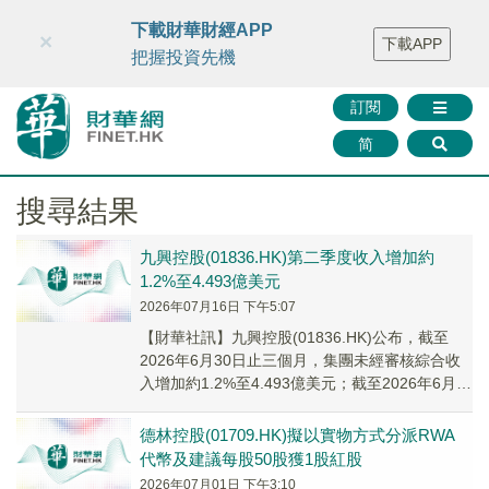
財華智庫網
FINTV
FINMETA
財華證券
媒體矩陣
下載財華財經APP
×
下載APP
智庫沙龍
聯絡我們
把握投資先機
訂閱
简
搜尋結果
九興控股(01836.HK)第二季度收入增加約
1.2%至4.493億美元
2026年07月16日 下午5:07
【財華社訊】九興控股(01836.HK)公布，截至
2026年6月30日止三個月，集團未經審核綜合收
入增加約1.2%至4.493億美元；截至2026年6月
30日止六個月，集團未經審...
德林控股(01709.HK)擬以實物方式分派RWA
代幣及建議每股50股獲1股紅股
2026年07月01日 下午3:10