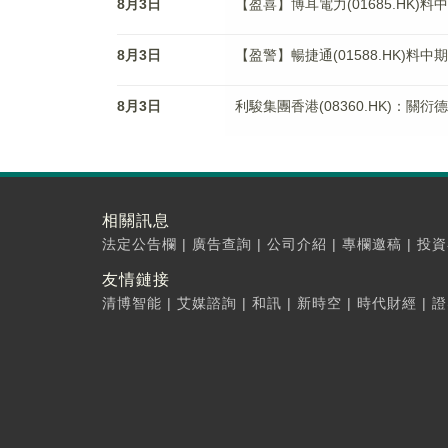
8月3日
【盈喜】博耳電力(01685.HK)
8月3日
【盈警】暢捷通(01588.HK)料中
8月3日
利駿集團香港(08360.HK)：關
相關訊息
法定公告欄
|
廣告查詢
|
公司介紹
|
專欄邀稿
|
投資
友情鏈接
清博智能
|
艾媒諮詢
|
和訊
|
新時空
|
時代財經
|
證