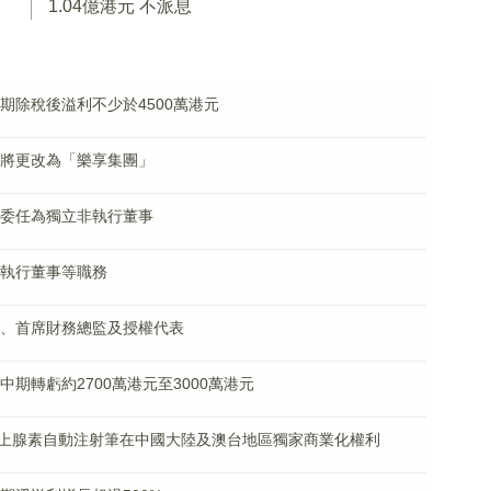
1.04億港元 不派息
料中期除稅後溢利不少於4500萬港元
簡稱將更改為「樂享集團」
已獲委任為獨立非執行董事
辭任執行董事等職務
司秘書、首席財務總監及授權代表
料中期轉虧約2700萬港元至3000萬港元
上腺素自動注射筆在中國大陸及澳台地區獨家商業化權利