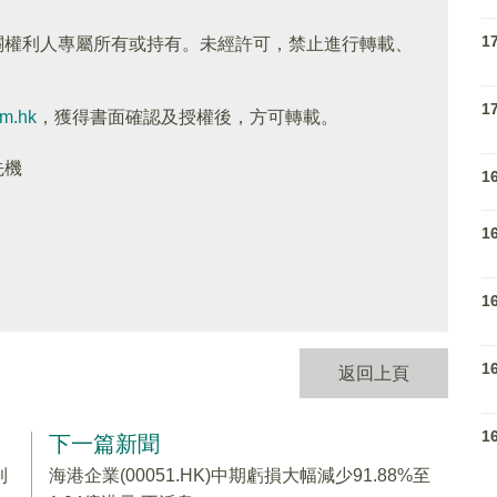
1
關權利人專屬所有或持有。未經許可，禁止進行轉載、
1
om.hk
，獲得書面確認及授權後，方可轉載。
先機
1
1
1
1
返回上頁
1
下一篇新聞
利
海港企業(00051.HK)中期虧損大幅減少91.88%至