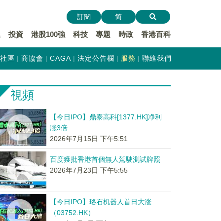
訂閱
简
遞
投資
港股100強
科技
專題
時政
香港百科
社區
商協會
CAGA
法定公告欄
服務
聯絡我們
視頻
【今日IPO】鼎泰高科[1377.HK]净利
涨3倍
2026年7月15日 下午5:51
百度獲批香港首個無人駕駛測試牌照
2026年7月23日 下午5:55
【今日IPO】珞石机器人首日大涨
（03752.HK）