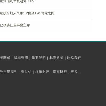
料中期淨溢利增長超過500%
期虧損介於人民幣1.2億至1.45億元之間
衍德已獲委任董事會主席
者關係
|
版權聲明
|
重要聲明
|
私隱政策
|
聯絡我們
券市場周刊
|
壹財信
|
權衡財經
|
攬富財經
|
更多...