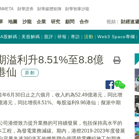
INMETA
財華證券
財華
媒體矩陣
財華
智庫沙龍
單
地圖
沙龍
企業
研究
顧問
合作
視頻
財經速
A股解碼
美股解碼
股評
研報
專訪
活動
Web3 Space專欄
中期溢利升8.51%至8.8億
4港仙
原創
21年6月30日止之六個月，收入約為52.49億港元，同比增
億港元，同比增長8.51%。每股溢利9.96港仙；擬派中期
屬公司港燈致力提升業務的可持續發展，包括保持高水平的
程，為發電業務減碳。期内，港燈2019-2023年度發展
兩台容量各達380兆瓦的燃氣聯合循環發電機組施工如期進