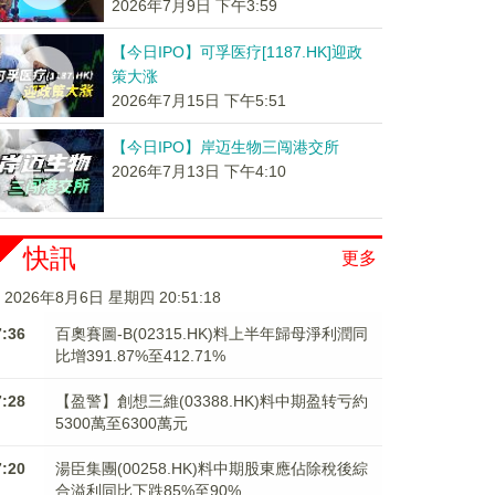
2026年7月9日 下午3:59
【今日IPO】可孚医疗[1187.HK]迎政
策大涨
2026年7月15日 下午5:51
【今日IPO】岸迈生物三闯港交所
2026年7月13日 下午4:10
快訊
更多
2026年8月6日 星期四 20:51:19
7:36
百奧賽圖-B(02315.HK)料上半年歸母淨利潤同
比增391.87%至412.71%
7:28
【盈警】創想三維(03388.HK)料中期盈转亏約
5300萬至6300萬元
7:20
湯臣集團(00258.HK)料中期股東應佔除稅後綜
合溢利同比下跌85%至90%