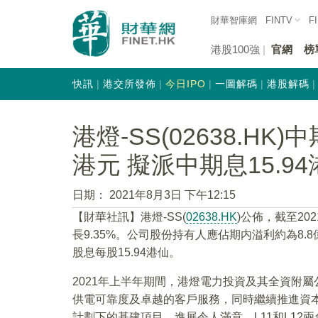
財華智庫網
FINTV
F
港股100強
官網
榜
快訊
港交所發佈
今日IPO
一圖解碼
港股解碼
港燈-SS(02638.HK)
港元 擬派中期息15.9
日期：
2021年8月3日 下午12:15
【財華社訊】港燈-SS(
02638.HK
)公佈，截至20
長9.35%。公司股份持有人應佔期内溢利約為8.8
股息每股15.94港仙。
2021年上半年期間，港燈電力投資及其全資附
供電可靠度及卓越的客戶服務，同時繼續推進資本工
計劃下的基建項目，進展令人滿意。L11和L12