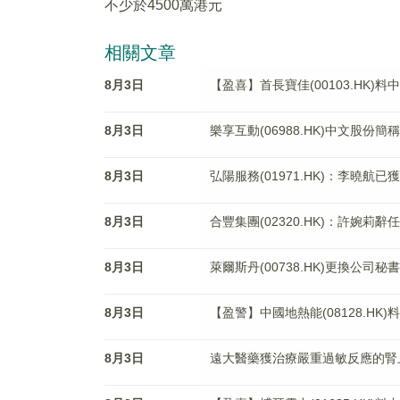
不少於4500萬港元
相關文章
8月3日
【盈喜】首長寶佳(00103.HK)
8月3日
樂享互動(06988.HK)中文股份
8月3日
弘陽服務(01971.HK)：李曉航
8月3日
合豐集團(02320.HK)：許婉莉
8月3日
萊爾斯丹(00738.HK)更換公
8月3日
【盈警】中國地熱能(08128.HK)
8月3日
遠大醫藥獲治療嚴重過敏反應的腎