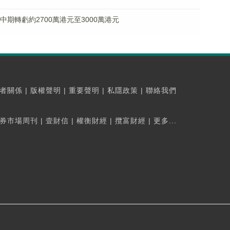
料中期轉虧約2700萬港元至3000萬港元
者關係
|
版權聲明
|
重要聲明
|
私隱政策
|
聯絡我們
券市場周刊
|
壹財信
|
權衡財經
|
攬富財經
|
更多...