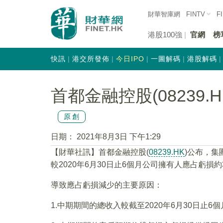
財華智庫網
FINTV
F
港股100強
官網
榜
快訊
港交所發佈
今日IPO
一圖解碼
港股解碼
首都金融控股(08239
原創
日期：
2021年8月3日 下午1:29
【財華社訊】首都金融控股(
08239.HK
)公布，集
較2020年6月30日止6個月公司擁有人應占虧損約
導致應占虧損減少的主要原因：
1.中期期間的總收入較截至2020年6月30日止6