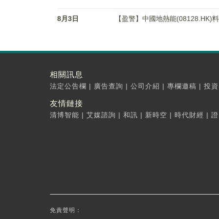
8月3日
【盈警】中國地熱能(08128.HK)
相關訊息
法定公告欄
|
廣告查詢
|
公司介紹
|
專欄邀稿
|
投資
友情鏈接
清博智能
|
艾媒諮詢
|
和訊
|
新時空
|
時代財經
|
證
免責聲明：