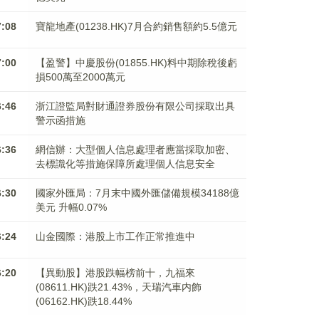
7:08
寶龍地產(01238.HK)7月合約銷售額約5.5億元
7:00
【盈警】中慶股份(01855.HK)料中期除稅後虧
損500萬至2000萬元
6:46
浙江證監局對財通證券股份有限公司採取出具
警示函措施
6:36
網信辦：大型個人信息處理者應當採取加密、
去標識化等措施保障所處理個人信息安全
6:30
國家外匯局：7月末中國外匯儲備規模34188億
美元 升幅0.07%
6:24
山金國際：港股上市工作正常推進中
6:20
【異動股】港股跌幅榜前十，九福來
(08611.HK)跌21.43%，天瑞汽車内飾
(06162.HK)跌18.44%