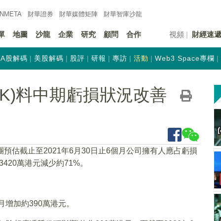
INMETA
財華證券
財華
媒體矩陣
財華
智庫沙龍
單
地圖
沙龍
企業
研究
顧問
合作
視頻
財經速
A股解碼
美股解碼
股評
研報
專訪
活動
Web3 Space專欄
.HK)料中期虧損狀況改善
團預估截止至2021年6月30日止6個月公司擁有人應占虧損
3420萬港元減少約71%。
個月增加約390萬港元。