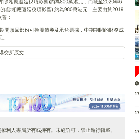
扣除相應遞延稅項影響)約為800萬港元，而截至2020年6
扣除相應遞延稅項影響) 約為980萬港元，主要由於2019
改善；
及中期期間贖回部份可換股債券及承兌票據，中期期間的財務成
元。
港交所原文
1
1
關權利人專屬所有或持有。未經許可，禁止進行轉載、
1