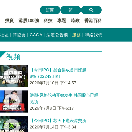
訂閱
简
遞
投資
港股100強
科技
專題
時政
香港百科
社區
商協會
CAGA
法定公告欄
服務
聯絡我們
視頻
【今日IPO】晶合集成首日涨超
8%（02249.HK）
2026年7月10日 下午4:57
洪灏-风格轮动开始发生 韩国股市已经
见顶
2026年7月9日 下午6:17
【今日IPO】芯天下递表港交所
2026年7月14日 下午3:34