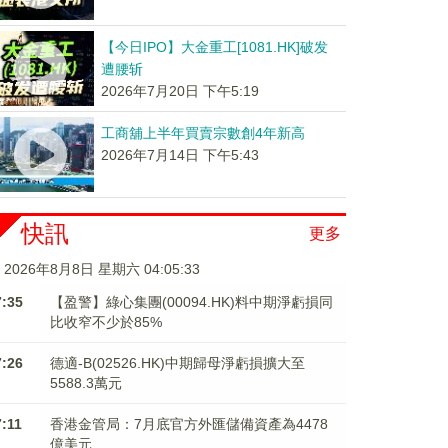
【今日IPO】大金重工[1081.HK]破发
遭腰斩
2026年7月20日 下午5:19
工商舖上半年買賣宗數創4年新高
2026年7月14日 下午5:43
快訊
更多
2026年8月8日 星期六 04:05:33
7:35
【盈警】綠心集團(00094.HK)料中期淨虧損同
比收窄不少於85%
7:26
德適-B(02526.HK)中期歸母淨虧損擴大至
5588.3萬元
7:11
香港金管局：7月底官方外匯儲備資產為4478
億美元