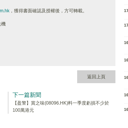
1
om.hk
，獲得書面確認及授權後，方可轉載。
先機
1
1
1
返回上頁
1
下一篇新聞
1
【盈警】賞之味(08096.HK)料一季度虧損不少於
1
100萬港元