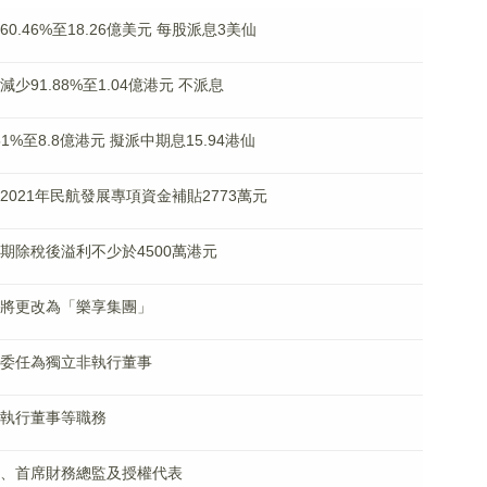
60.46%至18.26億美元 每股派息3美仙
減少91.88%至1.04億港元 不派息
.51%至8.8億港元 擬派中期息15.94港仙
獲2021年民航發展專項資金補貼2773萬元
料中期除稅後溢利不少於4500萬港元
簡稱將更改為「樂享集團」
已獲委任為獨立非執行董事
辭任執行董事等職務
司秘書、首席財務總監及授權代表